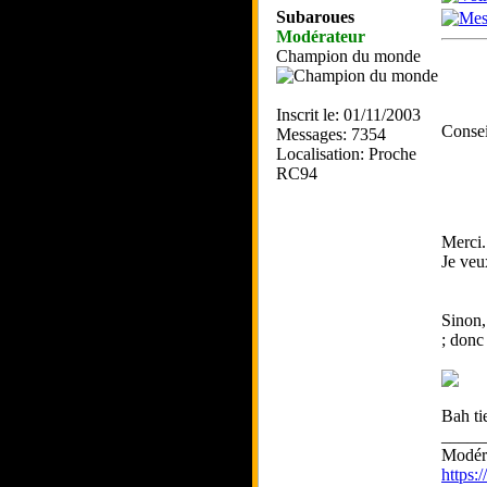
Subaroues
Modérateur
Champion du monde
Inscrit le: 01/11/2003
Conse
Messages: 7354
Localisation: Proche
RC94
Merci.
Je veu
Sinon,
; donc
Bah ti
_____
Modéra
https