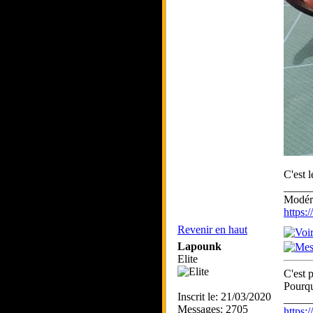
C'est 
_____
Modéra
https
Revenir en haut
Lapounk
Elite
C'est 
Pourqu
Inscrit le: 21/03/2020
_____
Messages: 2705
https