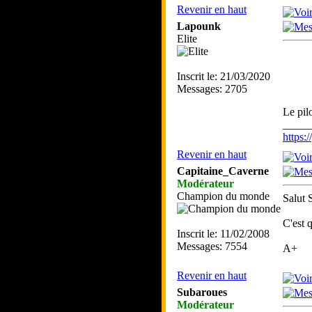
Revenir en haut
Lapounk
Elite
Inscrit le: 21/03/2020
Messages: 2705
Le pil
_____
https
Revenir en haut
Capitaine_Caverne
Modérateur
Champion du monde
Salut 
C'est 
Inscrit le: 11/02/2008
Messages: 7554
A+
Revenir en haut
Subaroues
Modérateur