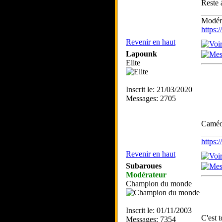
Reste à
_____
Modéra
https
Revenir en haut
Lapounk
Elite
Inscrit le: 21/03/2020
Messages: 2705
Caméo
_____
https
Revenir en haut
Subaroues
Modérateur
Champion du monde
Inscrit le: 01/11/2003
C'est 
Messages: 7354