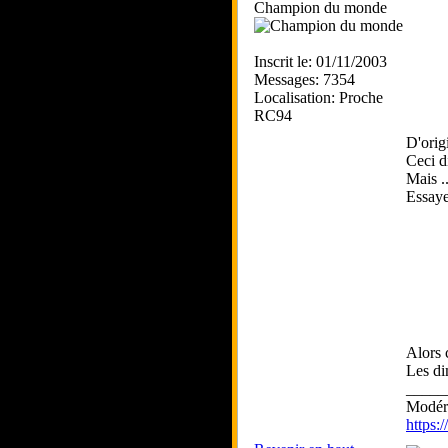
Champion du monde
Inscrit le: 01/11/2003
Messages: 7354
Localisation: Proche
RC94
D'orig
Ceci di
Mais .
Essaye
Alors 
Les di
_____
Modéra
https