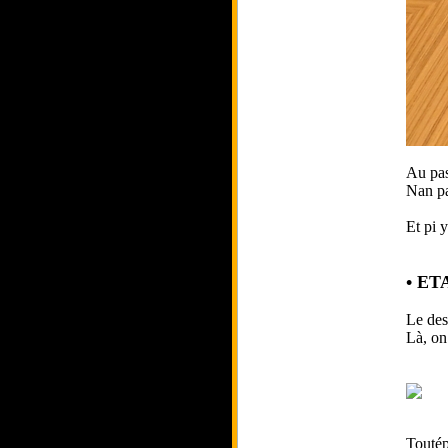
Au pas
Nan pa
Et pi y
• ET
Le dess
Là, on 
Toutép