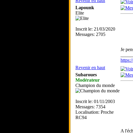
Revenir en haut
Lapounk
Elite
Inscrit le: 21/03/2020
Messages: 2705
Je pen
_____
https
Revenir en haut
Subaroues
Modérateur
Champion du monde
Inscrit le: 01/11/2003
Messages: 7354
Localisation: Proche
RC94
A l'éc