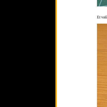
Et val