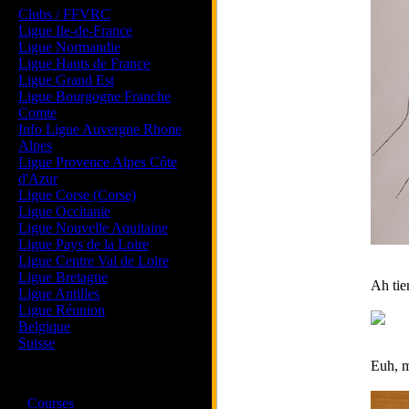
Clubs / FFVRC
Ligue Ile-de-France
Ligue Normandie
Ligue Hauts de France
Ligue Grand Est
Ligue Bourgogne Franche
Comte
Info Ligue Auvergne Rhone
Alpes
Ligue Provence Alpes Côte
d'Azur
Ligue Corse (Corse)
Ligue Occitanie
Ligue Nouvelle Aquitaine
Ligue Pays de la Loire
Ligue Centre Val de Loire
Ligue Bretagne
Ah tie
Ligue Antilles
Ligue Réunion
Belgique
Suisse
Euh, m
Magazine
·
Courses