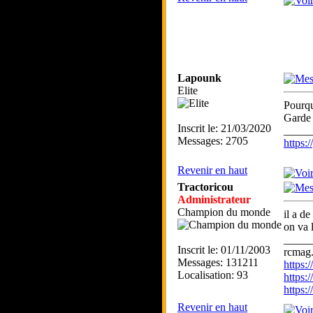
Lapounk
Elite
Pourqu
Garde 
Inscrit le: 21/03/2020
_____
Messages: 2705
https
Revenir en haut
Tractoricou
Administrateur
Champion du monde
il a d
on va 
_____
Inscrit le: 01/11/2003
rcmag.
Messages: 131211
https
Localisation: 93
https:
https
Revenir en haut