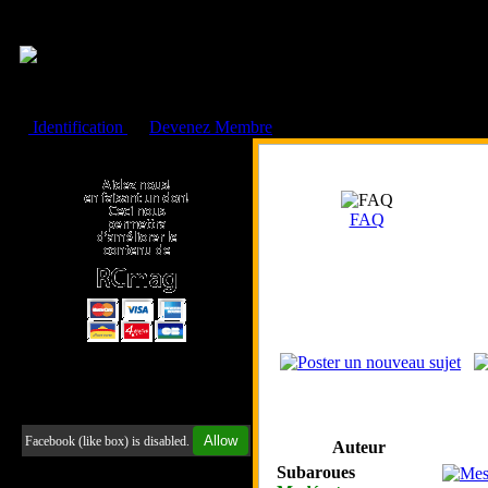
Cookies management panel
Identification
ou
Devenez Membre
Faire un don à l'Asso. RCmag
FAQ
Retrouvez-nous sur Facebook
Allow
Facebook (like box) is disabled.
Auteur
Subaroues