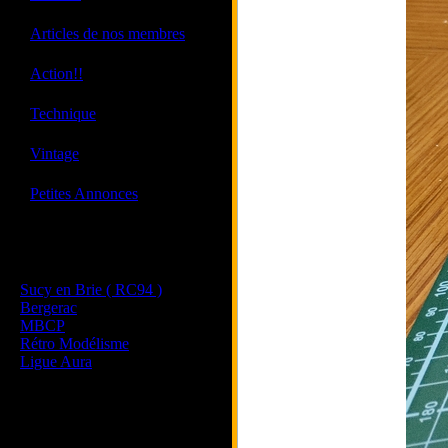
·
Articles de nos membres
·
Action!!
·
Technique
·
Vintage
·
Petites Annonces
Les sites de nos membres
et de nos clubs partenaires
Sucy en Brie ( RC94 )
Bergerac
MBCP
Rétro Modélisme
Ligue Aura