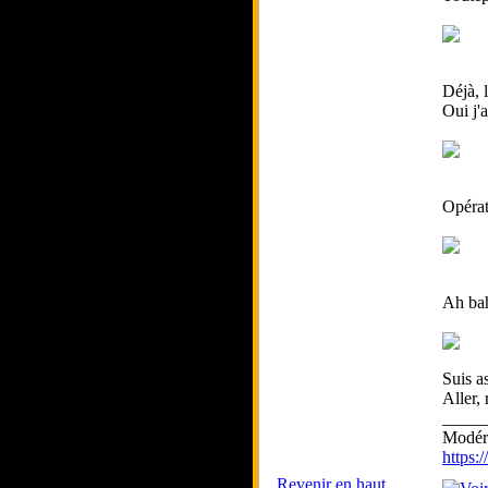
Déjà, 
Oui j'a
Opérat
Ah bah 
Suis a
Aller,
_____
Modéra
https
Revenir en haut