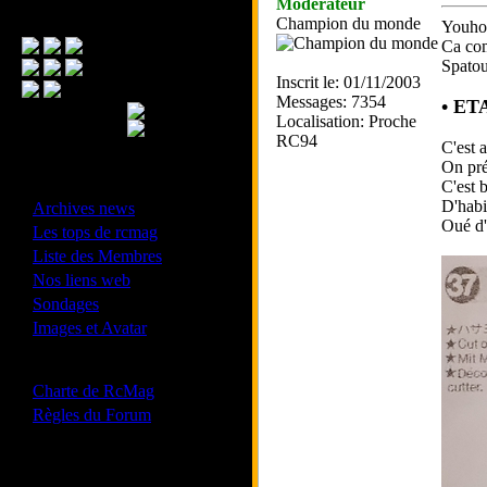
Modérateur
Menu Principal
Champion du monde
Youhoo
Ca com
Spato
Inscrit le: 01/11/2003
Messages: 7354
• ET
Localisation: Proche
RC94
C'est 
On pré
- Divers -
C'est b
·
D'habi
Archives news
Oué d'
·
Les tops de rcmag
·
Liste des Membres
·
Nos liens web
·
Sondages
·
Images et Avatar
- Bonne conduite -
·
Charte de RcMag
·
Règles du Forum
Les forums de vos Ligues