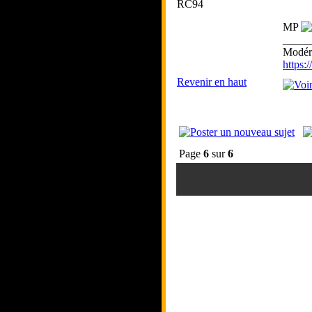
RC94
MP
_____
Modéra
https
Revenir en haut
Page
6
sur
6