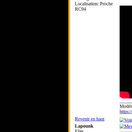
Localisation: Proche
RC94
_____
Modéra
https
Revenir en haut
Lapounk
Elite