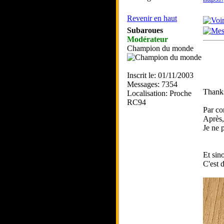
Revenir en haut
Subaroues
Modérateur
Champion du monde
Inscrit le: 01/11/2003
Messages: 7354
Thank
Localisation: Proche
RC94
Par co
Après,
Je ne 
Et sino
C'est 