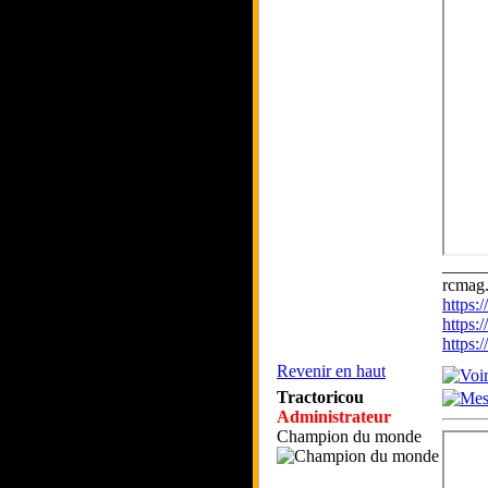
_____
rcmag.
https
https:
https
Revenir en haut
Tractoricou
Administrateur
Champion du monde