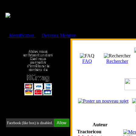
Cookies management panel
Identification
ou
Devenez Membre
Faire un don à l'Asso. RCmag
FAQ
Rechercher
Retrouvez-nous sur Facebook
Allow
Facebook (like box) is disabled.
Auteur
Tractoricou