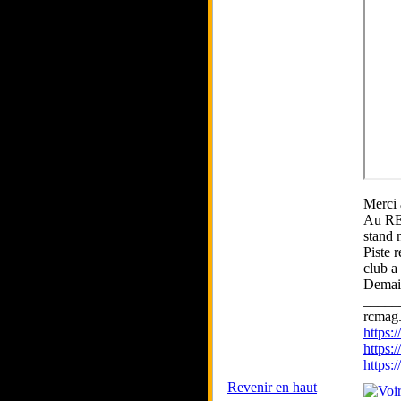
Merci 
Au REI
stand 
Piste 
club a 
Demain
_____
rcmag.
https
https:
https
Revenir en haut