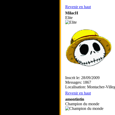
Revenir en haut
MilacH
Elite
Inscrit le: 28/09/2009
Messages: 1867
Localisation: Montacher-Ville
Revenir en haut
amontintin
Champion du monde