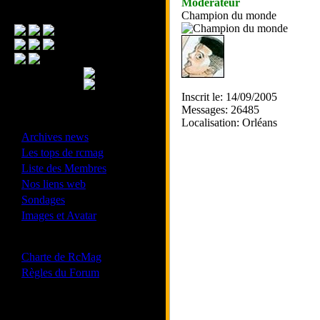
Modérateur
Menu Principal
Champion du monde
Inscrit le: 14/09/2005
Messages: 26485
- Divers -
Localisation: Orléans
·
Archives news
·
Les tops de rcmag
·
Liste des Membres
·
Nos liens web
·
Sondages
·
Images et Avatar
- Bonne conduite -
·
Charte de RcMag
·
Règles du Forum
Les forums de vos Ligues