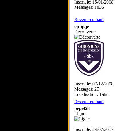
Inscrit le: 15/01/2008
Messages: 1836
Revenir en haut
ophjeje
Découverte
Inscrit le: 07/12/2008
Messages: 25
Localisation: Tahiti
Revenir en haut
pepet28
Ligue
Inscrit le: 24/07/2017