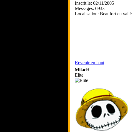
Inscrit le: 02/11/2005
Messages: 6933
Localisation: Beaufort en vallé
Revenir en haut
MilacH
Elite