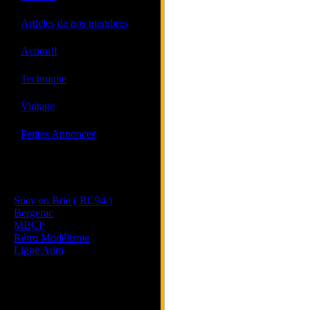
·
Articles de nos membres
·
Action!!
·
Technique
·
Vintage
·
Petites Annonces
Les sites de nos membres
et de nos clubs partenaires
Sucy en Brie ( RC94 )
Bergerac
MBCP
Rétro Modélisme
Ligue Aura