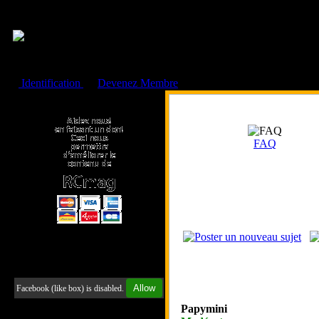
Cookies management panel
Identification
ou
Devenez Membre
Faire un don à l'Asso. RCmag
FAQ
Retrouvez-nous sur Facebook
Allow
Facebook (like box) is disabled.
Papymini