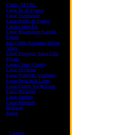
Clubs / FFVRC
Ligue Ile-de-France
Ligue Normandie
Ligue Hauts de France
Ligue Grand Est
Ligue Bourgogne Franche
Comte
Info Ligue Auvergne Rhone
Alpes
Ligue Provence Alpes Côte
d'Azur
Ligue Corse (Corse)
Ligue Occitanie
Ligue Nouvelle Aquitaine
Ligue Pays de la Loire
Ligue Centre Val de Loire
Ligue Bretagne
Ligue Antilles
Ligue Réunion
Belgique
Suisse
Magazine
·
Courses