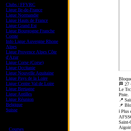
Clubs / FFVRC
Ligue Ile-de-France
Ligue Normandie
Ligue Hauts de France
Ligue Grand Est
Ligue Bourgogne Franche
Comte
Info Ligue Auvergne Rhone
Alpes
Ligue Provence Alpes Côte
d'Azur
Ligue Corse (Corse)
Ligue Occitanie
Ligue Nouvelle Aquitaine
Ligue Pays de la Loire
Bloque
Ligue Centre Val de Loire
🏁 27 
Ligue Bretagne
Le Trc
Ligue Antilles
Piste.
Ligue Réunion
📍 Sai
Belgique
📌 Blo
Suisse
ℹ️ Plus
AFSS
Magazine
Saint
Aigoi
·
Courses