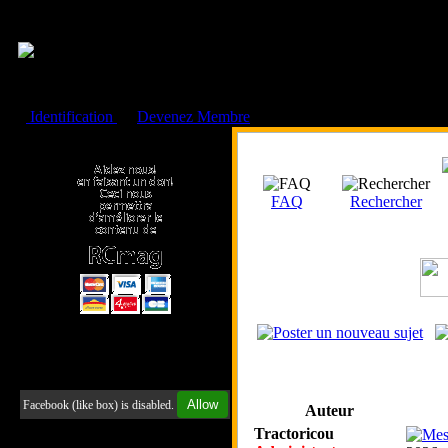
Cookies management panel
Identification
ou
Devenez Membre
Faire un don à l'Asso. RCmag
FAQ
Rechercher
Retrouvez-nous sur Facebook
Allow
Facebook (like box) is disabled.
Auteur
Tractoricou