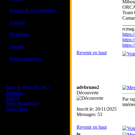
Mibos
ORCA 
·
Articles de nos membres
Team
Camara
·
Action!!
_____
rcmag.
·
Technique
https
https:
https
·
Vintage
Revenir en haut
·
Petites Annonces
Les sites de nos membres
et de nos clubs partenaires
Sucy en Brie ( RC94 )
advbruno2
Bergerac
Découverte
MBCP
Par ra
Rétro Modélisme
intérie
Ligue Aura
Inscrit le: 20/11/2025
Messages: 53
Revenir en haut
fg