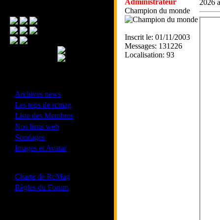
Administrateur
2026 
Menu Principal
Champion du monde
Inscrit le: 01/11/2003
Messages: 131226
Localisation: 93
- Divers -
·
Archives news
·
Les tops de rcmag
·
Liste des Membres
·
Nos liens web
·
Sondages
·
Images et Avatar
- Bonne conduite -
·
Charte de RcMag
·
Règles du Forum
Les forums de vos Ligues