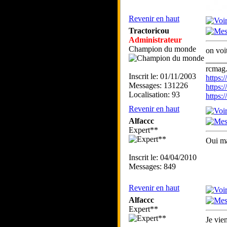
Revenir en haut
Tractoricou
Administrateur
Champion du monde
on voi
_____
rcmag.
Inscrit le: 01/11/2003
https
Messages: 131226
https:
Localisation: 93
https
Revenir en haut
Alfaccc
Expert**
Oui ma
Inscrit le: 04/04/2010
Messages: 849
Revenir en haut
Alfaccc
Expert**
Je vie