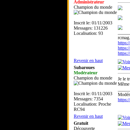
Administrateur
Champion du monde
Inscrit le: 01/11/2003
Messages: 131226
_____
Localisation: 93
rcmag.
https
https:
https
Revenir en haut
Subaroues
Modérateur
Champion du monde
Je le 
Même s
_____
Inscrit le: 01/11/2003
Modéra
Messages: 7354
https
Localisation: Proche
RC94
Revenir en haut
Gratuit
Découverte