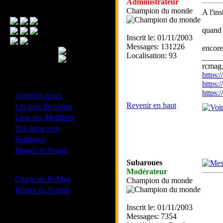
Administrateur
Menu Principal
Champion du monde
A l'in
quand 
Inscrit le: 01/11/2003
Messages: 131226
encore
Localisation: 93
_____
rcmag.
https
https:
- Divers -
https
·
Archives news
·
Revenir en haut
Les tops de rcmag
·
Liste des Membres
·
Nos liens web
·
Sondages
·
Images et Avatar
Subaroues
- Bonne conduite -
Modérateur
·
Charte de RcMag
Champion du monde
·
Règles du Forum
Inscrit le: 01/11/2003
Messages: 7354
Les forums de vos Ligues