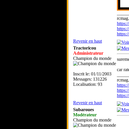
_____
rcmag.
https
https:
https
Revenir en haut
Tractoricou
Administrateur
Champion du monde
sureme
car ra
Inscrit le: 01/11/2003
_____
Messages: 131226
rcmag.
Localisation: 93
https
https:
https
Revenir en haut
Subaroues
Modérateur
Champion du monde