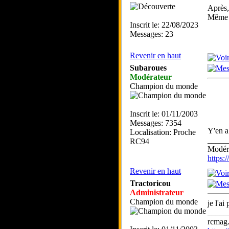
Après,
Même e
Inscrit le: 22/08/2023
Messages: 23
Revenir en haut
Subaroues
Modérateur
Champion du monde
Inscrit le: 01/11/2003
Messages: 7354
Y'en a
Localisation: Proche
_____
RC94
Modéra
https
Revenir en haut
Tractoricou
Administrateur
Champion du monde
je l'ai
_____
rcmag.