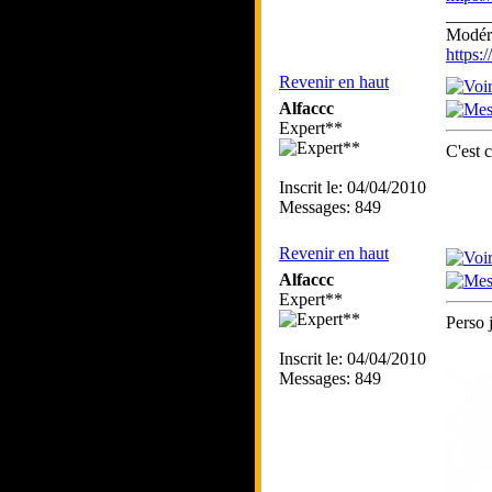
_____
Modéra
https
Revenir en haut
Alfaccc
Expert**
C'est 
Inscrit le: 04/04/2010
Messages: 849
Revenir en haut
Alfaccc
Expert**
Perso j
Inscrit le: 04/04/2010
Messages: 849