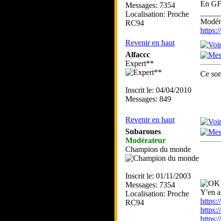
En GF-
Messages: 7354
_____
Localisation: Proche
Modéra
RC94
https
Revenir en haut
Alfaccc
Expert**
Ce son
Inscrit le: 04/04/2010
Messages: 849
Revenir en haut
Subaroues
Modérateur
Champion du monde
Inscrit le: 01/11/2003
Messages: 7354
Y'en a
Localisation: Proche
https:
RC94
https:
https: