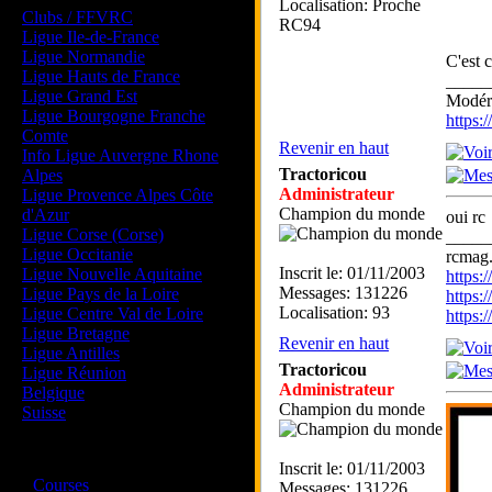
Localisation: Proche
Clubs / FFVRC
RC94
Ligue Ile-de-France
Ligue Normandie
C'est 
Ligue Hauts de France
_____
Ligue Grand Est
Modéra
Ligue Bourgogne Franche
https
Comte
Revenir en haut
Info Ligue Auvergne Rhone
Tractoricou
Alpes
Administrateur
Ligue Provence Alpes Côte
Champion du monde
d'Azur
oui rc
Ligue Corse (Corse)
_____
Ligue Occitanie
rcmag.
Inscrit le: 01/11/2003
Ligue Nouvelle Aquitaine
https
Messages: 131226
Ligue Pays de la Loire
https:
Localisation: 93
Ligue Centre Val de Loire
https
Ligue Bretagne
Revenir en haut
Ligue Antilles
Tractoricou
Ligue Réunion
Administrateur
Belgique
Champion du monde
Suisse
Magazine
Inscrit le: 01/11/2003
·
Courses
Messages: 131226