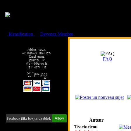
Cookies management panel
Identification
ou
Devenez Membre
Faire un don à l'Asso. RCmag
FAQ
Retrouvez-nous sur Facebook
Allow
Facebook (like box) is disabled.
Auteur
Tractoricou