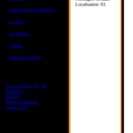
Localisation: 93
·
Articles de nos membres
·
Action!!
·
Technique
·
Vintage
·
Petites Annonces
Les sites de nos membres
et de nos clubs partenaires
Sucy en Brie ( RC94 )
Bergerac
MBCP
Rétro Modélisme
Ligue Aura