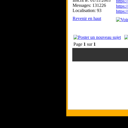
Inscrit le: 01/11/2003
https
Messages: 131226
https:
Localisation: 93
https
Revenir en haut
Page
1
sur
1