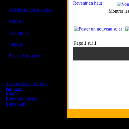
Revenir en haut
·
Articles de nos membres
Montrer le
·
Action!!
·
Technique
Page
1
sur
1
·
Vintage
·
Petites Annonces
Les sites de nos membres
et de nos clubs partenaires
Sucy en Brie ( RC94 )
Bergerac
MBCP
Rétro Modélisme
Ligue Aura
Tous les logos et les marques pr
Les commentaires et le contenu qu