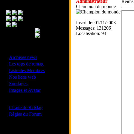
Administrateur
Reims 
Menu Principal
Champion du monde
Inscrit le: 01/11/2003
Messages: 131206
Localisation: 93
- Divers -
·
Archives news
·
Les tops de rcmag
·
Liste des Membres
·
Nos liens web
·
Sondages
·
Images et Avatar
- Bonne conduite -
·
Charte de RcMag
·
Règles du Forum
Les forums de vos Ligues