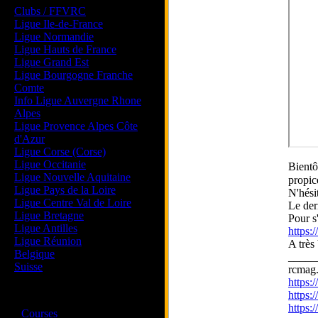
Clubs / FFVRC
Ligue Ile-de-France
Ligue Normandie
Ligue Hauts de France
Ligue Grand Est
Ligue Bourgogne Franche
Comte
Info Ligue Auvergne Rhone
Alpes
Ligue Provence Alpes Côte
d'Azur
Ligue Corse (Corse)
Ligue Occitanie
Bientô
Ligue Nouvelle Aquitaine
propic
Ligue Pays de la Loire
N'hési
Ligue Centre Val de Loire
Le der
Ligue Bretagne
Pour s
Ligue Antilles
https
Ligue Réunion
A très 
Belgique
_____
Suisse
rcmag.
https
https:
Magazine
https
·
Courses