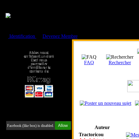
Cookies management panel
Identification
ou
Devenez Membre
Faire un don à l'Asso. RCmag
FAQ
Rechercher
Retrouvez-nous sur Facebook
Allow
Facebook (like box) is disabled.
Auteur
Tractoricou