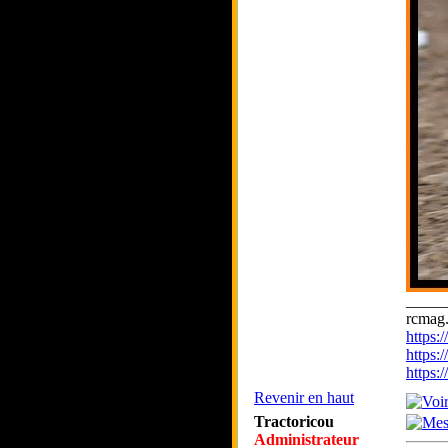
_____
rcmag.
https
https:
https
Revenir en haut
Tractoricou
Administrateur