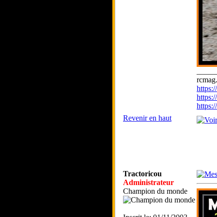
_____
rcmag.
https
https:
https
Revenir en haut
Tractoricou
Administrateur
Champion du monde