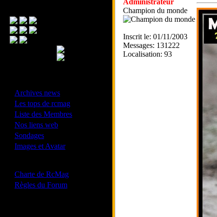
Administrateur
Menu Principal
Champion du monde
Inscrit le: 01/11/2003
Messages: 131222
Localisation: 93
- Divers -
·
Archives news
·
Les tops de rcmag
·
Liste des Membres
·
Nos liens web
·
Sondages
·
Images et Avatar
- Bonne conduite -
·
Charte de RcMag
·
Règles du Forum
Les forums de vos Ligues