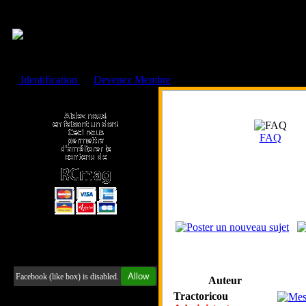
Cookies management panel
Identification
ou
Devenez Membre
Faire un don à l'Asso. RCmag
FAQ
Retrouvez-nous sur Facebook
Allow
Facebook (like box) is disabled.
Auteur
Tractoricou