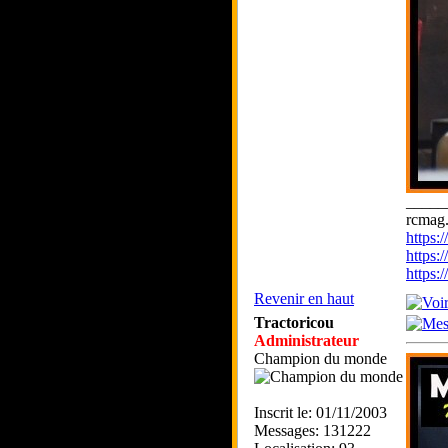
_____
rcmag.
https
https:
https
Revenir en haut
Tractoricou
Administrateur
Champion du monde
Inscrit le: 01/11/2003
Messages: 131222