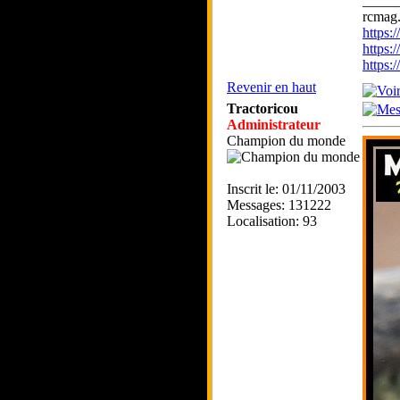
_____
rcmag.
https
https:
https
Revenir en haut
Tractoricou
Administrateur
Champion du monde
Inscrit le: 01/11/2003
Messages: 131222
Localisation: 93