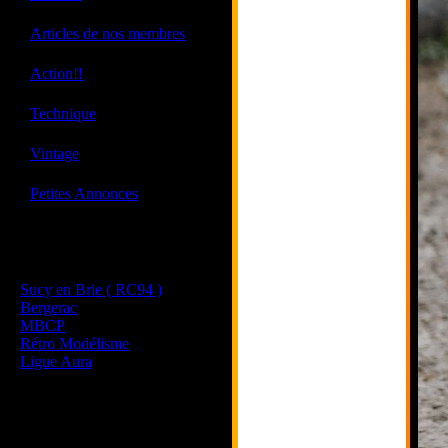
·
Articles de nos membres
·
Action!!
·
Technique
·
Vintage
·
Petites Annonces
Les sites de nos membres
et de nos clubs partenaires
Sucy en Brie ( RC94 )
Bergerac
MBCP
Rétro Modélisme
Ligue Aura