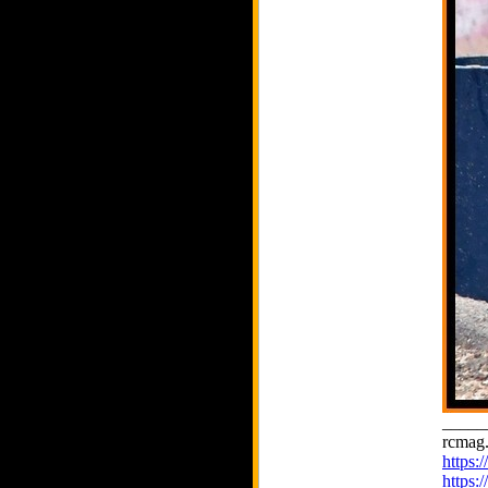
_____
rcmag.
https
https: