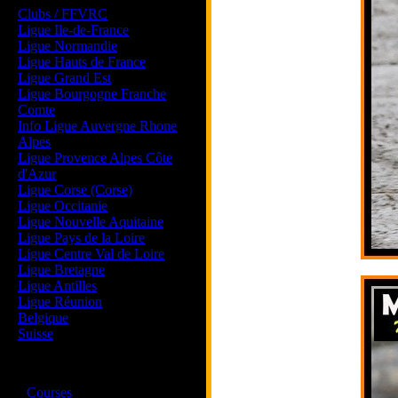
Clubs / FFVRC
Ligue Ile-de-France
Ligue Normandie
Ligue Hauts de France
Ligue Grand Est
Ligue Bourgogne Franche
Comte
Info Ligue Auvergne Rhone
Alpes
Ligue Provence Alpes Côte
d'Azur
Ligue Corse (Corse)
Ligue Occitanie
Ligue Nouvelle Aquitaine
Ligue Pays de la Loire
Ligue Centre Val de Loire
Ligue Bretagne
Ligue Antilles
Ligue Réunion
Belgique
Suisse
Magazine
·
Courses