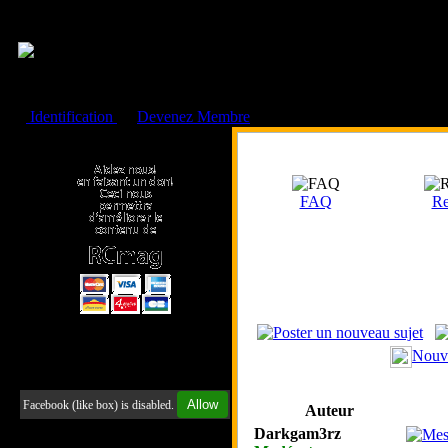
Cookies management panel
Identification
ou
Devenez Membre
Faire un don à l'Asso. RCmag
FAQ
Re
Nouv
Retrouvez-nous sur Facebook
Allow
Facebook (like box) is disabled.
Auteur
Darkgam3rz