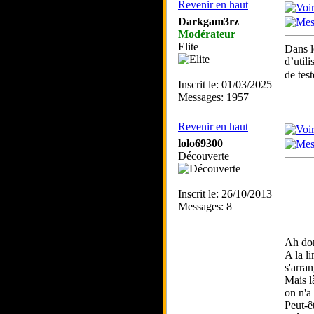
Revenir en haut
Darkgam3rz
Modérateur
Elite
Dans le
d’util
de tes
Inscrit le: 01/03/2025
Messages: 1957
Revenir en haut
lolo69300
Découverte
Inscrit le: 26/10/2013
Messages: 8
Ah don
A la l
s'arra
Mais là
on n'a
Peut-ê