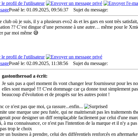
Posté le: 01.09.2025, 09:56:37
Sujet du message:
 club où je suis, il y a plusieurs evo2 4s et les gars en sont très satisfai
isation ?? C’est dingue d’une personne à une autre… même pour le Xmid, j
ter par moi même 😅
Posté le: 02.09.2025, 11:38:56
Sujet du message:
gastontheroad a écrit:
Je sais pas a quel moment ils vont changer leur fournisseur pour les 
elles sont marqué !!! C'est dommage car ça donne tout simplement pas e
beaucoup d'évolution et de progrès sur les autres point !
c ce n'est pas que moi, ça rassure...enfin...
imite une marque une peu futée, qui ne maitriserait pas les traitements th
ngerait pour designer un diff remplaçable facilement par celui d'une marq
, à ma connaissance, ce n'est pas l'intention de la marque et il n'y a pas
 pas trop le choix
tre un business à prendre, celui des différentiels renforcés en aftermark