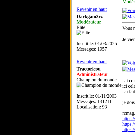
Modér
Revenir en haut
Darkgam3rz
Modérateur
Elite
Vous n
Je vie
Inscrit le: 01/03/2025
Messages: 1957
Revenir en haut
Tractoricou
Administrateur
Champion du monde
j'ai co
ici ce
j'ai fa
Inscrit le: 01/11/2003
Messages: 131211
je dois
Localisation: 93
_____
rcmag.
https
https:
https