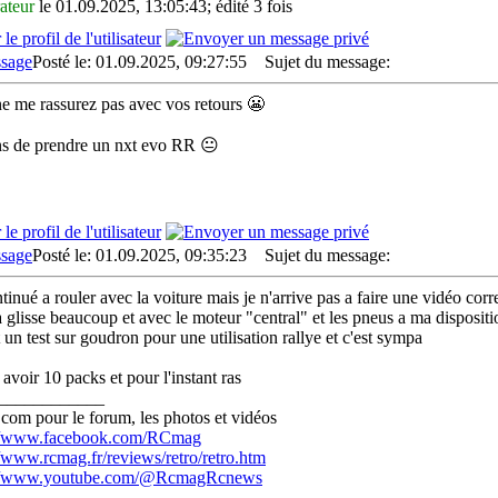
ateur
le 01.09.2025, 13:05:43; édité 3 fois
Posté le: 01.09.2025, 09:27:55
Sujet du message:
e me rassurez pas avec vos retours 😬
ns de prendre un nxt evo RR 😐
Posté le: 01.09.2025, 09:35:23
Sujet du message:
ntinué a rouler avec la voiture mais je n'arrive pas a faire une vidéo corr
la glisse beaucoup et avec le moteur "central" et les pneus a ma dispositio
it un test sur goudron pour une utilisation rallye et c'est sympa
 avoir 10 packs et pour l'instant ras
____________
com pour le forum, les photos et vidéos
://www.facebook.com/RCmag
//www.rcmag.fr/reviews/retro/retro.htm
://www.youtube.com/@RcmagRcnews