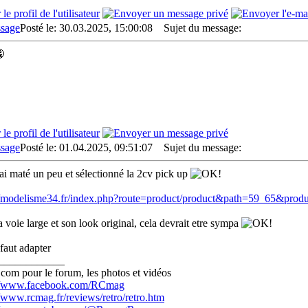
Posté le: 30.03.2025, 15:00:08
Sujet du message:

Posté le: 01.04.2025, 09:51:07
Sujet du message:
j'ai maté un peu et sélectionné la 2cv pick up
//modelisme34.fr/index.php?route=product/product&path=59_65&prod
a voie large et son look original, cela devrait etre sympa
faut adapter
____________
com pour le forum, les photos et vidéos
://www.facebook.com/RCmag
//www.rcmag.fr/reviews/retro/retro.htm