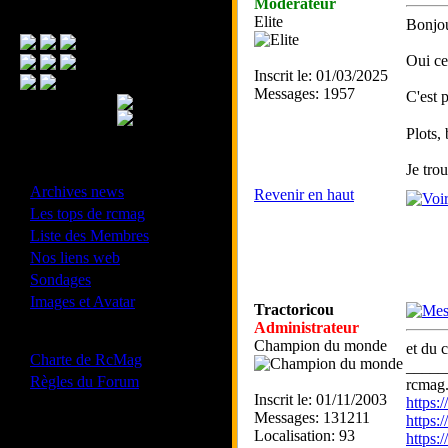
Modérateur
Menu Principal
Elite
Bonjou
Oui ce
Inscrit le: 01/03/2025
Messages: 1957
C'est 
Plots,
Je trou
- Divers -
·
Archives news
Revenir en haut
·
Les tops de rcmag
·
Liste des Membres
·
Nos liens web
·
Sondages
·
Images et Avatar
Tractoricou
Administrateur
- Bonne conduite -
Champion du monde
et du 
·
Charte de RcMag
_____
·
Règles du Forum
rcmag.
Inscrit le: 01/11/2003
https
Messages: 131211
https:
Localisation: 93
https
Les forums de vos Ligues