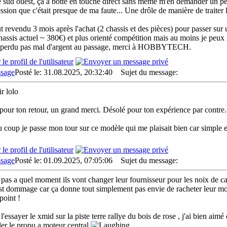
e sud ouest, ça a botté en touche direct sans même m'en demander un peu
ssion que c'était presque de ma faute... Une drôle de manière de traiter l
out revendu 3 mois après l'achat (2 chassis et des pièces) pour passer s
assis actuel ~ 380€) et plus orienté compétition mais au moins je peux r
perdu pas mal d'argent au passage, merci à HOBBYTECH.
Posté le: 31.08.2025, 20:32:40
Sujet du message:
r lolo
pour ton retour, un grand merci. Désolé pour ton expérience par contre.
 coup je passe mon tour sur ce modèle qui me plaisait bien car simple e
Posté le: 01.09.2025, 07:05:06
Sujet du message:
s pas a quel moment ils vont changer leur fournisseur pour les noix de 
est dommage car ça donne tout simplement pas envie de racheter leur mod
point !
 l'essayer le xmid sur la piste terre rallye du bois de rose , j'ai bien aim
ler le propu a moteur central