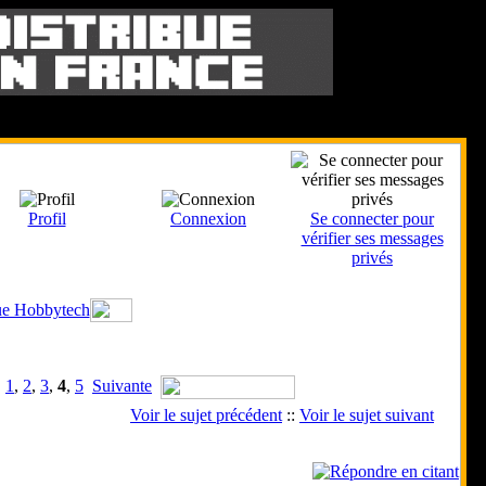
Le 7 Août 2026
Profil
Connexion
Se connecter pour
vérifier ses messages
privés
que Hobbytech
1
,
2
,
3
,
4
,
5
Suivante
Voir le sujet précédent
::
Voir le sujet suivant