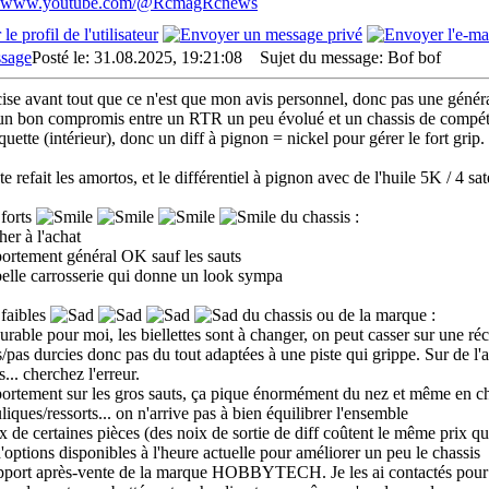
://www.youtube.com/@RcmagRcnews
Posté le: 31.08.2025, 19:21:08
Sujet du message: Bof bof
ise avant tout que ce n'est que mon avis personnel, donc pas une généralit
 un bon compromis entre un RTR un peu évolué et un chassis de compétiti
uette (intérieur), donc un diff à pignon = nickel pour gérer le fort grip.
ste refait les amortos, et le différentiel à pignon avec de l'huile 5K / 4 sa
 forts
du chassis :
her à l'achat
ortement général OK sauf les sauts
belle carrosserie qui donne un look sympa
 faibles
du chassis ou de la marque :
urable pour moi, les biellettes sont à changer, on peut casser sur une réc
es/pas durcies donc pas du tout adaptées à une piste qui grippe. Sur de l'
s... cherchez l'erreur.
ortement sur les gros sauts, ça pique énormément du nez et même en cha
liques/ressorts... on n'arrive pas à bien équilibrer l'ensemble
rix de certaines pièces (des noix de sortie de diff coûtent le même prix qu
d'options disponibles à l'heure actuelle pour améliorer un peu le chassis
upport après-vente de la marque HOBBYTECH. Je les ai contactés pour les