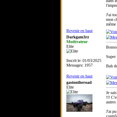
dans l
l'impre
J'ai t
mon ch
même 
Revenir en haut
Darkgam3rz
Modérateur
Elite
Bonsoi
Super 
Inscrit le: 01/03/2025
Messages: 1957
Bah du
Revenir en haut
gastontheroad
Elite
Je sai
!!! C'
autres 
J'ai pu
contrô