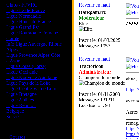
Clubs / FFVRC
Revenir en haut
Ligue Ile-de-France
Darkgam3rz
Ligue Normandie
Modérateur
Ligue Hauts de France
Elite
🤤🤤
Ligue Grand Est
Ligue Bourgogne Franche
Comte
Inscrit le: 01/03/2025
Info Ligue Auvergne Rhone
Messages: 1957
Alpes
Ligue Provence Alpes Côte
Revenir en haut
d'Azur
Ligue Corse (Corse)
Tractoricou
Ligue Occitanie
Administrateur
Ligue Nouvelle Aquitaine
Champion du monde
alors 
Ligue Pays de la Loire
Ligue Centre Val de Loire
https:
Ligue Bretagne
Inscrit le: 01/11/2003
Ligue Antilles
Messages: 131211
avec s
Ligue Réunion
Localisation: 93
Belgique
Apres 
Suisse
_____
rcmag.
https
Magazine
https:
·
Courses