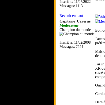
Inscrit le: 11/07/2022
Messages: 1113
Revenir en haut
Capitaine_Caverne
Modérateur
Champion du monde
Bonjou
J'atte
Inscrit le: 11/02/2008
préfèr
Messages: 7554
Mais c
début 
J'ai u
XR qui
cassé 
compor
Quand 
Cordia
Derniè