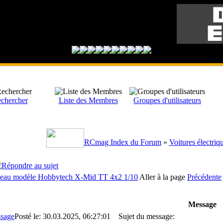
chercher
Liste des Membres
Groupes d'utilisateurs
RCmag Index du Forum
»
Voitures électri
eau modèle Hobbytech X-Mid TT 4x2 1/10
Aller à la page
Précédente
Message
Posté le: 30.03.2025, 06:27:01
Sujet du message: