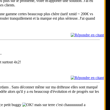
 plus sur le problème, voire m'apporter une solution. J'ai eu
es clients.
ur une gamme certes beaucoup plus chère (tarif xmid ~ 200€ vs
ouler tranquillement et la marque est plus sérieuse. J'ai quand
..
t surtout 4x2!
cardans . Sans déconner même sur ma drifteuse elles sont marqué
èle alors qu'il y a eu beaucoup d'évolution et de progrès sur les
é ce petit buggy
mais sur terre c'est chauuuuuud a