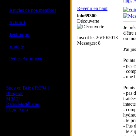
https
Revenir en haut
·
Articles de nos membres
lolo69300
Découverte
·
Action!!
Je préc
d'être
·
Technique
Inscrit le: 26/10/2013
ou moq
Messages: 8
·
Vintage
J'ai ju
·
Petites Annonces
Points
- pas c
- comp
Les sites de nos membres
- une 
et de nos clubs partenaires
Points
Sucy en Brie ( RC94 )
- pas d
Bergerac
traité
MBCP
intacte
Rétro Modélisme
- comp
Ligue Aura
hydrau
- le p
- Pas 
- le s