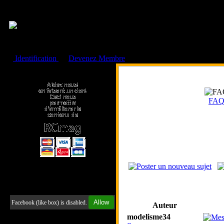
Cookies management panel
Identification
ou
Devenez Membre
Faire un don à l'Asso. RCmag
FA
Retrouvez-nous sur Facebook
Allow
Facebook (like box) is disabled.
Auteur
modelisme34