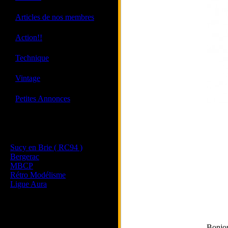
·
Articles de nos membres
·
Action!!
·
Technique
·
Vintage
·
Petites Annonces
Les sites de nos membres
et de nos clubs partenaires
Sucy en Brie ( RC94 )
Bergerac
MBCP
Rétro Modélisme
Ligue Aura
Bonjo