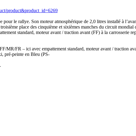
duct/product&product_id=6269
pour le rallye. Son moteur atmosphérique de 2,0 litres installé à l’avant
a troisième place des cinquième et sixièmes manches du circuit mondial 
attement standard, moteur avant / traction avant (FF) à la carrosserie r
 FF/MR/FR – ici avec empattement standard, moteur avant / traction ava
i, pré-peinte en Bleu (PS-
.