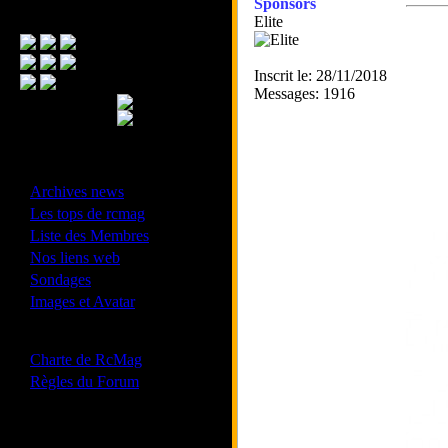
Sponsors
Menu Principal
Elite
Inscrit le: 28/11/2018
Messages: 1916
- Divers -
·
Archives news
·
Les tops de rcmag
·
Liste des Membres
·
Nos liens web
·
Sondages
·
Images et Avatar
- Bonne conduite -
·
Charte de RcMag
·
Règles du Forum
Les forums de vos Ligues