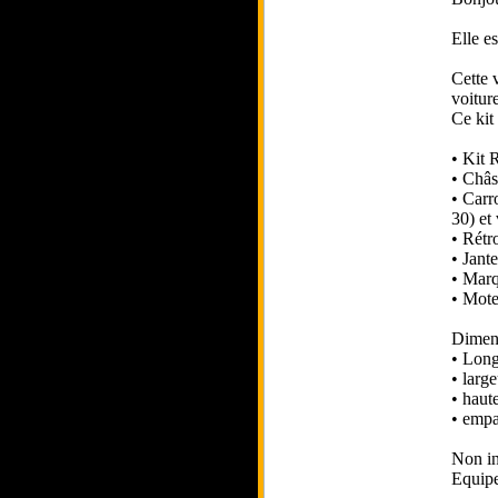
Elle e
Cette 
voitur
Ce kit
• Kit 
• Châs
• Carr
30) et
• Rétr
• Jant
• Marq
• Mote
Dimens
• Lon
• lar
• haut
• empa
Non in
Equipe