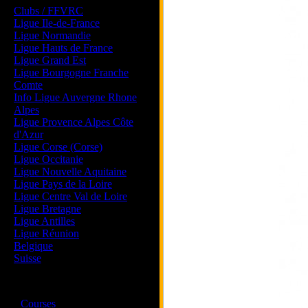
Clubs / FFVRC
Ligue Ile-de-France
Ligue Normandie
Ligue Hauts de France
Ligue Grand Est
Ligue Bourgogne Franche
Comte
Info Ligue Auvergne Rhone
Alpes
Ligue Provence Alpes Côte
d'Azur
Ligue Corse (Corse)
Ligue Occitanie
Ligue Nouvelle Aquitaine
Ligue Pays de la Loire
Ligue Centre Val de Loire
Ligue Bretagne
Ligue Antilles
Ligue Réunion
Belgique
Suisse
Magazine
·
Courses