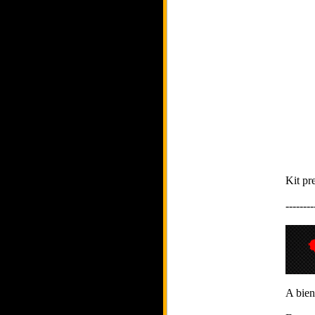
Kit pr
--------
A bien