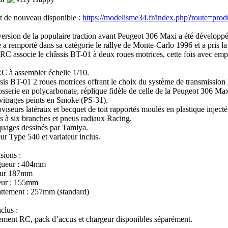
st de nouveau disponible :
https://modelisme34.fr/index.php?route=pro
version de la populaire traction avant Peugeot 306 Maxi a été développée 
e a remporté dans sa catégorie le rallye de Monte-Carlo 1996 et a pris l
 RC associe le châssis BT-01 à deux roues motrices, cette fois avec emp
RC à assembler échelle 1/10.
sis BT-01 2 roues motrices offrant le choix du système de transmission
osserie en polycarbonate, réplique fidèle de celle de la Peugeot 306 Max
 vitrages peints en Smoke (PS-31).
oviseurs latéraux et becquet de toit rapportés moulés en plastique injecté
es à six branches et pneus radiaux Racing.
uages dessinés par Tamiya.
ur Type 540 et variateur inclus.
ions :
gueur : 404mm
geur 187mm
eur : 155mm
ttement : 257mm (standard)
clus :
ment RC, pack d’accus et chargeur disponibles séparément.