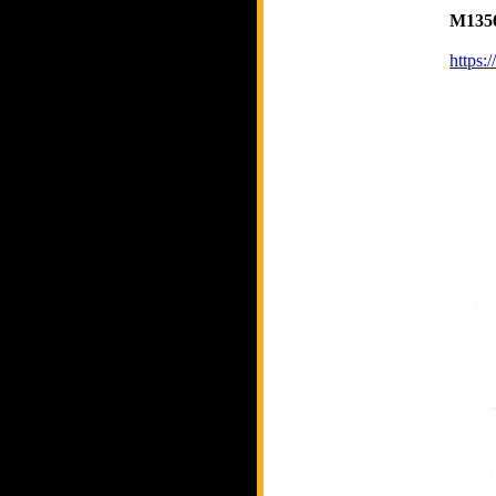
M135
https: