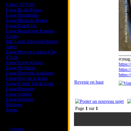
Clubs / FFVRC
Ligue Ile-de-France
Ligue Normandie
Ligue Hauts de France
Ligue Grand Est
Ligue Bourgogne Franche
Comte
Info Ligue Auvergne Rhone
Alpes
Ligue Provence Alpes Côte
_____
d'Azur
rcmag.
Ligue Corse (Corse)
https
Ligue Occitanie
https:
Ligue Nouvelle Aquitaine
https
Ligue Pays de la Loire
Revenir en haut
Ligue Centre Val de Loire
Ligue Bretagne
Ligue Antilles
Ligue Réunion
Belgique
Page
1
sur
1
Suisse
Magazine
·
Courses