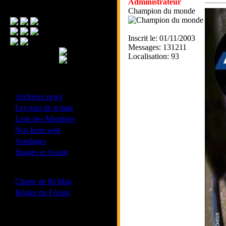
Administrateur
Menu Principal
Champion du monde
Inscrit le: 01/11/2003
Messages: 131211
Localisation: 93
- Divers -
·
Archives news
·
Les tops de rcmag
·
Liste des Membres
·
Nos liens web
·
Sondages
·
Images et Avatar
- Bonne conduite -
·
Charte de RcMag
·
Règles du Forum
Les forums de vos Ligues