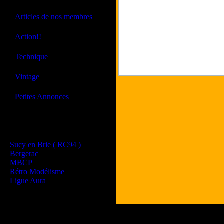
·
Articles de nos membres
·
Action!!
·
Technique
·
Vintage
·
Petites Annonces
Les sites de nos membres
et de nos clubs partenaires
Sucy en Brie ( RC94 )
Bergerac
MBCP
Rétro Modélisme
Ligue Aura
To
Les 