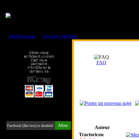
Cookies management panel
Identification
ou
Devenez Membre
Faire un don à l'Asso. RCmag
FAQ
Retrouvez-nous sur Facebook
Allow
Facebook (like box) is disabled.
Auteur
Tractoricou