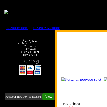
Cookies management panel
Identification
ou
Devenez Membre
Faire un don à l'Asso. RCmag
Retrouvez-nous sur Facebook
Allow
Facebook (like box) is disabled.
Tractoricou