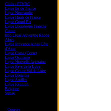
Clubs / FFVRC
Ligue Ile-de-France
Ligue Normandie
Ligue Hauts de France
Ligue Grand Est
Ligue Bourgogne Franche
Comte
Info Ligue Auvergne Rhone
Alpes
Ligue Provence Alpes Côte
d'Azur
Ligue Corse (Corse)
Ligue Occitanie
Ligue Nouvelle Aquitaine
Ligue Pays de la Loire
Ligue Centre Val de Loire
Ligue Bretagne
Ligue Antilles
Ligue Réunion
Belgique
Suisse
Magazine
·
Courses