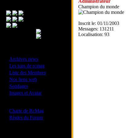
Administrateur
Menu Principal
Champion du monde
Inscrit le: 01/11/2003
Messages: 131211
Localisation: 93
- Divers -
·
Archives news
·
Les tops de rcmag
·
Liste des Membres
·
Nos liens web
·
Sondages
·
Images et Avatar
- Bonne conduite -
·
Charte de RcMag
·
Règles du Forum
Les forums de vos Ligues