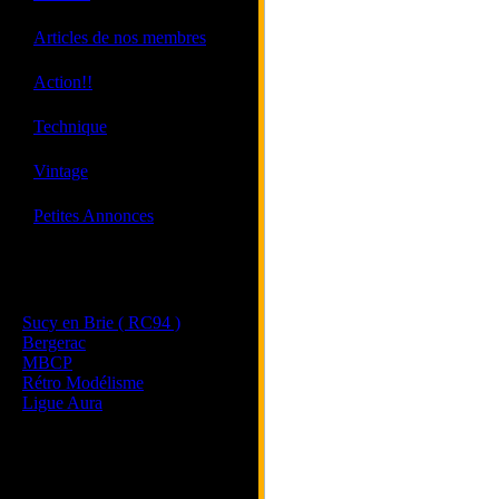
·
Articles de nos membres
·
Action!!
·
Technique
·
Vintage
·
Petites Annonces
Les sites de nos membres
et de nos clubs partenaires
Sucy en Brie ( RC94 )
Bergerac
MBCP
Rétro Modélisme
Ligue Aura