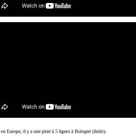
 en Europe, il y a une piste à 5 lignes à Bologne (
Italie
).