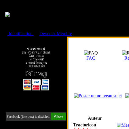
Cookies management panel
Identification
ou
Devenez Membre
Faire un don à l'Asso. RCmag
FAQ
Re
Retrouvez-nous sur Facebook
Allow
Facebook (like box) is disabled.
Auteur
Tractoricou