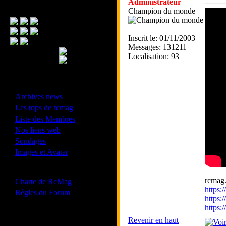
Administrateur
Menu Principal
Champion du monde
Inscrit le: 01/11/2003
Messages: 131211
Localisation: 93
- Divers -
·
Archives news
·
Les tops de rcmag
·
Liste des Membres
·
Nos liens web
·
Sondages
·
Images et Avatar
- Bonne conduite -
_____
·
rcmag.
Charte de RcMag
https
·
Règles du Forum
https:
https
Revenir en haut
Les forums de vos Ligues