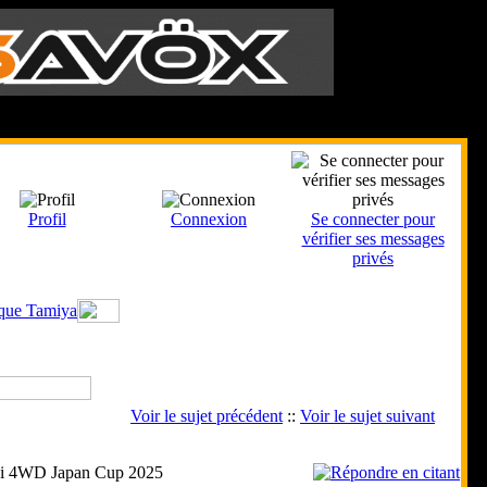
Le 7 Août 2026
Profil
Connexion
Se connecter pour
vérifier ses messages
privés
ique Tamiya
Voir le sujet précédent
::
Voir le sujet suivant
ni 4WD Japan Cup 2025