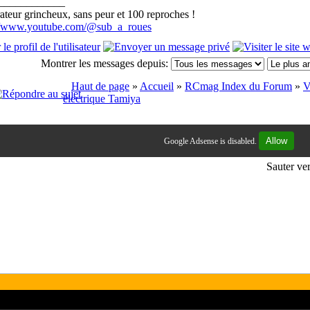
____________
teur grincheux, sans peur et 100 reproches !
://www.youtube.com/@sub_a_roues
Montrer les messages depuis:
Haut de page
»
Accueil
»
RCmag Index du Forum
»
V
électrique Tamiya
Allow
Google Adsense is disabled.
Sauter ve
ogos et les marques présents sur ce site appartiennent à leur propriétaires
ires et le contenu quand à eux sont sous la responsabilité de ceux qui 