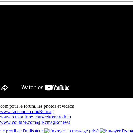
____________
com pour le forum, les photos et vidéos
://www.facebook.com/RCmag
//www.rcmag.fr/reviews/retro/retro.htm
://www.youtube.com/@RcmagRcnews