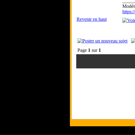
_____
Modéra
https
Revenir en haut
Page
1
sur
1
Tous les l
Les commenta