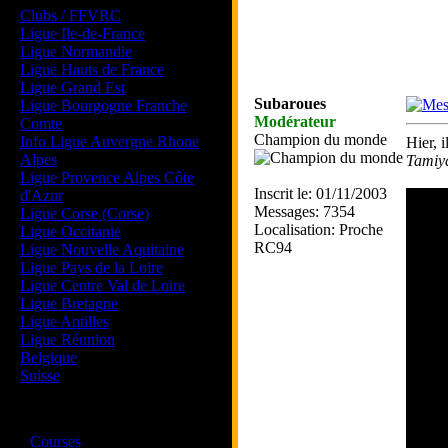
Clubs / FFVRC
Ligue Ile-de-France
Ligue Normandie
Ligue Hauts de France
Ligue Grand Est
Subaroues
Ligue Bourgogne Franche
Modérateur
Comte
Champion du monde
Info Ligue Auvergne Rhone
Hier, 
Alpes
Tamiy
Ligue Provence Alpes Côte
Inscrit le: 01/11/2003
d'Azur
Messages: 7354
Ligue Corse (Corse)
Localisation: Proche
Ligue Occitanie
RC94
Ligue Nouvelle Aquitaine
Ligue Pays de la Loire
Ligue Centre Val de Loire
Ligue Bretagne
Ligue Antilles
Ligue Réunion
Belgique
Suisse
Magazine
·
Courses