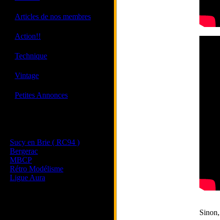
·
Articles de nos membres
·
Action!!
·
Technique
·
Vintage
·
Petites Annonces
Les sites de nos membres
et de nos clubs partenaires
Sucy en Brie ( RC94 )
Bergerac
MBCP
Rétro Modélisme
Ligue Aura
Sinon,