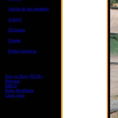
·
Articles de nos membres
·
Action!!
·
Technique
·
Vintage
·
Petites Annonces
Les sites de nos membres
et de nos clubs partenaires
Sucy en Brie ( RC94 )
Bergerac
MBCP
Rétro Modélisme
Ligue Aura