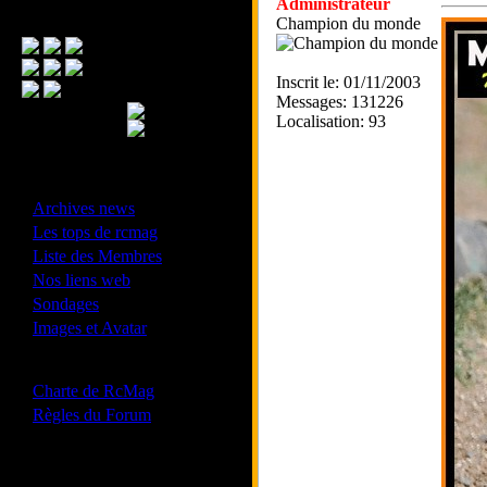
Administrateur
Menu Principal
Champion du monde
Inscrit le: 01/11/2003
Messages: 131226
Localisation: 93
- Divers -
·
Archives news
·
Les tops de rcmag
·
Liste des Membres
·
Nos liens web
·
Sondages
·
Images et Avatar
- Bonne conduite -
·
Charte de RcMag
·
Règles du Forum
Les forums de vos Ligues