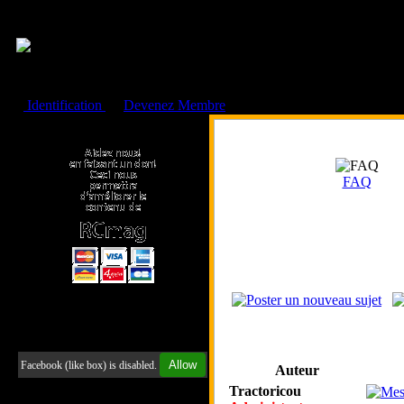
Cookies management panel
Identification
ou
Devenez Membre
Faire un don à l'Asso. RCmag
FAQ
Retrouvez-nous sur Facebook
Allow
Facebook (like box) is disabled.
Auteur
Tractoricou