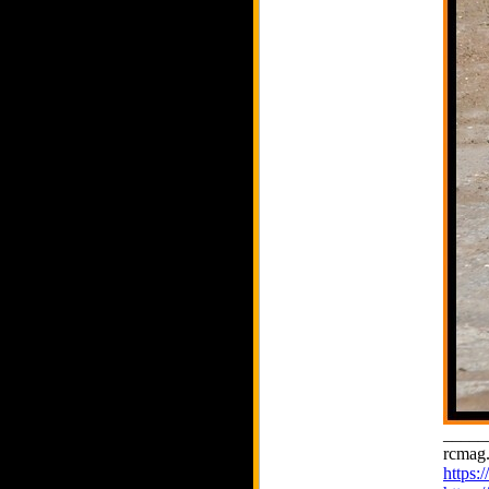
_____
rcmag.
https