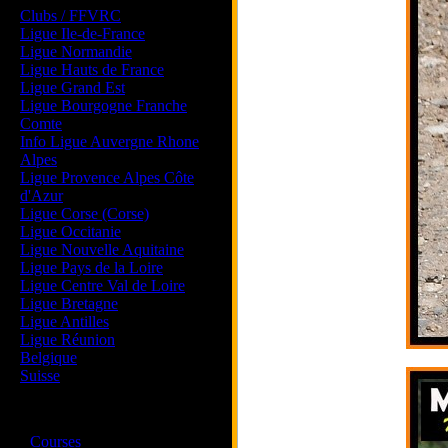
Clubs / FFVRC
Ligue Ile-de-France
Ligue Normandie
Ligue Hauts de France
Ligue Grand Est
Ligue Bourgogne Franche
Comte
Info Ligue Auvergne Rhone
Alpes
Ligue Provence Alpes Côte
d'Azur
Ligue Corse (Corse)
Ligue Occitanie
Ligue Nouvelle Aquitaine
Ligue Pays de la Loire
Ligue Centre Val de Loire
Ligue Bretagne
Ligue Antilles
Ligue Réunion
Belgique
Suisse
Magazine
·
Courses