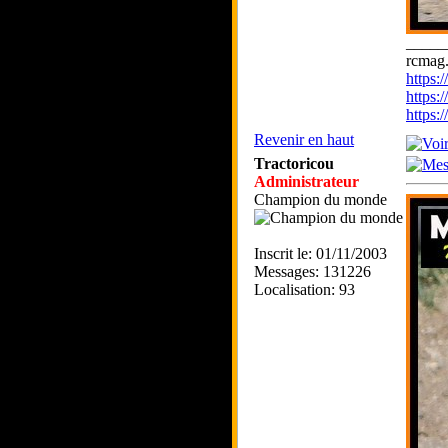
_____
rcmag.
https
https:
https
Revenir en haut
Tractoricou
Administrateur
Champion du monde
Inscrit le: 01/11/2003
Messages: 131226
Localisation: 93