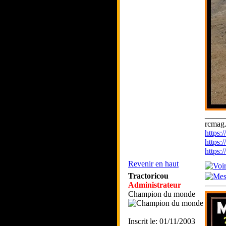
_____
rcmag.
https
https:
https
Revenir en haut
Tractoricou
Administrateur
Champion du monde
Inscrit le: 01/11/2003