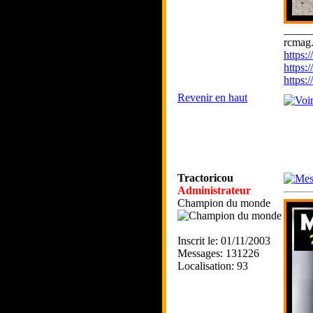
_____
rcmag.
https
https:
https
Revenir en haut
Tractoricou
Administrateur
Champion du monde
Inscrit le: 01/11/2003
Messages: 131226
Localisation: 93