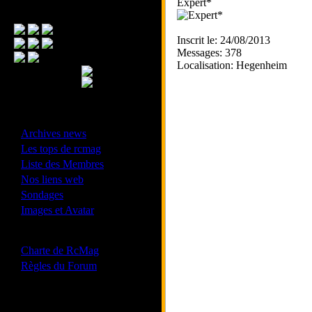
Expert*
Menu Principal
Inscrit le: 24/08/2013
Messages: 378
Localisation: Hegenheim
- Divers -
·
Archives news
·
Les tops de rcmag
·
Liste des Membres
·
Nos liens web
·
Sondages
·
Images et Avatar
- Bonne conduite -
·
Charte de RcMag
·
Règles du Forum
Les forums de vos Ligues