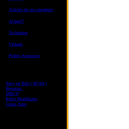
·
Articles de nos membres
·
Action!!
·
Technique
·
Vintage
·
Petites Annonces
Les sites de nos membres
et de nos clubs partenaires
Sucy en Brie ( RC94 )
Bergerac
MBCP
Rétro Modélisme
Ligue Aura