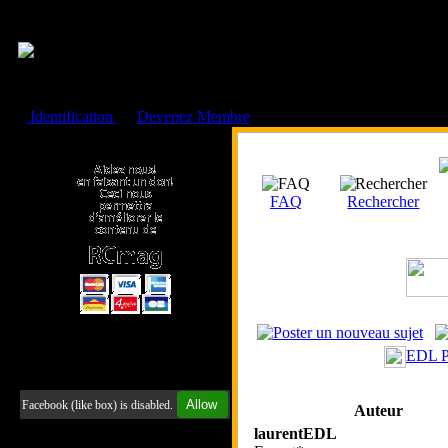
Cookies management panel
Identification
ou
Devenez Membre
Faire un don à l'Asso. RCmag
FAQ
Rechercher
EDL Po
Retrouvez-nous sur Facebook
Allow
Facebook (like box) is disabled.
Auteur
laurentEDL