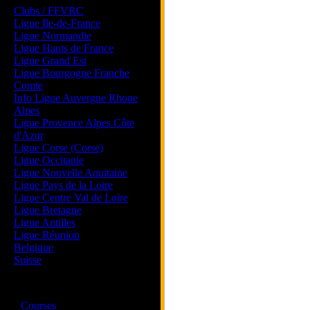
Clubs / FFVRC
Ligue Ile-de-France
Ligue Normandie
Ligue Hauts de France
Ligue Grand Est
Ligue Bourgogne Franche
Comte
Info Ligue Auvergne Rhone
Alpes
Ligue Provence Alpes Côte
d'Azur
Ligue Corse (Corse)
Ligue Occitanie
Ligue Nouvelle Aquitaine
Ligue Pays de la Loire
Ligue Centre Val de Loire
Ligue Bretagne
Ligue Antilles
Ligue Réunion
Belgique
Suisse
Magazine
·
Courses