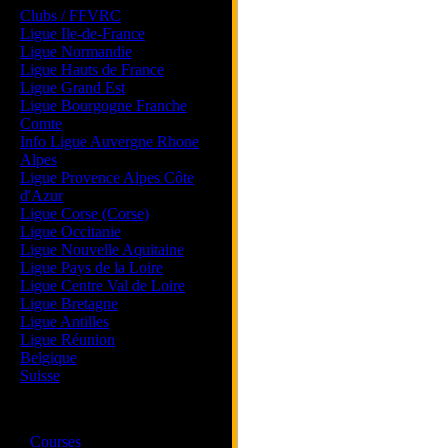
Clubs / FFVRC
Ligue Ile-de-France
Ligue Normandie
Ligue Hauts de France
Ligue Grand Est
Ligue Bourgogne Franche
Comte
Info Ligue Auvergne Rhone
Alpes
Ligue Provence Alpes Côte
d'Azur
Ligue Corse (Corse)
Ligue Occitanie
Ligue Nouvelle Aquitaine
Ligue Pays de la Loire
Ligue Centre Val de Loire
Ligue Bretagne
Ligue Antilles
Ligue Réunion
Belgique
Suisse
Magazine
·
Courses