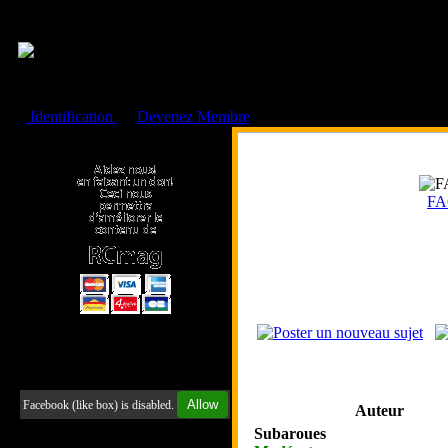
Cookies management panel
Identification
ou
Devenez Membre
Faire un don à l'Asso. RCmag
F
Retrouvez-nous sur Facebook
Allow
Facebook (like box) is disabled.
Auteur
Subaroues