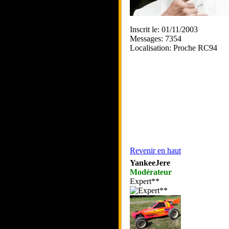
Inscrit le: 01/11/2003
Messages: 7354
Localisation: Proche RC94
Revenir en haut
YankeeJere
Modérateur
Expert**