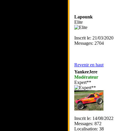
Lapounk
Elite
Inscrit le: 21/03/2020
Messages: 2704
Revenir en haut
YankeeJere
Modérateur
Expert**
Inscrit le: 14/08/2022
Messages: 872
Localisation: 38