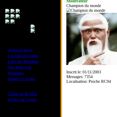
Modérateur
Menu Principal
Champion du monde
- Divers -
·
Archives news
·
Les tops de rcmag
·
Liste des Membres
·
Nos liens web
Inscrit le: 01/11/2003
·
Sondages
Messages: 7354
·
Images et Avatar
Localisation: Proche RC94
- Bonne conduite -
·
Charte de RcMag
·
Règles du Forum
Les forums de vos Ligues