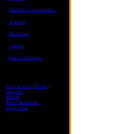
·
Articles de nos membres
·
Action!!
·
Technique
·
Vintage
·
Petites Annonces
Les sites de nos membres
et de nos clubs partenaires
Sucy en Brie ( RC94 )
Bergerac
MBCP
Rétro Modélisme
Ligue Aura