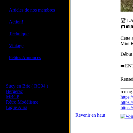
·
Articles de nos membres
🏆 L
·
Action!!
🏁🏁🏁
·
Technique
Cette 
Mini R
·
Vintage
Début 
·
Petites Annonces
➡️EN
Les sites de nos membres
Rense
et de nos clubs partenaires
Sucy en Brie ( RC94 )
_____
Bergerac
rcmag.
MBCP
https
Rétro Modélisme
https:
Ligue Aura
https
Revenir en haut