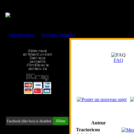
Cookies management panel
Identification
ou
Devenez Membre
Faire un don à l'Asso. RCmag
FAQ
Retrouvez-nous sur Facebook
Allow
Facebook (like box) is disabled.
Auteur
Tractoricou