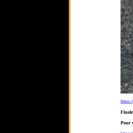
https
Final
Pour v