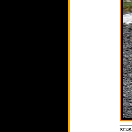
_____
rcmag.