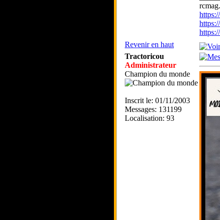
rcmag.
https
https:
https
Revenir en haut
Tractoricou
Administrateur
Champion du monde
Inscrit le: 01/11/2003
Messages: 131199
Localisation: 93