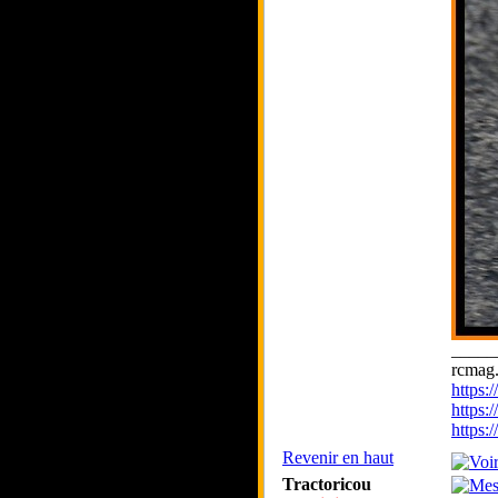
_____
rcmag.
https
https:
https
Revenir en haut
Tractoricou