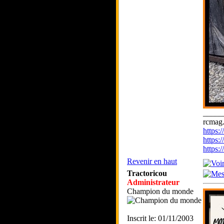
_____
rcmag.
https
https:
https
Revenir en haut
Tractoricou
Administrateur
Champion du monde
Inscrit le: 01/11/2003