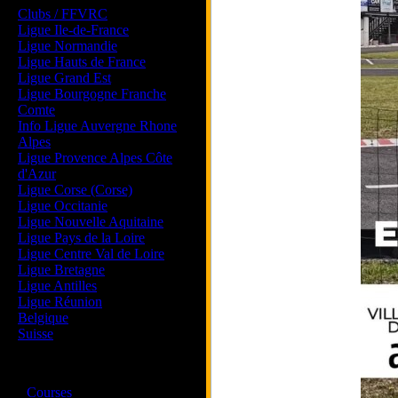
Clubs / FFVRC
Ligue Ile-de-France
Ligue Normandie
Ligue Hauts de France
Ligue Grand Est
Ligue Bourgogne Franche
Comte
Info Ligue Auvergne Rhone
Alpes
Ligue Provence Alpes Côte
d'Azur
Ligue Corse (Corse)
Ligue Occitanie
Ligue Nouvelle Aquitaine
Ligue Pays de la Loire
Ligue Centre Val de Loire
Ligue Bretagne
Ligue Antilles
Ligue Réunion
Belgique
Suisse
Magazine
·
Courses