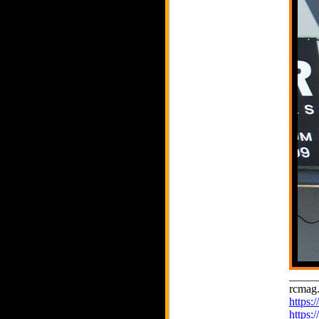
_____
rcmag.
https
https: