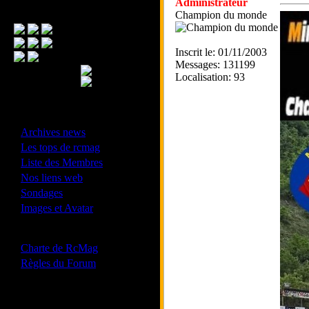
Administrateur
Menu Principal
Champion du monde
Inscrit le: 01/11/2003
Messages: 131199
Localisation: 93
- Divers -
·
Archives news
·
Les tops de rcmag
·
Liste des Membres
·
Nos liens web
·
Sondages
·
Images et Avatar
- Bonne conduite -
·
Charte de RcMag
·
Règles du Forum
Les forums de vos Ligues