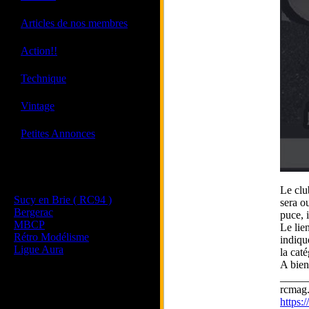
·
Articles de nos membres
·
Action!!
·
Technique
·
Vintage
·
Petites Annonces
Les sites de nos membres
et de nos clubs partenaires
Le clu
Sucy en Brie ( RC94 )
sera o
Bergerac
puce, 
MBCP
Le lien
Rétro Modélisme
indiqu
Ligue Aura
la cat
A bien
_____
rcmag.
https