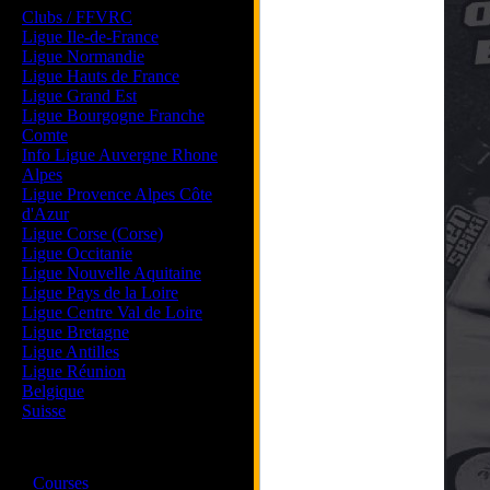
Clubs / FFVRC
Ligue Ile-de-France
Ligue Normandie
Ligue Hauts de France
Ligue Grand Est
Ligue Bourgogne Franche
Comte
Info Ligue Auvergne Rhone
Alpes
Ligue Provence Alpes Côte
d'Azur
Ligue Corse (Corse)
Ligue Occitanie
Ligue Nouvelle Aquitaine
Ligue Pays de la Loire
Ligue Centre Val de Loire
Ligue Bretagne
Ligue Antilles
Ligue Réunion
Belgique
Suisse
Magazine
·
Courses