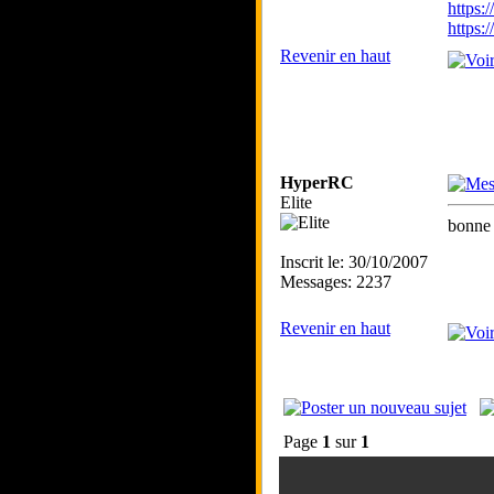
https:
https
Revenir en haut
HyperRC
Elite
bonne 
Inscrit le: 30/10/2007
Messages: 2237
Revenir en haut
Page
1
sur
1