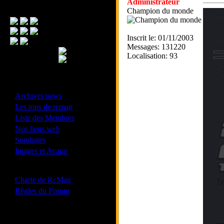
Administrateur
Menu Principal
Champion du monde
Inscrit le: 01/11/2003
Messages: 131220
Localisation: 93
- Divers -
·
Archives news
·
Les tops de rcmag
·
Liste des Membres
·
Nos liens web
·
Sondages
·
Images et Avatar
- Bonne conduite -
·
Charte de RcMag
·
Règles du Forum
Les forums de vos Ligues