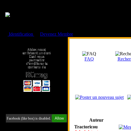
Cookies management panel
Identification
ou
Devenez Membre
Faire un don à l'Asso. RCmag
FAQ
Recher
Retrouvez-nous sur Facebook
Allow
Facebook (like box) is disabled.
Auteur
Tractoricou