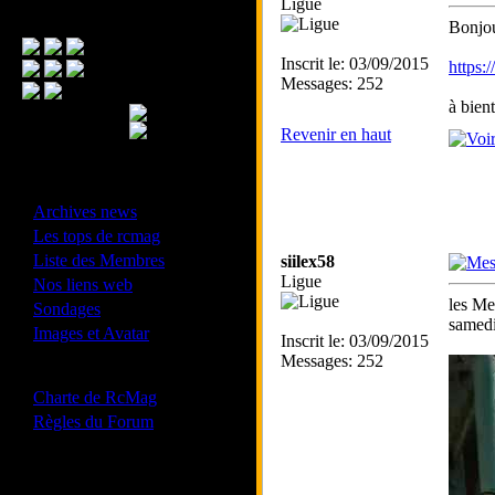
Ligue
Menu Principal
Bonjou
Inscrit le: 03/09/2015
https:
Messages: 252
à bient
Revenir en haut
- Divers -
·
Archives news
·
Les tops de rcmag
·
Liste des Membres
siilex58
·
Ligue
Nos liens web
les Me
·
Sondages
samedi
·
Images et Avatar
Inscrit le: 03/09/2015
Messages: 252
- Bonne conduite -
·
Charte de RcMag
·
Règles du Forum
Les forums de vos Ligues