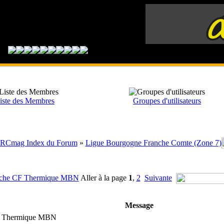
iste des Membres
Groupes d'utilisateurs
RCmag Index du Forum
»
Ligue Bourgogne Franche Comte (Zone 7)
che CF Thermique MBN
Aller à la page
1
,
2
Suivante
Message
F Thermique MBN