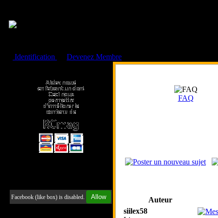
Cookies management panel
Identification
ou
Devenez Membre
Faire un don à l'Asso. RCmag
FAQ
Retrouvez-nous sur Facebook
Allow
Facebook (like box) is disabled.
Auteur
siilex58