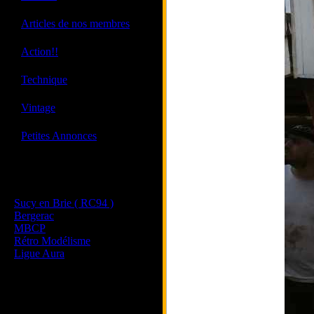
·
Articles de nos membres
·
Action!!
·
Technique
·
Vintage
·
Petites Annonces
Les sites de nos membres
et de nos clubs partenaires
Sucy en Brie ( RC94 )
Bergerac
MBCP
Rétro Modélisme
Ligue Aura