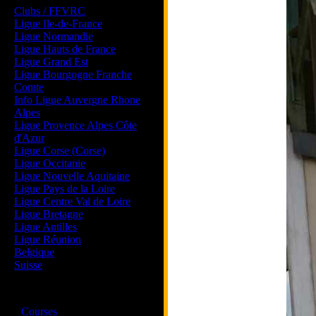
Clubs / FFVRC
Ligue Ile-de-France
Ligue Normandie
Ligue Hauts de France
Ligue Grand Est
Ligue Bourgogne Franche
Comte
Info Ligue Auvergne Rhone
Alpes
Ligue Provence Alpes Côte
d'Azur
Ligue Corse (Corse)
Ligue Occitanie
Ligue Nouvelle Aquitaine
Ligue Pays de la Loire
Ligue Centre Val de Loire
Ligue Bretagne
Ligue Antilles
Ligue Réunion
Belgique
Suisse
Magazine
·
Courses