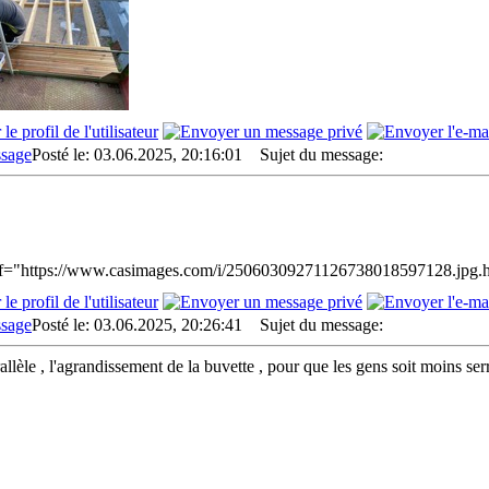
Posté le: 03.06.2025, 20:16:01
Sujet du message:
f="https://www.casimages.com/i/25060309271126738018597128.jpg.ht
Posté le: 03.06.2025, 20:26:41
Sujet du message:
llèle , l'agrandissement de la buvette , pour que les gens soit moins serr