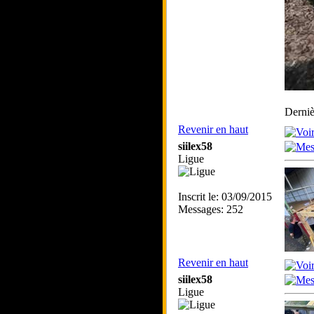
Derniè
Revenir en haut
siilex58
Ligue
Inscrit le: 03/09/2015
Messages: 252
Revenir en haut
siilex58
Ligue