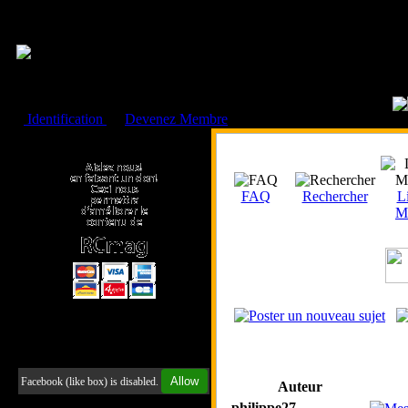
Cookies management panel
Identification
ou
Devenez Membre
Faire un don à l'Asso. RCmag
FAQ
Rechercher
Li
M
Retrouvez-nous sur Facebook
Allow
Facebook (like box) is disabled.
Auteur
philippe27