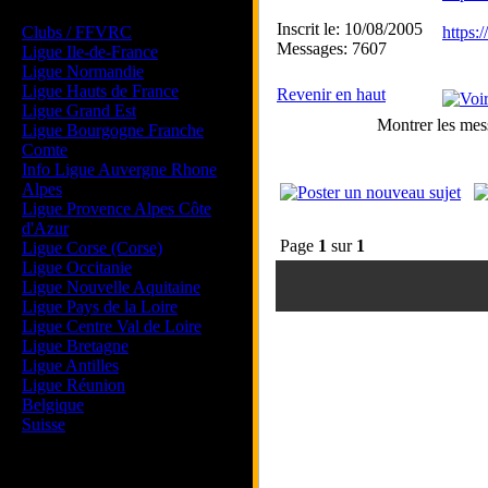
Les forums de vos Ligues
Inscrit le: 10/08/2005
Clubs / FFVRC
https:
Messages: 7607
Ligue Ile-de-France
Ligue Normandie
Ligue Hauts de France
Revenir en haut
Ligue Grand Est
Montrer les mes
Ligue Bourgogne Franche
Comte
Info Ligue Auvergne Rhone
Alpes
Ligue Provence Alpes Côte
d'Azur
Page
1
sur
1
Ligue Corse (Corse)
Ligue Occitanie
Ligue Nouvelle Aquitaine
Ligue Pays de la Loire
Ligue Centre Val de Loire
Ligue Bretagne
Ligue Antilles
Ligue Réunion
Belgique
Suisse
Magazine