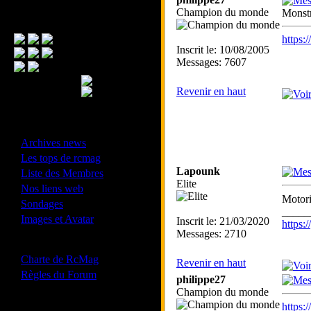
Champion du monde
Monst
Menu Principal
https
Inscrit le: 10/08/2005
Messages: 7607
Revenir en haut
- Divers -
·
Archives news
·
Les tops de rcmag
·
Lapounk
Liste des Membres
Elite
·
Nos liens web
Motori
·
Sondages
_____
·
Images et Avatar
Inscrit le: 21/03/2020
https
Messages: 2710
- Bonne conduite -
·
Charte de RcMag
Revenir en haut
·
Règles du Forum
philippe27
Champion du monde
https