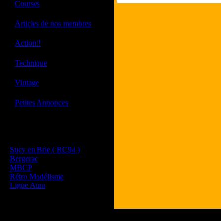
·
Courses
·
Articles de nos membres
·
Action!!
·
Technique
·
Vintage
·
Petites Annonces
Les sites de nos membres
et de nos clubs partenaires
Sucy en Brie ( RC94 )
Bergerac
MBCP
Rétro Modélisme
Ligue Aura
Tous les logos et les marques présent