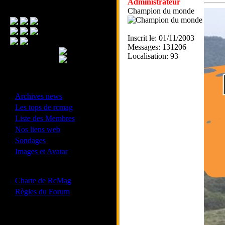
Administrateur
Menu Principal
Champion du monde
Inscrit le: 01/11/2003
Messages: 131206
Localisation: 93
- Divers -
·
Archives news
·
Les tops de rcmag
·
Liste des Membres
·
Nos liens web
·
Sondages
·
Images et Avatar
- Bonne conduite -
·
Charte de RcMag
·
Règles du Forum
Les forums de vos Ligues