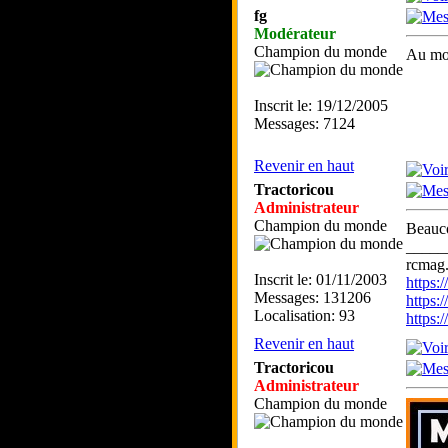
fg
Modérateur
Champion du monde
Au mois
Inscrit le: 19/12/2005
Messages: 7124
Revenir en haut
Tractoricou
Administrateur
Champion du monde
Beauco
_____
rcmag.
Inscrit le: 01/11/2003
https
Messages: 131206
https:
Localisation: 93
https
Revenir en haut
Tractoricou
Administrateur
Champion du monde