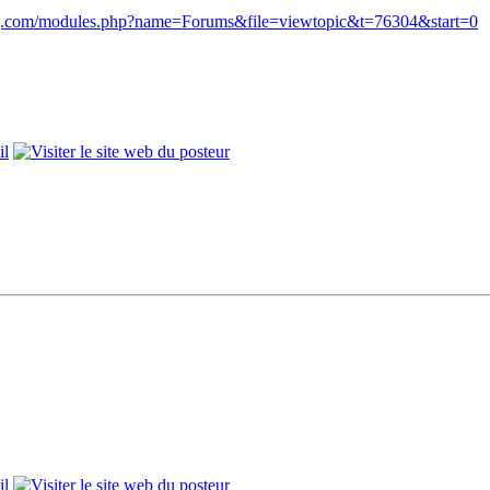
g.com/modules.php?name=Forums&file=viewtopic&t=76304&start=0