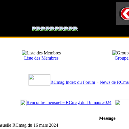
Liste des Membres
Groupes 
RCmag Index du Forum
»
News de RCma
Rencontre mensuelle RCmag du 16 mars 2024
Message
nsuelle RCmag du 16 mars 2024