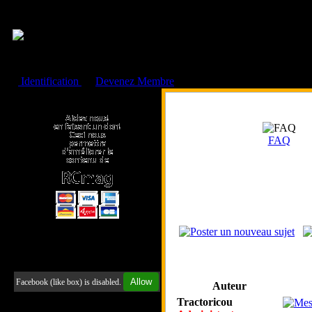
Cookies management panel
Identification
ou
Devenez Membre
Faire un don à l'Asso. RCmag
FAQ
Retrouvez-nous sur Facebook
Allow
Facebook (like box) is disabled.
Auteur
Tractoricou