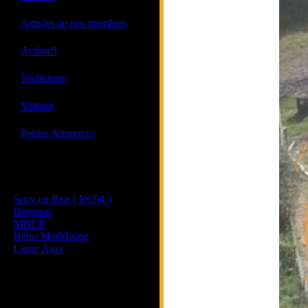
·
Articles de nos membres
·
Action!!
·
Technique
·
Vintage
·
Petites Annonces
Les sites de nos membres
et de nos clubs partenaires
Sucy en Brie ( RC94 )
Bergerac
MBCP
Rétro Modélisme
Ligue Aura