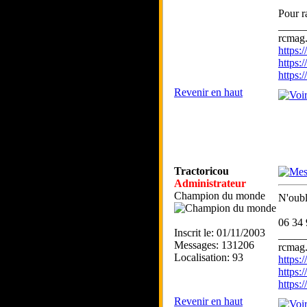
Pour ra
_____
rcmag.
https
https:
https
Revenir en haut
Tractoricou
Administrateur
Champion du monde
N'oubl
06 34 
Inscrit le: 01/11/2003
_____
Messages: 131206
rcmag.
Localisation: 93
https
https:
https
Revenir en haut