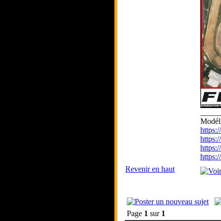
_____
Modél
https
https
https
https
Revenir en haut
Page
1
sur
1