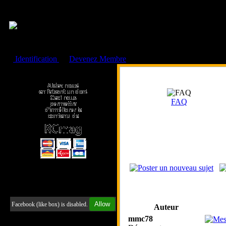
Cookies management panel
Identification
ou
Devenez Membre
Faire un don à l'Asso. RCmag
FAQ
Retrouvez-nous sur Facebook
Allow
Facebook (like box) is disabled.
Auteur
mmc78