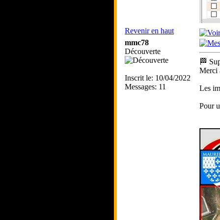
Revenir en haut
mmc78
Découverte
🏁 Sup
Merci 
Inscrit le: 10/04/2022
Messages: 11
Les i
Pour u