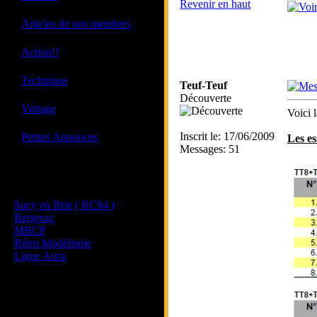
Revenir en haut
·
Articles de nos membres
·
Action!!
·
Technique
Teuf-Teuf
Découverte
·
Vintage
Voici 
·
Inscrit le: 17/06/2009
Petites Annonces
Les es
Messages: 51
Les sites de nos membres
et de nos clubs partenaires
Sucy en Brie ( RC94 )
Bergerac
MBCP
Rétro Modélisme
Ligue Aura