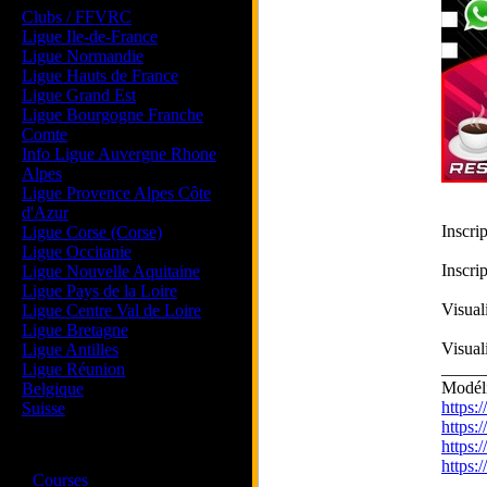
Clubs / FFVRC
Ligue Ile-de-France
Ligue Normandie
Ligue Hauts de France
Ligue Grand Est
Ligue Bourgogne Franche
Comte
Info Ligue Auvergne Rhone
Alpes
Ligue Provence Alpes Côte
d'Azur
Inscri
Ligue Corse (Corse)
Ligue Occitanie
Inscri
Ligue Nouvelle Aquitaine
Ligue Pays de la Loire
Visual
Ligue Centre Val de Loire
Ligue Bretagne
Visual
Ligue Antilles
_____
Ligue Réunion
Modél
Belgique
https
Suisse
https
https
Magazine
https
·
Courses