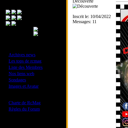
Découverte
Menu Principal
Inscrit le: 10/04/2022
Messages: 11
- Divers -
·
Archives news
·
Les tops de rcmag
·
Liste des Membres
·
Nos liens web
·
Sondages
·
Images et Avatar
- Bonne conduite -
·
Charte de RcMag
·
Règles du Forum
Les forums de vos Ligues