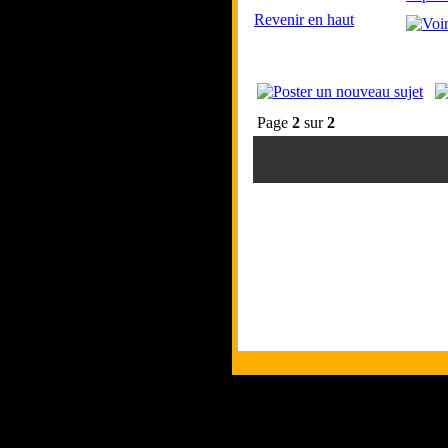
Revenir en haut
Page
2
sur
2