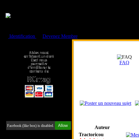
Cookies management panel
Identification
ou
Devenez Membre
Faire un don à l'Asso. RCmag
FAQ
Retrouvez-nous sur Facebook
Allow
Facebook (like box) is disabled.
Auteur
Tractoricou