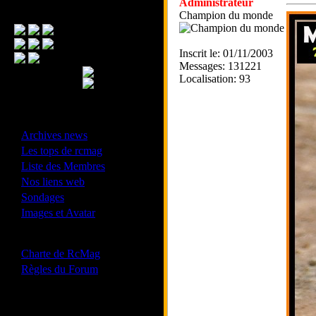
Administrateur
Menu Principal
Champion du monde
Inscrit le: 01/11/2003
Messages: 131221
Localisation: 93
- Divers -
·
Archives news
·
Les tops de rcmag
·
Liste des Membres
·
Nos liens web
·
Sondages
·
Images et Avatar
- Bonne conduite -
·
Charte de RcMag
·
Règles du Forum
Les forums de vos Ligues