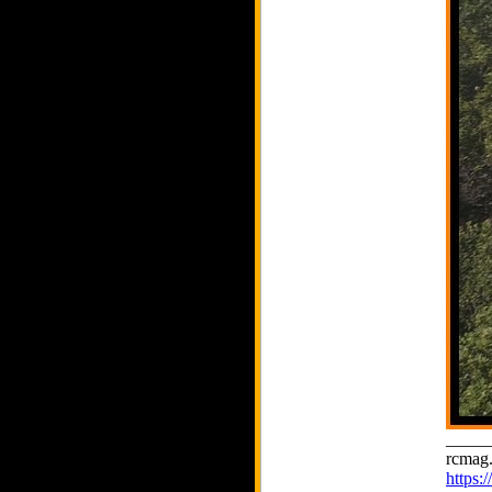
_____
rcmag.
https