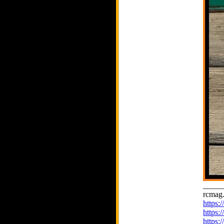
_____
rcmag.
https
https:
https