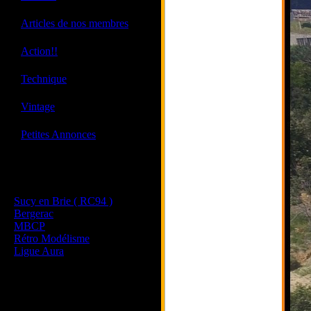
·
Articles de nos membres
·
Action!!
·
Technique
·
Vintage
·
Petites Annonces
Les sites de nos membres
et de nos clubs partenaires
Sucy en Brie ( RC94 )
Bergerac
MBCP
Rétro Modélisme
Ligue Aura