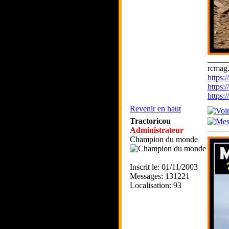
_____
rcmag.
https
https:
https
Revenir en haut
Tractoricou
Administrateur
Champion du monde
Inscrit le: 01/11/2003
Messages: 131221
Localisation: 93