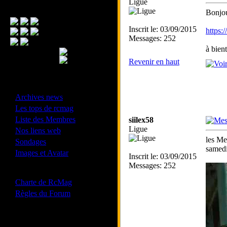
Ligue
Menu Principal
Bonjou
Inscrit le: 03/09/2015
https:
Messages: 252
à bient
Revenir en haut
- Divers -
·
Archives news
·
Les tops de rcmag
·
Liste des Membres
siilex58
·
Ligue
Nos liens web
les Me
·
Sondages
samedi
·
Images et Avatar
Inscrit le: 03/09/2015
Messages: 252
- Bonne conduite -
·
Charte de RcMag
·
Règles du Forum
Les forums de vos Ligues