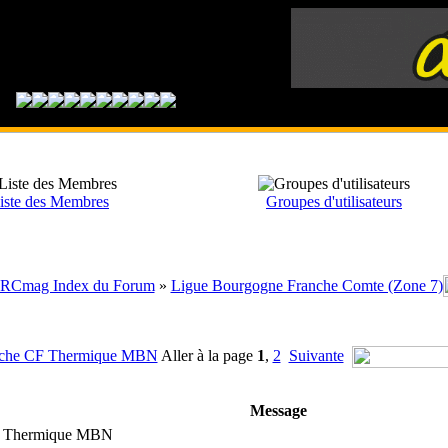
iste des Membres
Groupes d'utilisateurs
RCmag Index du Forum
»
Ligue Bourgogne Franche Comte (Zone 7)
che CF Thermique MBN
Aller à la page
1
,
2
Suivante
Message
F Thermique MBN