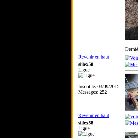
Derniè
Revenir en haut
siilex58
Ligue
Inscrit le: 03/09/2015
Messages: 252
Revenir en haut
siilex58
Ligue