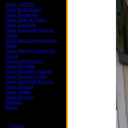
Clubs / FFVRC
Ligue Ile-de-France
Ligue Normandie
Ligue Hauts de France
Ligue Grand Est
Ligue Bourgogne Franche
Comte
Info Ligue Auvergne Rhone
Alpes
Ligue Provence Alpes Côte
d'Azur
Ligue Corse (Corse)
Ligue Occitanie
Ligue Nouvelle Aquitaine
Ligue Pays de la Loire
Ligue Centre Val de Loire
Ligue Bretagne
Ligue Antilles
Ligue Réunion
Belgique
Suisse
Magazine
·
Courses