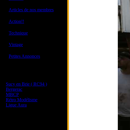
·
Articles de nos membres
·
Action!!
·
Technique
·
Vintage
·
Petites Annonces
Les sites de nos membres
et de nos clubs partenaires
Sucy en Brie ( RC94 )
Bergerac
MBCP
Rétro Modélisme
Ligue Aura