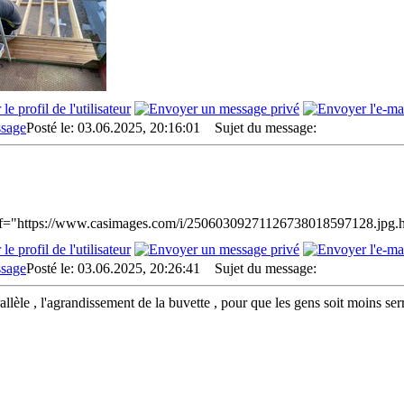
Posté le: 03.06.2025, 20:16:01
Sujet du message:
f="https://www.casimages.com/i/25060309271126738018597128.jpg.ht
Posté le: 03.06.2025, 20:26:41
Sujet du message:
llèle , l'agrandissement de la buvette , pour que les gens soit moins serr