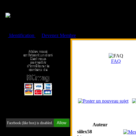
Cookies management panel
Identification
ou
Devenez Membre
Faire un don à l'Asso. RCmag
FAQ
Retrouvez-nous sur Facebook
Allow
Facebook (like box) is disabled.
Auteur
siilex58