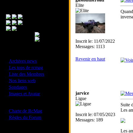
Elite
Menu Principal
Quand 
invers
Inscrit le: 11/07/2022
Messages: 1113
- Divers -
Revenir en haut
·
Archives news
·
Les tops de rcmag
·
Liste des Membres
·
Nos liens web
·
Sondages
·
jarvice
Images et Avatar
Ligue
- Bonne conduite -
Suite 
·
Les am
Charte de RcMag
Inscrit le: 07/05/2023
·
Règles du Forum
Messages: 189
Les am