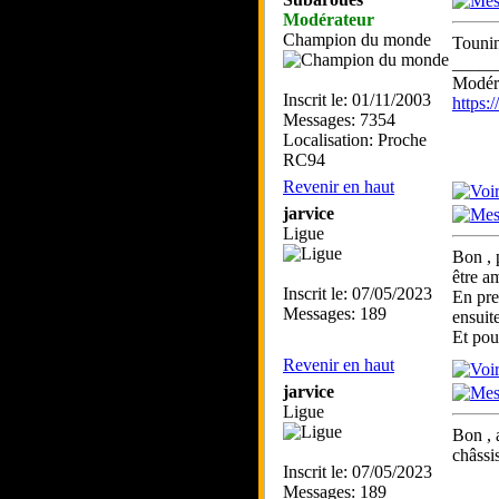
Modérateur
Champion du monde
Touni
_____
Modéra
Inscrit le: 01/11/2003
https
Messages: 7354
Localisation: Proche
RC94
Revenir en haut
jarvice
Ligue
Bon , 
être am
Inscrit le: 07/05/2023
En pre
Messages: 189
ensuite
Et pou
Revenir en haut
jarvice
Ligue
Bon , 
châssi
Inscrit le: 07/05/2023
Messages: 189