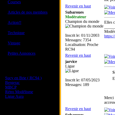
·
Courses
Revenir en haut
·
Articles de nos membres
Subaroues
Modérateur
Champion du monde
·
Elles 
Action!!
_____
Modéra
·
Technique
Inscrit le: 01/11/2003
https
Messages: 7354
·
Vintage
Localisation: Proche
RC94
·
Petites Annonces
Revenir en haut
jarvice
Ligue
Les sites de nos membres
S
et de nos clubs partenaires
Sucy en Brie ( RC94 )
E
Inscrit le: 07/05/2023
Bergerac
Messages: 189
MBCP
Rétro Modélisme
Ligue Aura
Merci .
accesso
Revenir en haut
Subaroues