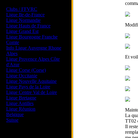
Les forums de vos Ligues
comman
Clubs / FFVRC
Ligue Ile-de-France
Ligue Normandie
Modifi
Ligue Hauts de France
Ligue Grand Est
Ligue Bourgogne Franche
Comte
Info Ligue Auvergne Rhone
Alpes
Et voi
Ligue Provence Alpes Côte
d'Azur
Ligue Corse (Corse)
Ligue Occitanie
Ligue Nouvelle Aquitaine
Ligue Pays de la Loire
Ligue Centre Val de Loire
Ligue Bretagne
Ligue Antilles
Ligue Réunion
Mainte
Belgique
La qual
Suisse
TT02 dr
Il rest
rempla
Magazine
me per