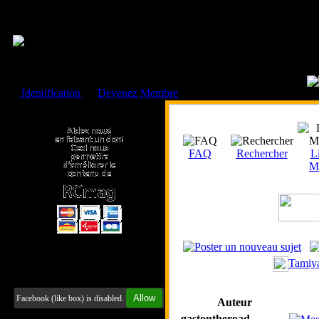
Cookies management panel
Identification
ou
Devenez Membre
Faire un don à l'Asso. RCmag
FAQ
Rechercher
Li
M
Tamiya
Retrouvez-nous sur Facebook
Allow
Facebook (like box) is disabled.
Auteur
gastontheroad