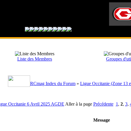
Liste des Membres
Groupes d'uti
RCmag Index du Forum
»
Ligue Occitanie (Zone 13 e
igue Occitanie 6 Avril 2025 AGDE
Aller à la page
Précédente
1
,
2
,
3
,
Message