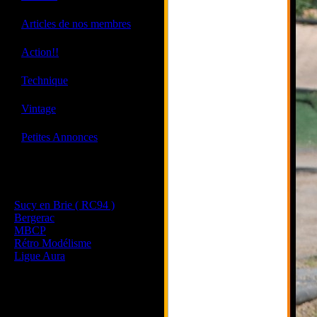
·
Articles de nos membres
·
Action!!
·
Technique
·
Vintage
·
Petites Annonces
Les sites de nos membres
et de nos clubs partenaires
Sucy en Brie ( RC94 )
Bergerac
MBCP
Rétro Modélisme
Ligue Aura