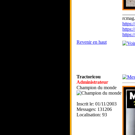
_____
rcmag.
https
https:
https
Revenir en haut
Tractoricou
Administrateur
Champion du monde
Inscrit le: 01/11/2003
Messages: 131206
Localisation: 93