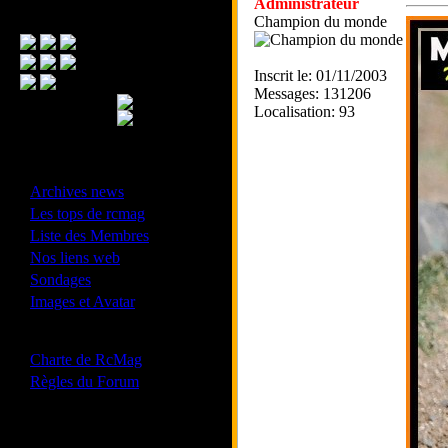
Administrateur
Menu Principal
Champion du monde
Inscrit le: 01/11/2003
Messages: 131206
Localisation: 93
- Divers -
·
Archives news
·
Les tops de rcmag
·
Liste des Membres
·
Nos liens web
·
Sondages
·
Images et Avatar
- Bonne conduite -
·
Charte de RcMag
·
Règles du Forum
Les forums de vos Ligues