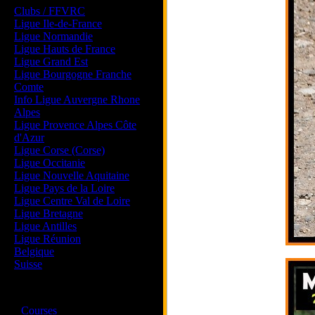
Clubs / FFVRC
Ligue Ile-de-France
Ligue Normandie
Ligue Hauts de France
Ligue Grand Est
Ligue Bourgogne Franche
Comte
Info Ligue Auvergne Rhone
Alpes
Ligue Provence Alpes Côte
d'Azur
Ligue Corse (Corse)
Ligue Occitanie
Ligue Nouvelle Aquitaine
Ligue Pays de la Loire
Ligue Centre Val de Loire
Ligue Bretagne
Ligue Antilles
Ligue Réunion
Belgique
Suisse
Magazine
·
Courses