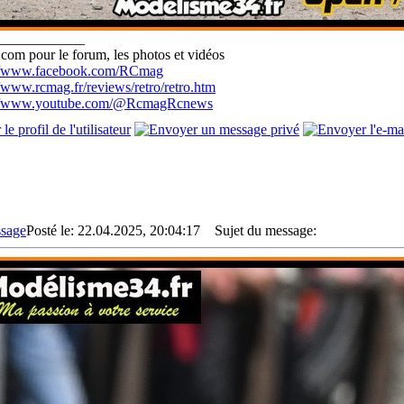
____________
com pour le forum, les photos et vidéos
://www.facebook.com/RCmag
//www.rcmag.fr/reviews/retro/retro.htm
://www.youtube.com/@RcmagRcnews
Posté le: 22.04.2025, 20:04:17
Sujet du message: