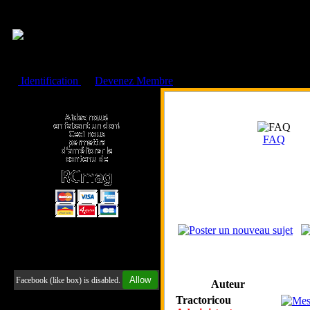
Cookies management panel
Identification
ou
Devenez Membre
Faire un don à l'Asso. RCmag
FAQ
Retrouvez-nous sur Facebook
Allow
Facebook (like box) is disabled.
Auteur
Tractoricou