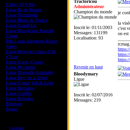
Tractoricou
Clubs / FFVRC
Administrateur
Ligue Ile-de-France
Champion du monde
je con
Ligue Normandie
Ligue Hauts de France
la vis
Ligue Grand Est
Inscrit le: 01/11/2003
c'est v
Ligue Bourgogne Franche
Messages: 131199
on est
Comte
Localisation: 93
_____
Info Ligue Auvergne Rhone
rcmag.
Alpes
https
Ligue Provence Alpes Côte
https:
d'Azur
https
Ligue Corse (Corse)
Revenir en haut
Ligue Occitanie
Ligue Nouvelle Aquitaine
Bloodymary
Ligue Pays de la Loire
Ligue
Ligue Centre Val de Loire
Ligue Bretagne
Ligue Antilles
Inscrit le: 02/07/2016
Ligue Réunion
Messages: 219
Belgique
Suisse
Magazine
·
Courses