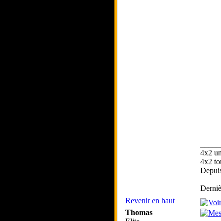
_____
4x2 un
4x2 to
Depui
Derniè
Revenir en haut
Thomas