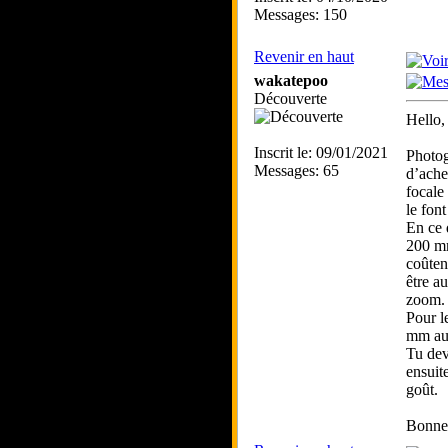
Messages: 150
Revenir en haut
wakatepoo
Découverte
Hello,
Inscrit le: 09/01/2021
Photog
Messages: 65
d’ache
focale
le fon
En ce q
200 mm
coûten
être a
zoom.
Pour l
mm aux
Tu dev
ensuite
goût.
Bonne