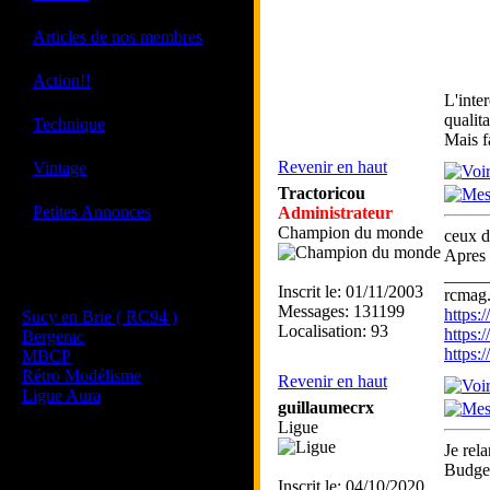
·
Articles de nos membres
·
Action!!
L'inter
qualita
·
Technique
Mais f
·
Revenir en haut
Vintage
Tractoricou
·
Petites Annonces
Administrateur
Champion du monde
ceux d
Apres 
_____
Les sites de nos membres
Inscrit le: 01/11/2003
rcmag.
et de nos clubs partenaires
Messages: 131199
https
Sucy en Brie ( RC94 )
Localisation: 93
https:
Bergerac
https
MBCP
Rétro Modélisme
Revenir en haut
Ligue Aura
guillaumecrx
Ligue
Je rel
Budge
Inscrit le: 04/10/2020