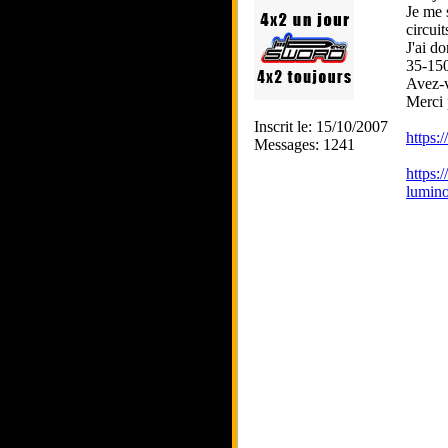
Je me 
circuit
J'ai d
35-15
Avez-v
Merci 
Inscrit le: 15/10/2007
https:
Messages: 1241
https:
lumino