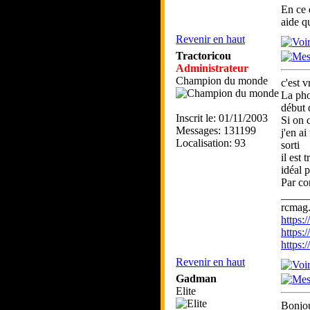
En ce 
aide q
Revenir en haut
Tractoricou
Administrateur
Champion du monde
c'est 
La phot
début 
Inscrit le: 01/11/2003
Si on 
Messages: 131199
j'en a
Localisation: 93
sorti
il est
idéal 
Par co
_____
rcmag.
https
https:
https
Revenir en haut
Gadman
Elite
Bonjou