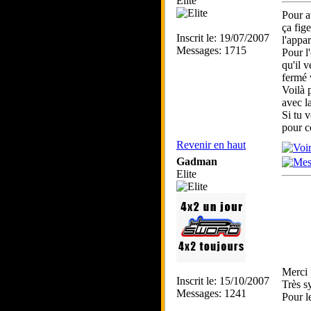
Elite
Pour a
ça fig
Inscrit le: 19/07/2007
l'appa
Messages: 1715
Pour l
qu'il 
fermé 
Voilà 
avec la
Si tu 
pour co
Revenir en haut
Gadman
Elite
Merci 
Inscrit le: 15/10/2007
Très s
Messages: 1241
Pour l
_____