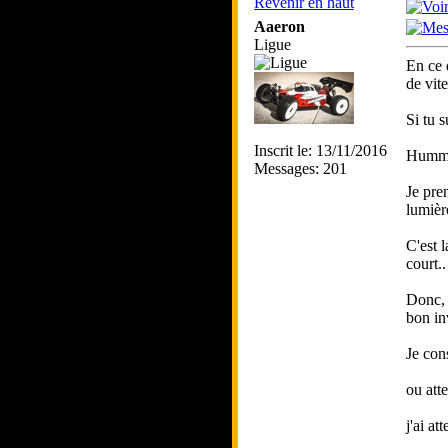
Revenir en haut
Aaeron
Ligue
En ce 
de vite
Si tu s
Inscrit le: 13/11/2016
Hummm,
Messages: 201
Je pre
lumièr
C'est 
court..
Donc, 
bon in
Je con
ou att
j'ai a