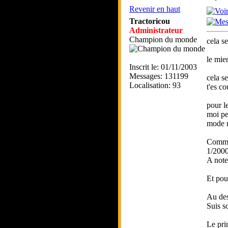
Revenir en haut
Tractoricou
Administrateur
Champion du monde
cela s
le mie
Inscrit le: 01/11/2003
Messages: 131199
cela s
Localisation: 93
t'es co
pour l
moi per
mode n
Comme
1/2000
A note
Et pou
Au des
Suis s
Le pri