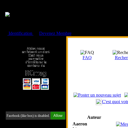
Cookies management panel
Identification
ou
Devenez Membre
Faire un don à l'Asso. RCmag
FAQ
Recher
C'est quoi vot
Retrouvez-nous sur Facebook
Allow
Facebook (like box) is disabled.
Auteur
Aaeron