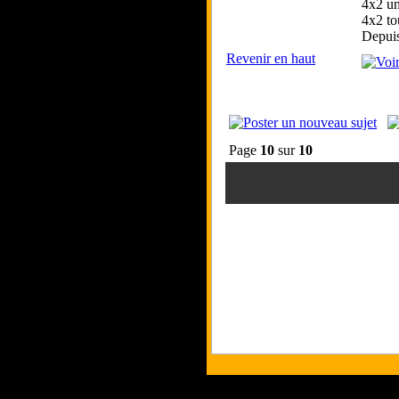
4x2 un
4x2 to
Depui
Revenir en haut
Page
10
sur
10
Tous les logos et 
Les commentaires et 