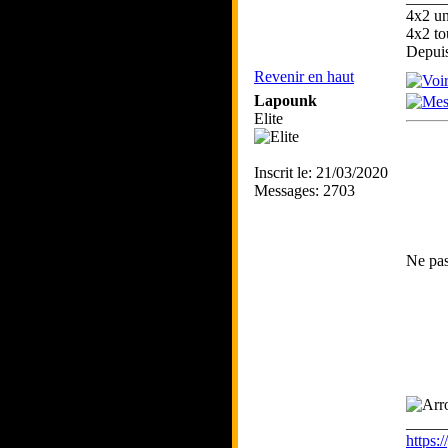
4x2 un
4x2 to
Depui
Revenir en haut
Lapounk
Elite
Inscrit le: 21/03/2020
Messages: 2703
Ne pas
_____
https