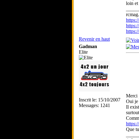
loin et
_____
rcmag.
https
https:
https
Revenir en haut
Gadman
Elite
Merci 
Inscrit le: 15/10/2007
Oui je
Messages: 1241
Il exi
surtou
Comme 
https:
Que tu
_____