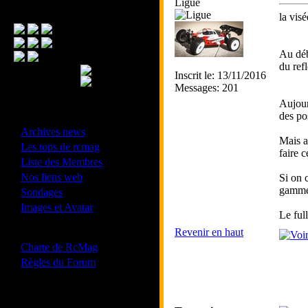
Ligue
Menu Principal
la visé
Au déb
du refl
Inscrit le: 13/11/2016
Messages: 201
Aujour
des pos
- Divers -
·
Archives news
Mais a
·
Les tops de rcmag
faire 
·
Liste des Membres
·
Nos liens web
Si on 
·
gamme
Sondages
·
Images et Avatar
Le ful
Revenir en haut
- Bonne conduite -
·
Charte de RcMag
·
Règles du Forum
Les forums de vos Ligues