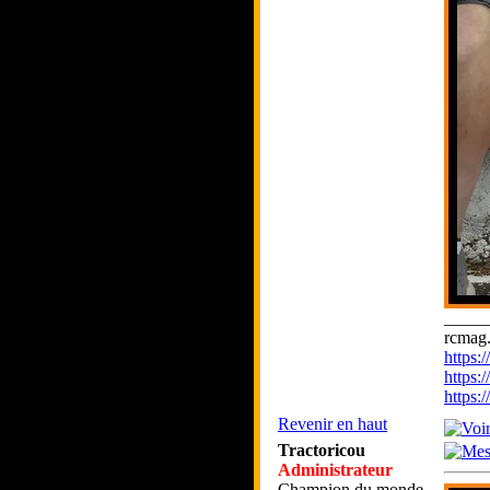
_____
rcmag.
https
https:
https
Revenir en haut
Tractoricou
Administrateur
Champion du monde