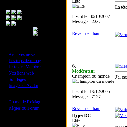
Elite
Menu Principal
La tète
Inscrit le: 30/10/2007
Messages: 2237
Revenir en haut
- Divers -
·
Archives news
·
Les tops de rcmag
·
fg
Liste des Membres
Modérateur
·
Nos liens web
Champion du monde
J'ai pa
·
Sondages
·
Images et Avatar
Inscrit le: 19/12/2005
- Bonne conduite -
Messages: 7127
·
Charte de RcMag
·
Règles du Forum
Revenir en haut
HyperRC
Elite
Les forums de vos Ligues
je com