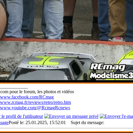
____________
com pour le forum, les photos et vidéos
://www.facebook.com/RCmag
//www.rcmag.fr/reviews/retro/retro.htm
://www.youtube.com/@RcmagRcnews
Posté le: 25.01.2025, 15:52:01
Sujet du message: