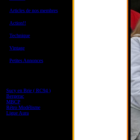
·
Articles de nos membres
·
Action!!
·
Technique
·
Vintage
·
Petites Annonces
Les sites de nos membres
et de nos clubs partenaires
Sucy en Brie ( RC94 )
Bergerac
MBCP
Rétro Modélisme
Ligue Aura