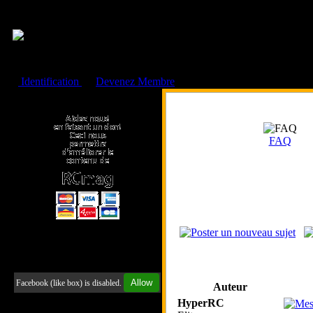
Cookies management panel
Identification
ou
Devenez Membre
Faire un don à l'Asso. RCmag
FAQ
Retrouvez-nous sur Facebook
Allow
Facebook (like box) is disabled.
Auteur
HyperRC