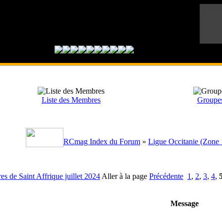
Liste des Membres
Groupes 
RCmag Index du Forum
»
Ligue Occitanie (Zone 
es de Saint Affrique juillet 2024
Aller à la page
Précédente
1
,
2
,
3
,
4
,
Message