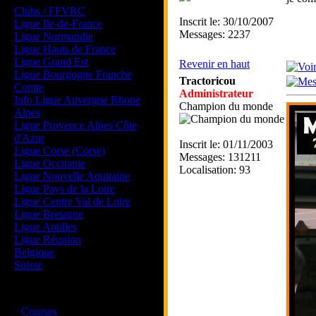
Clubs / FFVRC
Inscrit le: 30/10/2007
Ligue Ile-de-France
Messages: 2237
Ligue Normandie
Ligue Hauts de France
Ligue Grand Est
Revenir en haut
Ligue Bourgogne Franche
Tractoricou
Comte
Administrateur
Info Ligue Auvergne Rhone
Champion du monde
Alpes
Ligue Provence Alpes Côte
d'Azur
Inscrit le: 01/11/2003
Ligue Corse (Corse)
Messages: 131211
Ligue Occitanie
Localisation: 93
Ligue Nouvelle Aquitaine
Ligue Pays de la Loire
Ligue Centre Val de Loire
Ligue Bretagne
Ligue Antilles
Ligue Réunion
Belgique
Suisse
Magazine
·
Courses