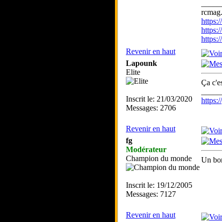
_____
rcmag.
https
https:
https
Revenir en haut
Lapounk
Elite
Ça c'e
_____
Inscrit le: 21/03/2020
https
Messages: 2706
Revenir en haut
fg
Modérateur
Champion du monde
Un bon
Inscrit le: 19/12/2005
Messages: 7127
Revenir en haut