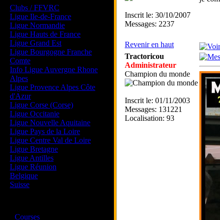
Clubs / FFVRC
Inscrit le: 30/10/2007
Ligue Ile-de-France
Messages: 2237
Ligue Normandie
Ligue Hauts de France
Ligue Grand Est
Revenir en haut
Ligue Bourgogne Franche
Tractoricou
Comte
Administrateur
Info Ligue Auvergne Rhone
Champion du monde
Alpes
Ligue Provence Alpes Côte
d'Azur
Inscrit le: 01/11/2003
Ligue Corse (Corse)
Messages: 131221
Ligue Occitanie
Localisation: 93
Ligue Nouvelle Aquitaine
Ligue Pays de la Loire
Ligue Centre Val de Loire
Ligue Bretagne
Ligue Antilles
Ligue Réunion
Belgique
Suisse
Magazine
·
Courses