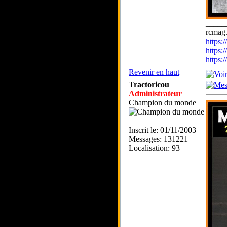
_____
rcmag.
https
https:
https
Revenir en haut
Tractoricou
Administrateur
Champion du monde
Inscrit le: 01/11/2003
Messages: 131221
Localisation: 93