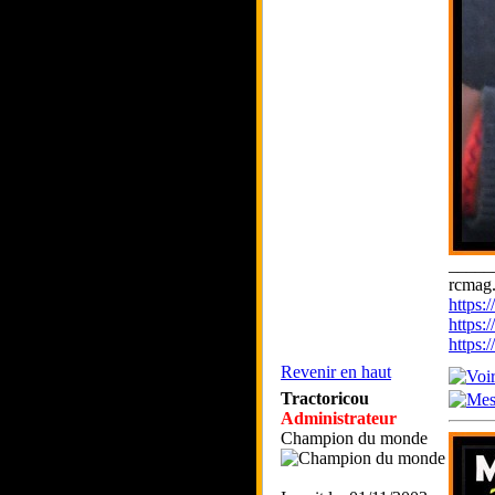
_____
rcmag.
https
https:
https
Revenir en haut
Tractoricou
Administrateur
Champion du monde