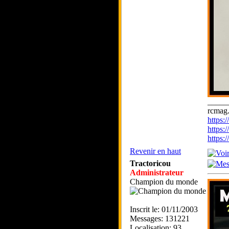
_____
rcmag.
https
https:
https
Revenir en haut
Tractoricou
Administrateur
Champion du monde
Inscrit le: 01/11/2003
Messages: 131221
Localisation: 93