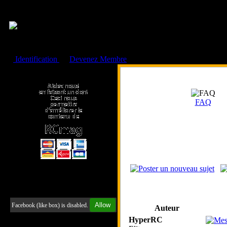
Cookies management panel
Identification
ou
Devenez Membre
Faire un don à l'Asso. RCmag
FAQ
Retrouvez-nous sur Facebook
Allow
Facebook (like box) is disabled.
Auteur
HyperRC