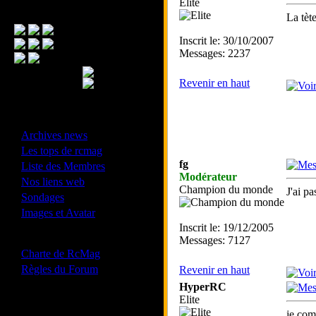
Elite
Menu Principal
La tète
Inscrit le: 30/10/2007
Messages: 2237
Revenir en haut
- Divers -
·
Archives news
·
Les tops de rcmag
·
fg
Liste des Membres
Modérateur
·
Nos liens web
Champion du monde
J'ai pa
·
Sondages
·
Images et Avatar
Inscrit le: 19/12/2005
- Bonne conduite -
Messages: 7127
·
Charte de RcMag
·
Règles du Forum
Revenir en haut
HyperRC
Elite
Les forums de vos Ligues
je com