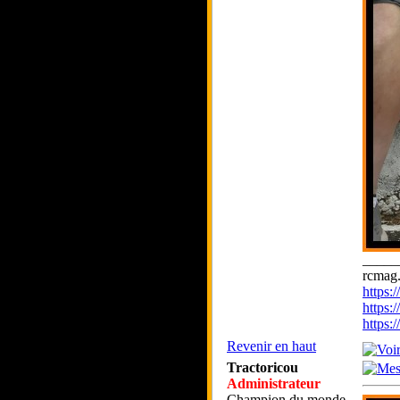
_____
rcmag.
https
https:
https
Revenir en haut
Tractoricou
Administrateur
Champion du monde