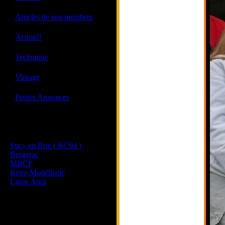
·
Articles de nos membres
·
Action!!
·
Technique
·
Vintage
·
Petites Annonces
Les sites de nos membres
et de nos clubs partenaires
Sucy en Brie ( RC94 )
Bergerac
MBCP
Rétro Modélisme
Ligue Aura