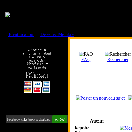
Cookies management panel
Identification
ou
Devenez Membre
Faire un don à l'Asso. RCmag
FAQ
Rechercher
Retrouvez-nous sur Facebook
Allow
Facebook (like box) is disabled.
Auteur
kepohe