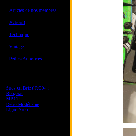
·
Articles de nos membres
·
Action!!
·
Technique
·
Vintage
·
Petites Annonces
Les sites de nos membres
et de nos clubs partenaires
Sucy en Brie ( RC94 )
Bergerac
MBCP
Rétro Modélisme
Ligue Aura