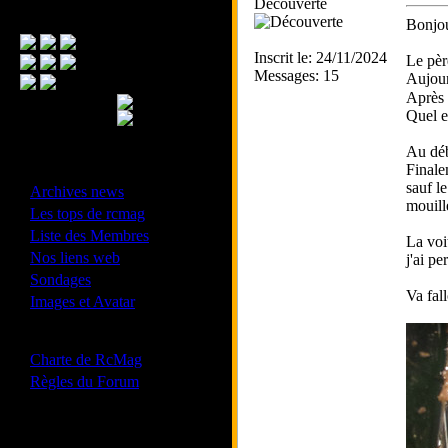
Découverte
Menu Principal
Bonjou
Inscrit le: 24/11/2024
Le pèr
Messages: 15
Aujour
Après 
Quel e
Au déb
Finalem
- Divers -
sauf l
·
Archives news
mouill
·
Les tops de rcmag
·
Liste des Membres
La voit
·
Nos liens web
j'ai pe
·
Sondages
Va fal
·
Images et Avatar
- Bonne conduite -
·
Charte de RcMag
·
Règles du Forum
Les forums de vos Ligues