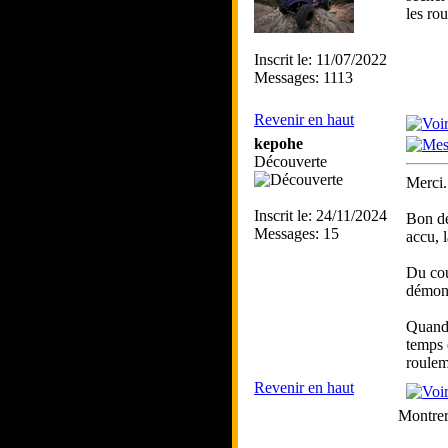
les ro
Inscrit le: 11/07/2022
Messages: 1113
Revenir en haut
kepohe
Découverte
Merci.
Inscrit le: 24/11/2024
Bon de
Messages: 15
accu, 
Du cou
démont
Quand 
temps 
roulem
Revenir en haut
Montrer