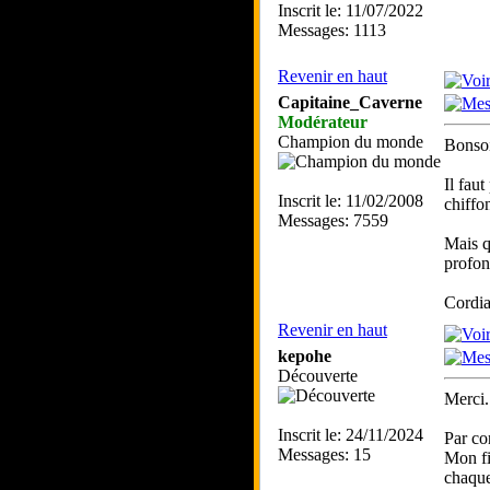
Inscrit le: 11/07/2022
Messages: 1113
Revenir en haut
Capitaine_Caverne
Modérateur
Champion du monde
Bonsoi
Il fau
Inscrit le: 11/02/2008
chiffon
Messages: 7559
Mais q
profon
Cordia
Revenir en haut
kepohe
Découverte
Merci.
Inscrit le: 24/11/2024
Par co
Messages: 15
Mon fi
chaque