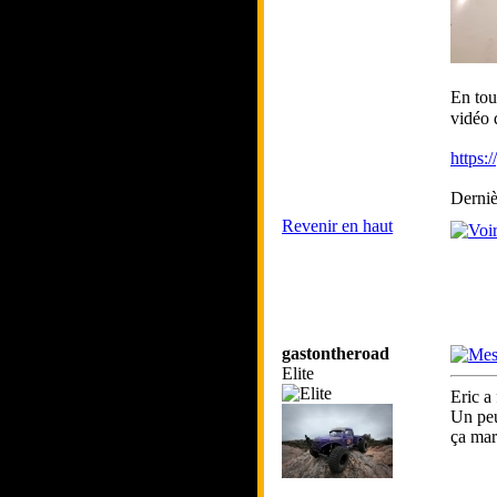
En tou
vidéo 
https:
Derniè
Revenir en haut
gastontheroad
Elite
Eric a
Un peu
ça mar