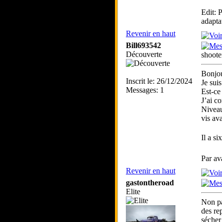
Edit: 
adapta
Revenir en haut
Bill693542
Découverte
shoote
Bonjou
Inscrit le: 26/12/2024
Je sui
Messages: 1
Est-ce
J’ai c
Niveau
vis av
Il a s
Par av
Revenir en haut
gastontheroad
Elite
Non pa
des re
sécher