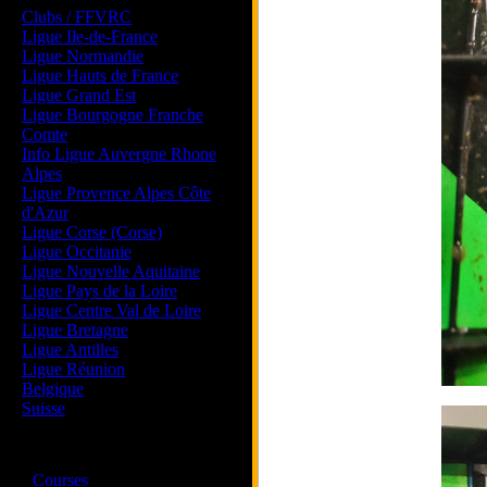
Clubs / FFVRC
Ligue Ile-de-France
Ligue Normandie
Ligue Hauts de France
Ligue Grand Est
Ligue Bourgogne Franche
Comte
Info Ligue Auvergne Rhone
Alpes
Ligue Provence Alpes Côte
d'Azur
Ligue Corse (Corse)
Ligue Occitanie
Ligue Nouvelle Aquitaine
Ligue Pays de la Loire
Ligue Centre Val de Loire
Ligue Bretagne
Ligue Antilles
Ligue Réunion
Belgique
Suisse
Magazine
·
Courses