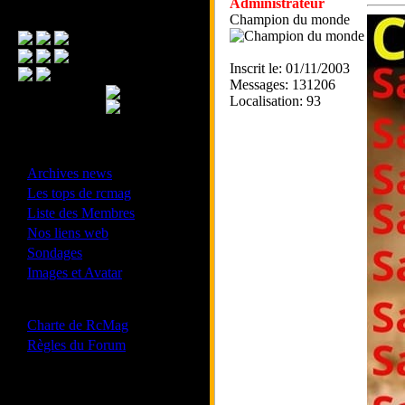
Administrateur
Menu Principal
Champion du monde
Inscrit le: 01/11/2003
Messages: 131206
Localisation: 93
- Divers -
·
Archives news
·
Les tops de rcmag
·
Liste des Membres
·
Nos liens web
·
Sondages
·
Images et Avatar
- Bonne conduite -
·
Charte de RcMag
·
Règles du Forum
Les forums de vos Ligues