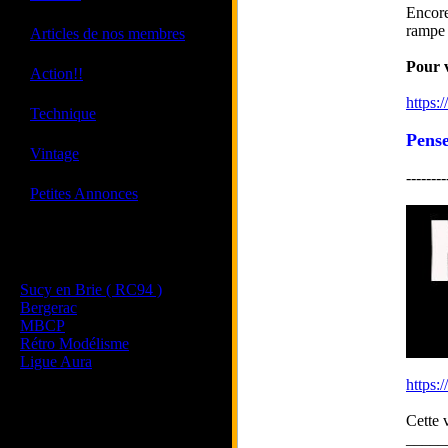
Encore
·
rampe q
Articles de nos membres
Pour v
·
Action!!
https:
·
Technique
Pense
·
Vintage
--------
·
Petites Annonces
Les sites de nos membres
et de nos clubs partenaires
Sucy en Brie ( RC94 )
Bergerac
MBCP
Rétro Modélisme
Ligue Aura
https:
Cette 
_____