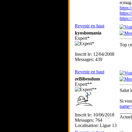
rcmag.
https
https:
https
Revenir en haut
kyoshomania
Expert*
Top ce
Inscrit le: 12/04/2008
Messages: 439
Revenir en haut
zeBibendum
Expert**
Salut 
Si vou
name=
_____
Inscrit le: 10/06/2018
Actue
Messages: 764
Localisation: Ligue 13