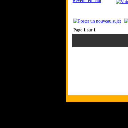
Revenir en haut
Page
1
sur
1
Tous 
Les com