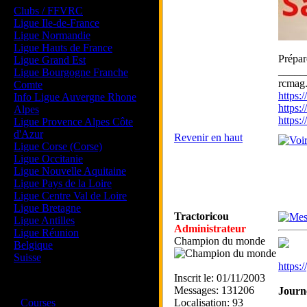
Clubs / FFVRC
Ligue Ile-de-France
Ligue Normandie
Ligue Hauts de France
Prépar
Ligue Grand Est
_____
Ligue Bourgogne Franche
rcmag.
Comte
https
Info Ligue Auvergne Rhone
https:
Alpes
https
Ligue Provence Alpes Côte
d'Azur
Revenir en haut
Ligue Corse (Corse)
Ligue Occitanie
Ligue Nouvelle Aquitaine
Ligue Pays de la Loire
Ligue Centre Val de Loire
Ligue Bretagne
Tractoricou
Ligue Antilles
Administrateur
Ligue Réunion
Champion du monde
Belgique
Suisse
https
Inscrit le: 01/11/2003
Magazine
Messages: 131206
Journ
·
Courses
Localisation: 93