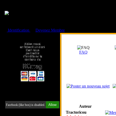
Cookies management panel
Identification
ou
Devenez Membre
Faire un don à l'Asso. RCmag
FAQ
Retrouvez-nous sur Facebook
Allow
Facebook (like box) is disabled.
Auteur
Tractoricou