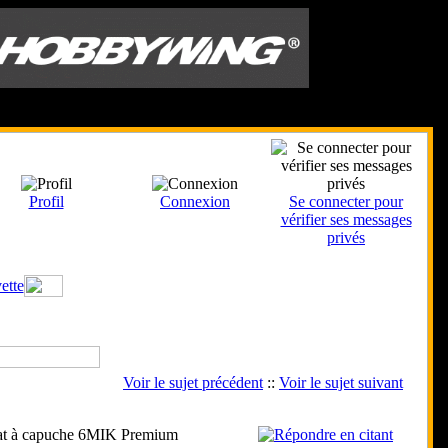
Le 9 Août 2026
Profil
Connexion
Se connecter pour
vérifier ses messages
privés
ette
Voir le sujet précédent
::
Voir le sujet suivant
t à capuche 6MIK Premium