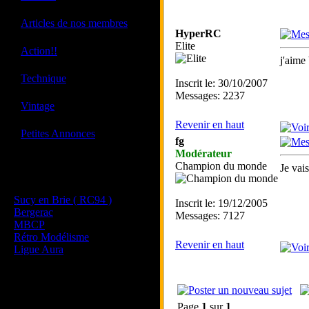
·
Articles de nos membres
HyperRC
Elite
·
Action!!
j'aime 
·
Technique
Inscrit le: 30/10/2007
Messages: 2237
·
Vintage
Revenir en haut
·
Petites Annonces
fg
Modérateur
Champion du monde
Je vais
Les sites de nos membres
et de nos clubs partenaires
Sucy en Brie ( RC94 )
Inscrit le: 19/12/2005
Bergerac
Messages: 7127
MBCP
Rétro Modélisme
Revenir en haut
Ligue Aura
Page
1
sur
1