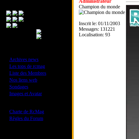
Administrateur
Menu Principal
Champion du monde
Inscrit le: 01/11/2003
Messages: 131221
Localisation: 93
- Divers -
·
Archives news
·
Les tops de rcmag
·
Liste des Membres
·
Nos liens web
·
Sondages
·
Images et Avatar
- Bonne conduite -
·
Charte de RcMag
·
Règles du Forum
Les forums de vos Ligues