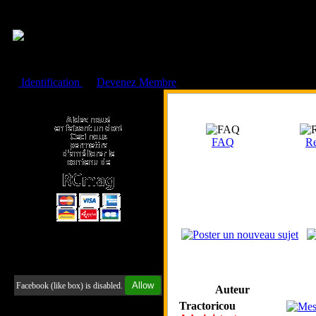
Cookies management panel
Identification
ou
Devenez Membre
Faire un don à l'Asso. RCmag
FAQ
Re
Retrouvez-nous sur Facebook
Allow
Facebook (like box) is disabled.
Auteur
Tractoricou