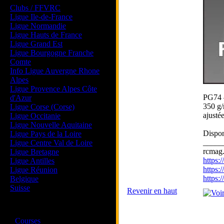
Clubs / FFVRC
Ligue Ile-de-France
Ligue Normandie
Ligue Hauts de France
Ligue Grand Est
Ligue Bourgogne Franche
Comte
Info Ligue Auvergne Rhone
Alpes
Ligue Provence Alpes Côte
PG74 
d'Azur
350 g/
Ligue Corse (Corse)
ajusté
Ligue Occitanie
Ligue Nouvelle Aquitaine
Dispon
Ligue Pays de la Loire
_____
Ligue Centre Val de Loire
rcmag.
Ligue Bretagne
https
Ligue Antilles
https:
Ligue Réunion
https
Belgique
Suisse
Revenir en haut
Magazine
·
Courses