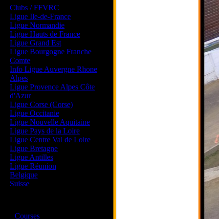
Clubs / FFVRC
Ligue Ile-de-France
Ligue Normandie
Ligue Hauts de France
Ligue Grand Est
Ligue Bourgogne Franche
Comte
Info Ligue Auvergne Rhone
Alpes
Ligue Provence Alpes Côte
d'Azur
Ligue Corse (Corse)
Ligue Occitanie
Ligue Nouvelle Aquitaine
Ligue Pays de la Loire
Ligue Centre Val de Loire
Ligue Bretagne
Ligue Antilles
Ligue Réunion
Belgique
Suisse
Magazine
·
Courses