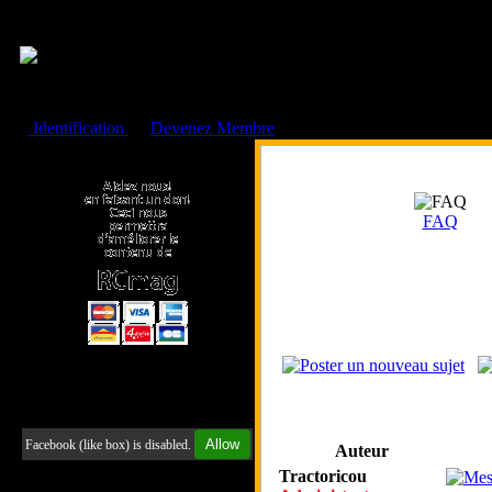
Cookies management panel
Identification
ou
Devenez Membre
Faire un don à l'Asso. RCmag
FAQ
Retrouvez-nous sur Facebook
Allow
Facebook (like box) is disabled.
Auteur
Tractoricou