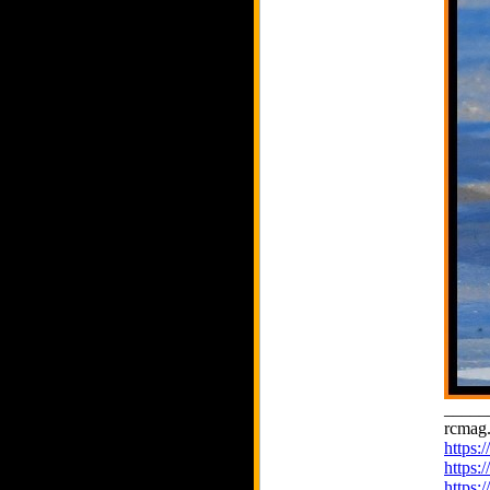
_____
rcmag.
https
https:
https