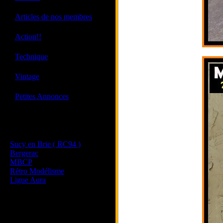
·
Articles de nos membres
·
Action!!
·
Technique
·
Vintage
·
Petites Annonces
Les sites de nos membres
et de nos clubs partenaires
Sucy en Brie ( RC94 )
Bergerac
MBCP
Rétro Modélisme
Ligue Aura