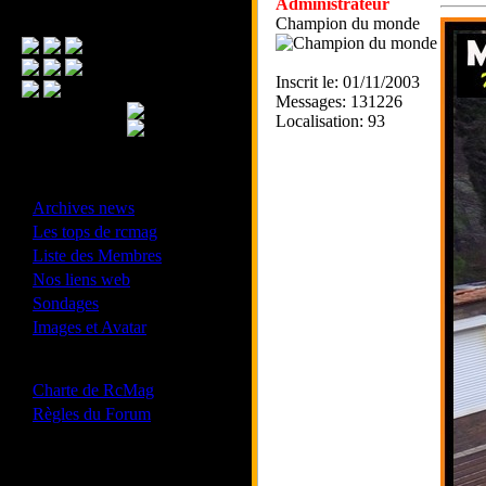
Administrateur
Menu Principal
Champion du monde
Inscrit le: 01/11/2003
Messages: 131226
Localisation: 93
- Divers -
·
Archives news
·
Les tops de rcmag
·
Liste des Membres
·
Nos liens web
·
Sondages
·
Images et Avatar
- Bonne conduite -
·
Charte de RcMag
·
Règles du Forum
Les forums de vos Ligues