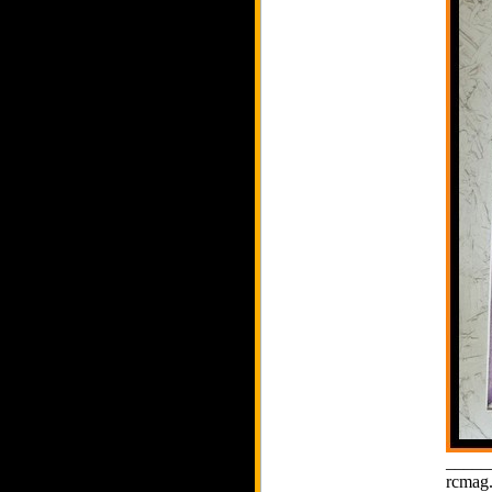
_____
rcmag.