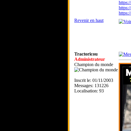
https
https:
https
Revenir en haut
Tractoricou
Administrateur
Champion du monde
Inscrit le: 01/11/2003
Messages: 131226
Localisation: 93