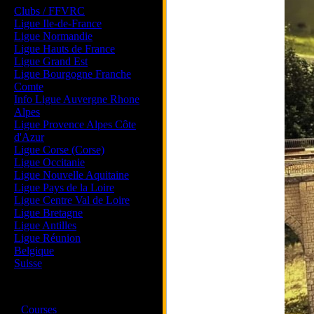
Clubs / FFVRC
Ligue Ile-de-France
Ligue Normandie
Ligue Hauts de France
Ligue Grand Est
Ligue Bourgogne Franche
Comte
Info Ligue Auvergne Rhone
Alpes
Ligue Provence Alpes Côte
d'Azur
Ligue Corse (Corse)
Ligue Occitanie
Ligue Nouvelle Aquitaine
Ligue Pays de la Loire
Ligue Centre Val de Loire
Ligue Bretagne
Ligue Antilles
Ligue Réunion
Belgique
Suisse
Magazine
·
Courses