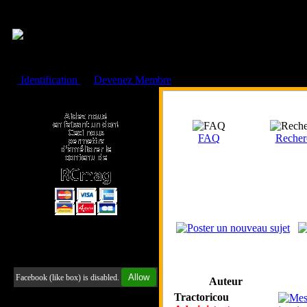
Cookies management panel
Identification
ou
Devenez Membre
Faire un don à l'Asso. RCmag
FAQ
Recher
Retrouvez-nous sur Facebook
Allow
Facebook (like box) is disabled.
Auteur
Tractoricou