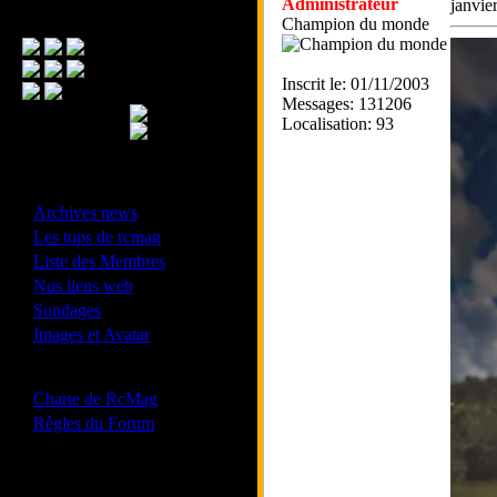
Administrateur
janvie
Menu Principal
Champion du monde
Inscrit le: 01/11/2003
Messages: 131206
Localisation: 93
- Divers -
·
Archives news
·
Les tops de rcmag
·
Liste des Membres
·
Nos liens web
·
Sondages
·
Images et Avatar
- Bonne conduite -
·
Charte de RcMag
·
Règles du Forum
Les forums de vos Ligues