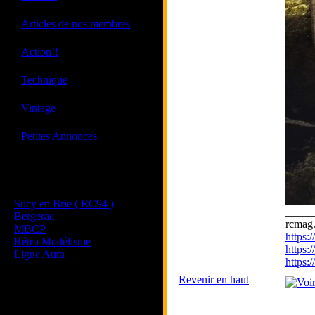
·
Articles de nos membres
·
Action!!
·
Technique
·
Vintage
·
Petites Annonces
Les sites de nos membres
et de nos clubs partenaires
Sucy en Brie ( RC94 )
_____
Bergerac
rcmag.
MBCP
https
Rétro Modélisme
https:
Ligue Aura
https
Revenir en haut