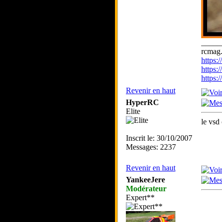
_____
rcmag.
https
https:
https
Revenir en haut
HyperRC
Elite
le vsd 
Inscrit le: 30/10/2007
Messages: 2237
Revenir en haut
YankeeJere
Modérateur
Expert**