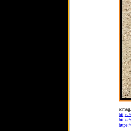
_____
rcmag.
https
https:
https