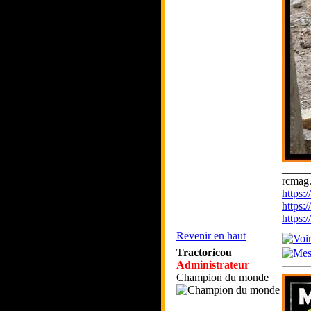
_____
rcmag.
https
https:
https
Revenir en haut
Tractoricou
Administrateur
Champion du monde