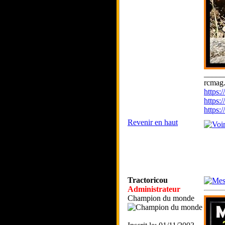
_____
rcmag.
https
https:
https
Revenir en haut
Tractoricou
Administrateur
Champion du monde