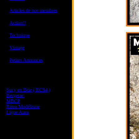
·
Articles de nos membres
·
Action!!
·
Technique
·
Vintage
·
Petites Annonces
Les sites de nos membres
et de nos clubs partenaires
Sucy en Brie ( RC94 )
Bergerac
MBCP
Rétro Modélisme
Ligue Aura