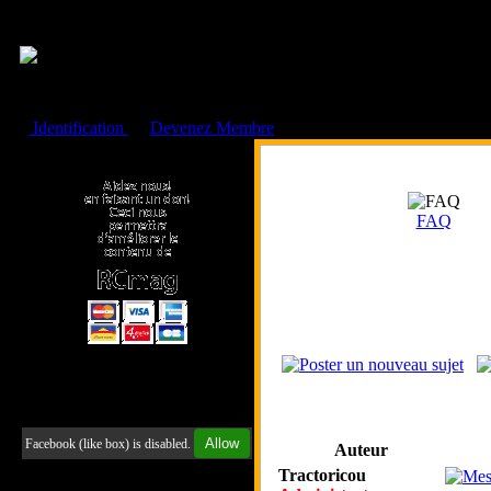
Cookies management panel
Identification
ou
Devenez Membre
Faire un don à l'Asso. RCmag
FAQ
Retrouvez-nous sur Facebook
Allow
Facebook (like box) is disabled.
Auteur
Tractoricou