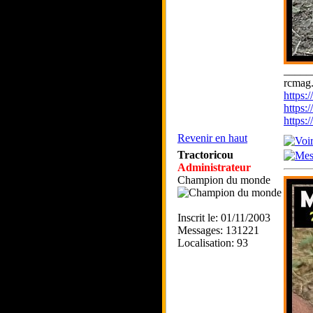
_____
rcmag.
https
https:
https
Revenir en haut
Tractoricou
Administrateur
Champion du monde
Inscrit le: 01/11/2003
Messages: 131221
Localisation: 93