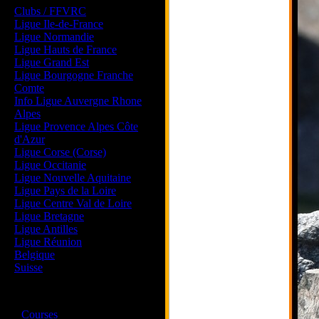
Clubs / FFVRC
Ligue Ile-de-France
Ligue Normandie
Ligue Hauts de France
Ligue Grand Est
Ligue Bourgogne Franche
Comte
Info Ligue Auvergne Rhone
Alpes
Ligue Provence Alpes Côte
d'Azur
Ligue Corse (Corse)
Ligue Occitanie
Ligue Nouvelle Aquitaine
Ligue Pays de la Loire
Ligue Centre Val de Loire
Ligue Bretagne
Ligue Antilles
Ligue Réunion
Belgique
Suisse
Magazine
·
Courses