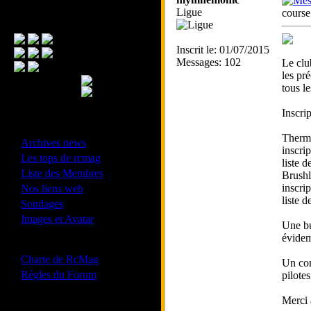
Ligue
cours
Menu Principal
Inscrit le: 01/07/2015
Messages: 102
Le clu
les pr
tous l
Inscrip
- Divers -
Thermi
·
Archives news
inscrip
·
Les tops de rcmag
liste d
·
Liste des Membres
Brushl
·
inscrip
Nos liens web
liste d
·
Sondages
·
Images et Avatar
Une bu
évidem
- Bonne conduite -
·
Charte de RcMag
Un com
·
Règles du Forum
pilote
Merci 