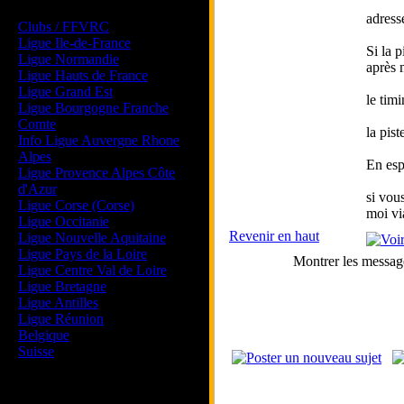
Les forums de vos Ligues
adresse
Clubs / FFVRC
Ligue Ile-de-France
Si la p
Ligue Normandie
après 
Ligue Hauts de France
Ligue Grand Est
le tim
Ligue Bourgogne Franche
Comte
la pis
Info Ligue Auvergne Rhone
Alpes
En esp
Ligue Provence Alpes Côte
d'Azur
si vou
Ligue Corse (Corse)
moi vi
Ligue Occitanie
Revenir en haut
Ligue Nouvelle Aquitaine
Ligue Pays de la Loire
Montrer les messag
Ligue Centre Val de Loire
Ligue Bretagne
Ligue Antilles
Ligue Réunion
Belgique
Suisse
Magazine