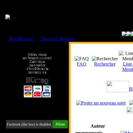
Cookies management panel
Identification
ou
Devenez Membre
Faire un don à l'Asso. RCmag
FAQ
Rechercher
Liste
Memb
R
Retrouvez-nous sur Facebook
Allow
Facebook (like box) is disabled.
Auteur
mymnemonic