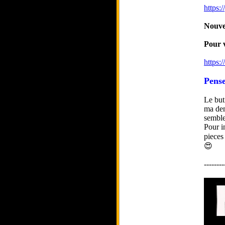
https
Nouvea
Pour v
https:
Pense
Le but
ma dem
semble
Pour i
pieces
😍
--------