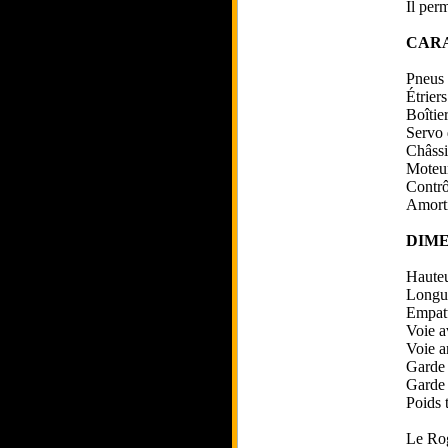
Il perm
CAR
Pneus 
Étriers
Boîtier
Servo
Châssi
Moteur
Contr
Amorti
DIME
Haute
Longu
Empat
Voie a
Voie a
Garde 
Garde 
Poids 
Le Ro