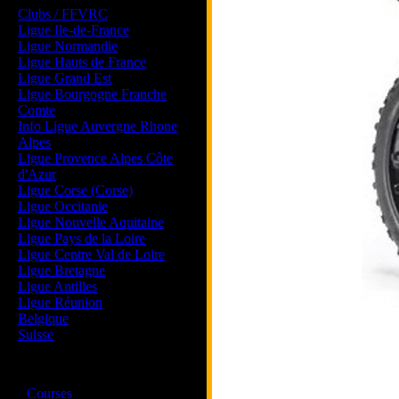
Clubs / FFVRC
Ligue Ile-de-France
Ligue Normandie
Ligue Hauts de France
Ligue Grand Est
Ligue Bourgogne Franche
Comte
Info Ligue Auvergne Rhone
Alpes
Ligue Provence Alpes Côte
d'Azur
Ligue Corse (Corse)
Ligue Occitanie
Ligue Nouvelle Aquitaine
Ligue Pays de la Loire
Ligue Centre Val de Loire
Ligue Bretagne
Ligue Antilles
Ligue Réunion
Belgique
Suisse
Magazine
·
Courses