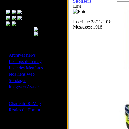
Sponsors
Menu Principal
Elite
Inscrit le: 28/11/2018
Messages: 1916
- Divers -
·
Archives news
·
Les tops de rcmag
·
Liste des Membres
·
Nos liens web
·
Sondages
·
Images et Avatar
- Bonne conduite -
·
Charte de RcMag
·
Règles du Forum
Les forums de vos Ligues