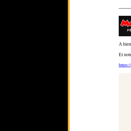
--------
A bien
Et not
https: