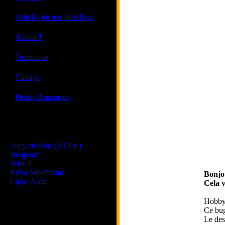
·
Articles de nos membres
·
Action!!
·
Technique
·
Vintage
·
Petites Annonces
Les sites de nos membres
et de nos clubs partenaires
Sucy en Brie ( RC94 )
Bergerac
MBCP
Rétro Modélisme
Bonjo
Ligue Aura
Cela v
Hobbyt
Ce bug
Le des