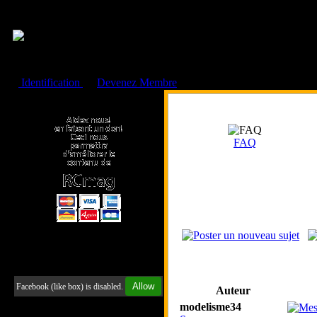
Cookies management panel
Identification
ou
Devenez Membre
Faire un don à l'Asso. RCmag
FAQ
Retrouvez-nous sur Facebook
Allow
Facebook (like box) is disabled.
Auteur
modelisme34