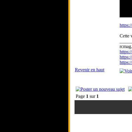
https:
Cette 
_____
rcmag.
https
https:
https
Revenir en haut
Page
1
sur
1