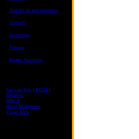
·
Articles de nos membres
·
Action!!
·
Technique
·
Vintage
·
Petites Annonces
Les sites de nos membres
et de nos clubs partenaires
Sucy en Brie ( RC94 )
Bergerac
MBCP
Rétro Modélisme
Ligue Aura