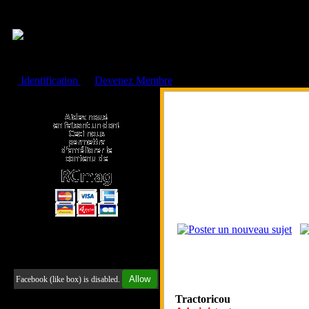
Cookies management panel
Identification
ou
Devenez Membre
Faire un don à l'Asso. RCmag
Retrouvez-nous sur Facebook
Allow
Facebook (like box) is disabled.
Tractoricou