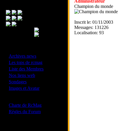
Administrateur
Menu Principal
Champion du monde
Inscrit le: 01/11/2003
Messages: 131226
Localisation: 93
- Divers -
·
Archives news
·
Les tops de rcmag
·
Liste des Membres
·
Nos liens web
·
Sondages
·
Images et Avatar
- Bonne conduite -
·
Charte de RcMag
·
Règles du Forum
Les forums de vos Ligues