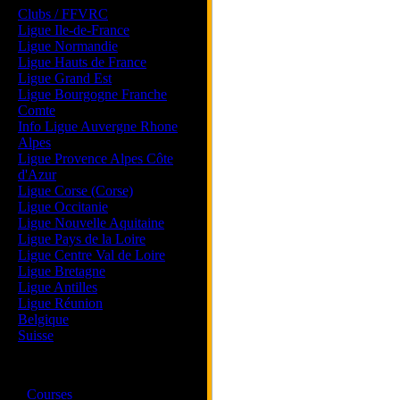
Clubs / FFVRC
Ligue Ile-de-France
Ligue Normandie
Ligue Hauts de France
Ligue Grand Est
Ligue Bourgogne Franche
Comte
Info Ligue Auvergne Rhone
Alpes
Ligue Provence Alpes Côte
d'Azur
Ligue Corse (Corse)
Ligue Occitanie
Ligue Nouvelle Aquitaine
Ligue Pays de la Loire
Ligue Centre Val de Loire
Ligue Bretagne
Ligue Antilles
Ligue Réunion
Belgique
Suisse
Magazine
·
Courses