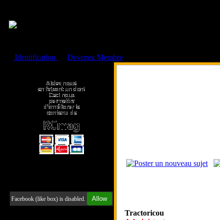
Cookies management panel
Identification
ou
Devenez Membre
Faire un don à l'Asso. RCmag
Retrouvez-nous sur Facebook
Allow
Facebook (like box) is disabled.
Tractoricou