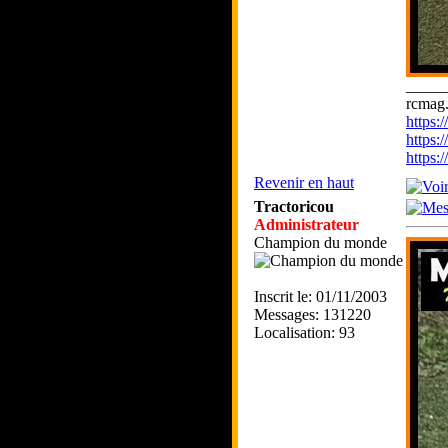
_____
rcmag.
https
https:
https
Revenir en haut
Tractoricou
Administrateur
Champion du monde
Inscrit le: 01/11/2003
Messages: 131220
Localisation: 93