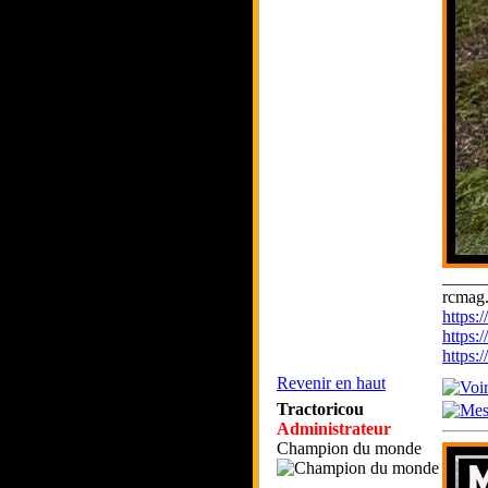
_____
rcmag.
https
https:
https
Revenir en haut
Tractoricou
Administrateur
Champion du monde