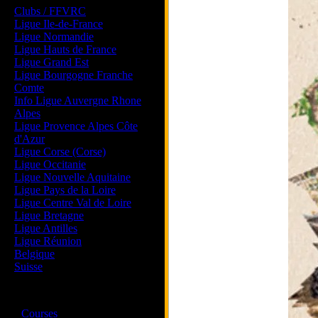
Clubs / FFVRC
Ligue Ile-de-France
Ligue Normandie
Ligue Hauts de France
Ligue Grand Est
Ligue Bourgogne Franche
Comte
Info Ligue Auvergne Rhone
Alpes
Ligue Provence Alpes Côte
d'Azur
Ligue Corse (Corse)
Ligue Occitanie
Ligue Nouvelle Aquitaine
Ligue Pays de la Loire
Ligue Centre Val de Loire
Ligue Bretagne
Ligue Antilles
Ligue Réunion
Belgique
Suisse
Magazine
·
Courses