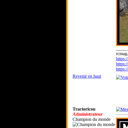
_____
rcmag.
https
https:
https
Revenir en haut
Tractoricou
Administrateur
Champion du monde