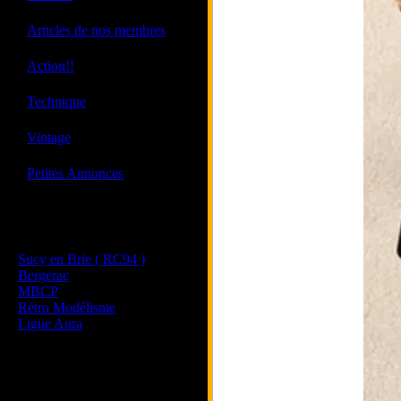
·
Articles de nos membres
·
Action!!
·
Technique
·
Vintage
·
Petites Annonces
Les sites de nos membres
et de nos clubs partenaires
Sucy en Brie ( RC94 )
Bergerac
MBCP
Rétro Modélisme
Ligue Aura