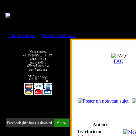
Cookies management panel
Identification
ou
Devenez Membre
Faire un don à l'Asso. RCmag
FAQ
Retrouvez-nous sur Facebook
Allow
Facebook (like box) is disabled.
Auteur
Tractoricou