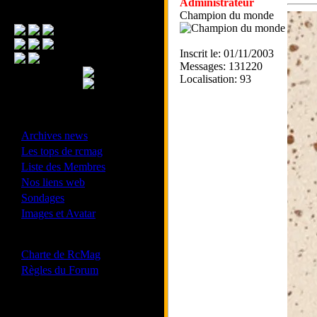
Administrateur
Menu Principal
Champion du monde
Inscrit le: 01/11/2003
Messages: 131220
Localisation: 93
- Divers -
·
Archives news
·
Les tops de rcmag
·
Liste des Membres
·
Nos liens web
·
Sondages
·
Images et Avatar
- Bonne conduite -
·
Charte de RcMag
·
Règles du Forum
Les forums de vos Ligues