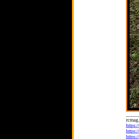
_____
rcmag.
https
https:
https