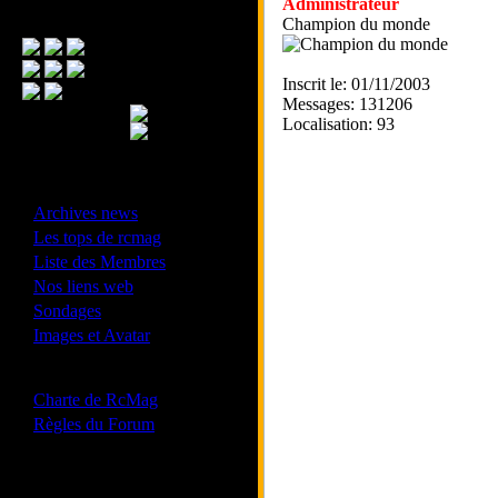
Administrateur
Menu Principal
Champion du monde
Inscrit le: 01/11/2003
Messages: 131206
Localisation: 93
- Divers -
·
Archives news
·
Les tops de rcmag
·
Liste des Membres
·
Nos liens web
·
Sondages
·
Images et Avatar
- Bonne conduite -
·
Charte de RcMag
·
Règles du Forum
Les forums de vos Ligues