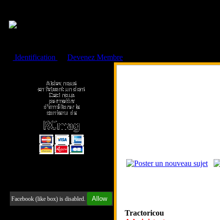
Cookies management panel
Identification
ou
Devenez Membre
Faire un don à l'Asso. RCmag
Retrouvez-nous sur Facebook
Allow
Facebook (like box) is disabled.
Tractoricou