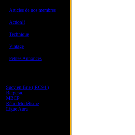
·
Articles de nos membres
·
Action!!
·
Technique
·
Vintage
·
Petites Annonces
Les sites de nos membres
et de nos clubs partenaires
Sucy en Brie ( RC94 )
Bergerac
MBCP
Rétro Modélisme
Ligue Aura