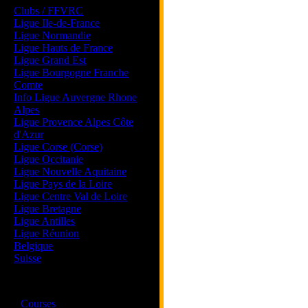
Clubs / FFVRC
Ligue Ile-de-France
Ligue Normandie
Ligue Hauts de France
Ligue Grand Est
Ligue Bourgogne Franche
Comte
Info Ligue Auvergne Rhone
Alpes
Ligue Provence Alpes Côte
d'Azur
Ligue Corse (Corse)
Ligue Occitanie
Ligue Nouvelle Aquitaine
Ligue Pays de la Loire
Ligue Centre Val de Loire
Ligue Bretagne
Ligue Antilles
Ligue Réunion
Belgique
Suisse
Magazine
·
Courses