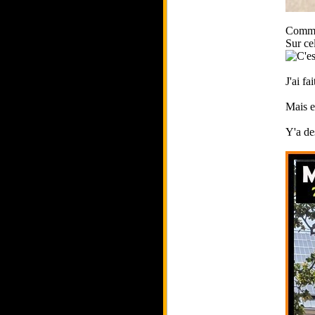
Comme 
Sur ce
J'ai f
Mais e
Y'a des