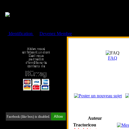
Cookies management panel
Identification
ou
Devenez Membre
Faire un don à l'Asso. RCmag
FAQ
Retrouvez-nous sur Facebook
Allow
Facebook (like box) is disabled.
Auteur
Tractoricou