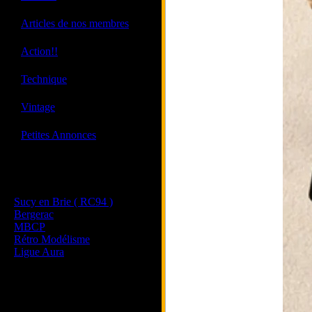
·
Articles de nos membres
·
Action!!
·
Technique
·
Vintage
·
Petites Annonces
Les sites de nos membres
et de nos clubs partenaires
Sucy en Brie ( RC94 )
Bergerac
MBCP
Rétro Modélisme
Ligue Aura