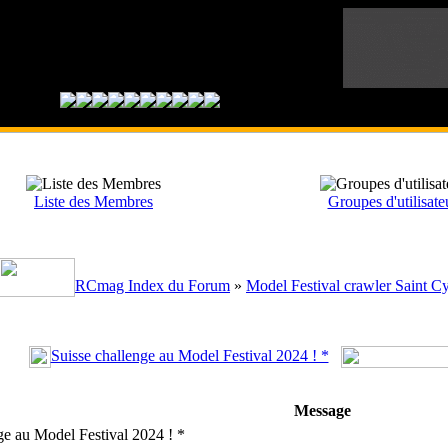
Liste des Membres
Groupes d'utilisate
RCmag Index du Forum
»
Model Festival crawler Saint C
Suisse challenge au Model Festival 2024 ! *
Message
e au Model Festival 2024 ! *