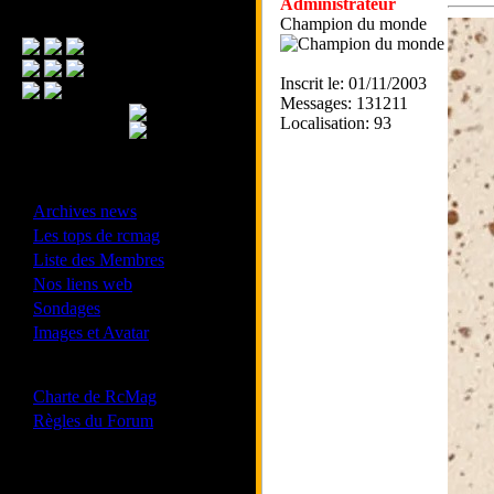
Administrateur
Menu Principal
Champion du monde
Inscrit le: 01/11/2003
Messages: 131211
Localisation: 93
- Divers -
·
Archives news
·
Les tops de rcmag
·
Liste des Membres
·
Nos liens web
·
Sondages
·
Images et Avatar
- Bonne conduite -
·
Charte de RcMag
·
Règles du Forum
Les forums de vos Ligues