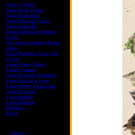
Clubs / FFVRC
Ligue Ile-de-France
Ligue Normandie
Ligue Hauts de France
Ligue Grand Est
Ligue Bourgogne Franche
Comte
Info Ligue Auvergne Rhone
Alpes
Ligue Provence Alpes Côte
d'Azur
Ligue Corse (Corse)
Ligue Occitanie
Ligue Nouvelle Aquitaine
Ligue Pays de la Loire
Ligue Centre Val de Loire
Ligue Bretagne
Ligue Antilles
Ligue Réunion
Belgique
Suisse
Magazine
·
Courses