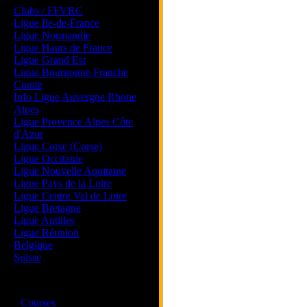
Clubs / FFVRC
Ligue Ile-de-France
Ligue Normandie
Ligue Hauts de France
Ligue Grand Est
Ligue Bourgogne Franche
Comte
Info Ligue Auvergne Rhone
Alpes
Ligue Provence Alpes Côte
d'Azur
Ligue Corse (Corse)
Ligue Occitanie
Ligue Nouvelle Aquitaine
Ligue Pays de la Loire
Ligue Centre Val de Loire
Ligue Bretagne
Ligue Antilles
Ligue Réunion
Belgique
Suisse
Magazine
·
Courses