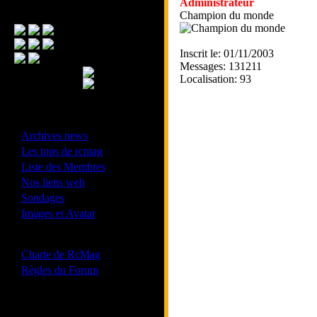
Administrateur
Menu Principal
Champion du monde
Inscrit le: 01/11/2003
Messages: 131211
Localisation: 93
- Divers -
·
Archives news
·
Les tops de rcmag
·
Liste des Membres
·
Nos liens web
·
Sondages
·
Images et Avatar
- Bonne conduite -
·
Charte de RcMag
·
Règles du Forum
Les forums de vos Ligues