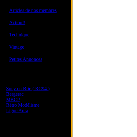
·
Articles de nos membres
·
Action!!
·
Technique
·
Vintage
·
Petites Annonces
Les sites de nos membres
et de nos clubs partenaires
Sucy en Brie ( RC94 )
Bergerac
MBCP
Rétro Modélisme
Ligue Aura