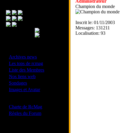
Administrateur
Menu Principal
Champion du monde
Inscrit le: 01/11/2003
Messages: 131211
Localisation: 93
- Divers -
·
Archives news
·
Les tops de rcmag
·
Liste des Membres
·
Nos liens web
·
Sondages
·
Images et Avatar
- Bonne conduite -
·
Charte de RcMag
·
Règles du Forum
Les forums de vos Ligues