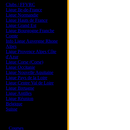
Clubs / FFVRC
Ligue Ile-de-France
Ligue Normandie
Ligue Hauts de France
Ligue Grand Est
Ligue Bourgogne Franche
Comte
Info Ligue Auvergne Rhone
Alpes
Ligue Provence Alpes Côte
d'Azur
Ligue Corse (Corse)
Ligue Occitanie
Ligue Nouvelle Aquitaine
Ligue Pays de la Loire
Ligue Centre Val de Loire
Ligue Bretagne
Ligue Antilles
Ligue Réunion
Belgique
Suisse
Magazine
·
Courses