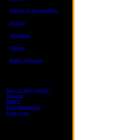
·
Articles de nos membres
·
Action!!
·
Technique
·
Vintage
·
Petites Annonces
Les sites de nos membres
et de nos clubs partenaires
Sucy en Brie ( RC94 )
Bergerac
MBCP
Rétro Modélisme
Ligue Aura