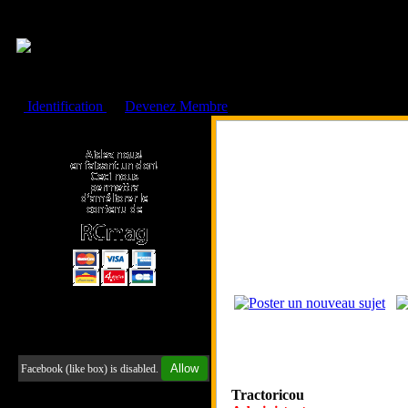
Cookies management panel
Identification
ou
Devenez Membre
Faire un don à l'Asso. RCmag
Retrouvez-nous sur Facebook
Allow
Facebook (like box) is disabled.
Tractoricou