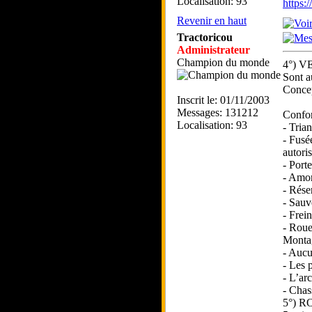
Localisation: 93
https
Revenir en haut
Tractoricou
Administrateur
Champion du monde
4°) V
Sont a
Concep
Inscrit le: 01/11/2003
Messages: 131212
Confor
Localisation: 93
- Tria
- Fusé
autori
- Port
- Amor
- Rése
- Sauv
- Frei
- Roue
Montag
- Aucu
- Les 
- L’ar
- Cha
5°) 