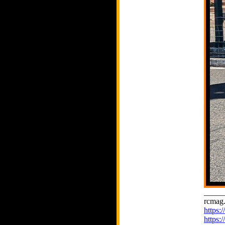
_____
rcmag.
https
https: