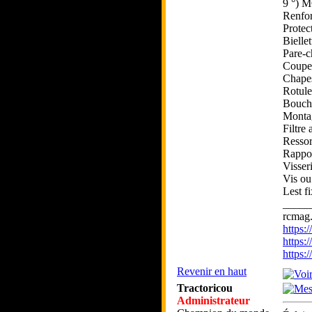
9 °)
Renfo
Protec
Biellet
Pare-c
Coupel
Chapes
Rotul
Boucho
Monta
Filtre
Resso
Rappor
Visser
Vis ou
Lest f
_____
rcmag.
https
https:
https
Revenir en haut
Tractoricou
Administrateur