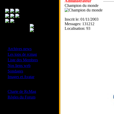
Administrateur
Menu Principal
Champion du monde
Inscrit le: 01/11/2003
Messages: 131212
Localisation: 93
- Divers -
·
Archives news
·
Les tops de rcmag
·
Liste des Membres
·
Nos liens web
·
Sondages
·
Images et Avatar
- Bonne conduite -
·
Charte de RcMag
·
Règles du Forum
Les forums de vos Ligues