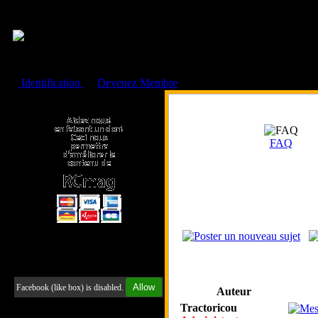
Cookies management panel
Identification
ou
Devenez Membre
Faire un don à l'Asso. RCmag
FAQ
Retrouvez-nous sur Facebook
Allow
Facebook (like box) is disabled.
Auteur
Tractoricou