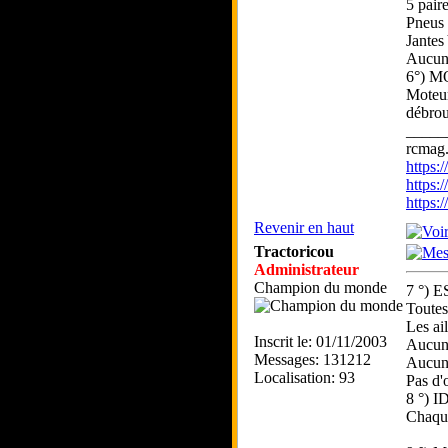
5 pair
Pneus
Jantes
Aucun 
6°) 
Moteu
débrou
_____
rcmag.
https
https:
https
Revenir en haut
Tractoricou
Administrateur
Champion du monde
7 °)
Toutes
Les ai
Inscrit le: 01/11/2003
Aucune
Messages: 131212
Aucun 
Localisation: 93
Pas d'
8 °)
Chaqu