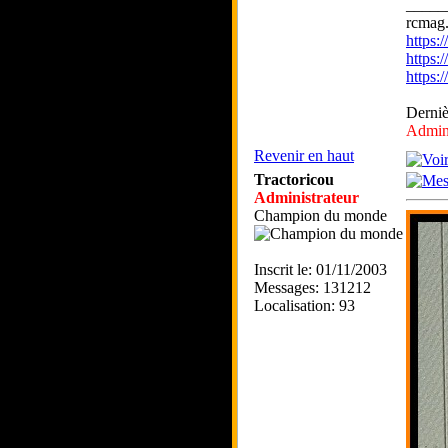
_____
rcmag.
https
https:
https
Derniè
Admini
Revenir en haut
Tractoricou
Administrateur
Champion du monde
Inscrit le: 01/11/2003
Messages: 131212
Localisation: 93