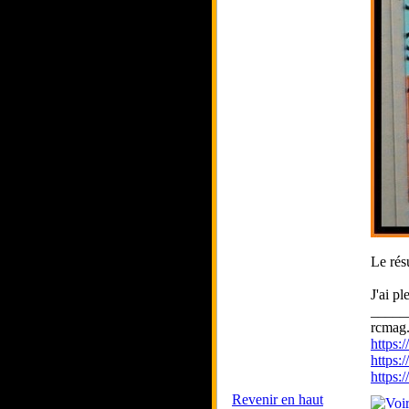
Le résu
J'ai p
_____
rcmag.
https
https:
https
Revenir en haut