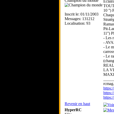
Champion du monde
Éclair
TOUT
10 °)
Inscrit le: 01/11/2003
Chaque
Messages: 131212
Straté
Localisation: 93
Ramass
Pit-La
11°)
- Les
- AV
- Le m
carros
- Le r
(chang
REAL
LA V
MAXI
_____
rcmag.
https
https:
https
Revenir en haut
HyperRC