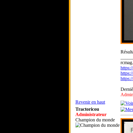
Résult
_____
rcmag.
https
https:
https
Derniè
Admini
Revenir en haut
Tractoricou
Administrateur
Champion du monde