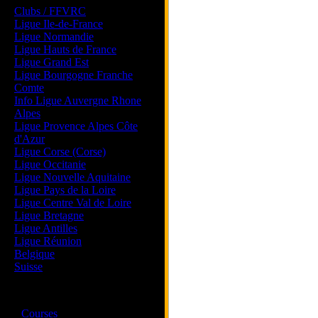
Clubs / FFVRC
Ligue Ile-de-France
Ligue Normandie
Ligue Hauts de France
Ligue Grand Est
Ligue Bourgogne Franche
Comte
Info Ligue Auvergne Rhone
Alpes
Ligue Provence Alpes Côte
d'Azur
Ligue Corse (Corse)
Ligue Occitanie
Ligue Nouvelle Aquitaine
Ligue Pays de la Loire
Ligue Centre Val de Loire
Ligue Bretagne
Ligue Antilles
Ligue Réunion
Belgique
Suisse
Magazine
·
Courses