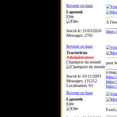
Revenir en haut
Lapounk
Elite
A l'is
_____
Inscrit le: 21/03/2020
https
Messages: 2705
Revenir en haut
Tractoricou
Administrateur
Champion du monde
pour l
_____
rcmag.
Inscrit le: 01/11/2003
https
Messages: 131212
https:
Localisation: 93
https
Revenir en haut
Lapounk
Elite
Exact,
_____