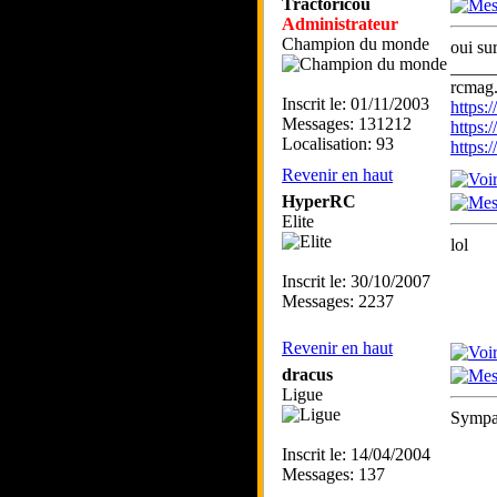
Tractoricou
Administrateur
Champion du monde
oui s
_____
rcmag.
Inscrit le: 01/11/2003
https
Messages: 131212
https:
Localisation: 93
https
Revenir en haut
HyperRC
Elite
lol
Inscrit le: 30/10/2007
Messages: 2237
Revenir en haut
dracus
Ligue
Sympa 
Inscrit le: 14/04/2004
Messages: 137