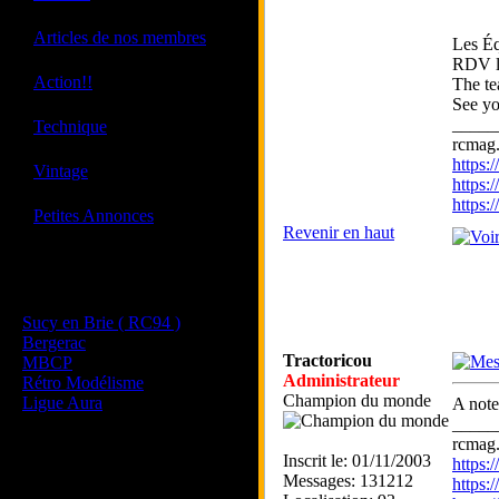
·
Articles de nos membres
Les Éq
RDV le
·
Action!!
The te
See yo
·
_____
Technique
rcmag.
https
·
Vintage
https:
https
·
Petites Annonces
Revenir en haut
Les sites de nos membres
et de nos clubs partenaires
Sucy en Brie ( RC94 )
Bergerac
Tractoricou
MBCP
Administrateur
Rétro Modélisme
Champion du monde
Ligue Aura
A note
_____
rcmag.
Inscrit le: 01/11/2003
https
Messages: 131212
https: