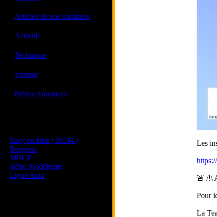
·
Articles de nos membres
·
Action!!
·
Technique
·
Vintage
·
Petites Annonces
Les sites de nos membres
et de nos clubs partenaires
Sucy en Brie ( RC94 )
Les i
Bergerac
MBCP
https:
Rétro Modélisme
Ligue Aura
🚨 /!\
Pour l
La Te