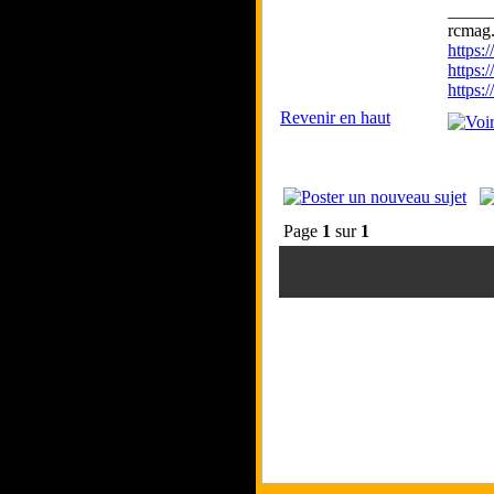
_____
rcmag.
https
https:
https
Revenir en haut
Page
1
sur
1