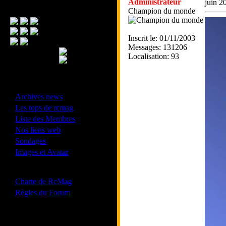
Administrateur
juin 2
Menu Principal
Champion du monde
Inscrit le: 01/11/2003
Messages: 131206
Localisation: 93
- Divers -
·
Archives news
·
Les tops de rcmag
·
Liste des Membres
·
Nos liens web
·
Sondages
·
Images et Avatar
- Bonne conduite -
·
Charte de RcMag
·
Règles du Forum
Les forums de vos Ligues