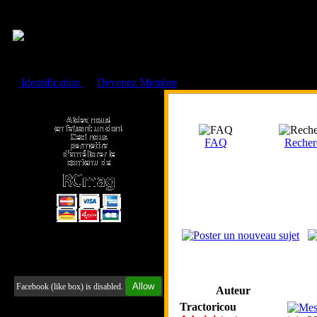
Cookies management panel
Identification
ou
Devenez Membre
Faire un don à l'Asso. RCmag
FAQ
Recher
Retrouvez-nous sur Facebook
Allow
Facebook (like box) is disabled.
Auteur
Tractoricou