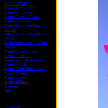
Clubs / FFVRC
Ligue Ile-de-France
Ligue Normandie
Ligue Hauts de France
Ligue Grand Est
Ligue Bourgogne Franche
Comte
Info Ligue Auvergne Rhone
Alpes
Ligue Provence Alpes Côte
d'Azur
Ligue Corse (Corse)
Ligue Occitanie
Ligue Nouvelle Aquitaine
Ligue Pays de la Loire
Ligue Centre Val de Loire
Ligue Bretagne
Ligue Antilles
Ligue Réunion
Belgique
Suisse
Magazine
·
Courses