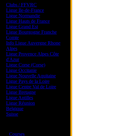
Clubs / FFVRC
Ligue Ile-de-France
Ligue Normandie
Ligue Hauts de France
Ligue Grand Est
Ligue Bourgogne Franche
Comte
Info Ligue Auvergne Rhone
Alpes
Ligue Provence Alpes Côte
d'Azur
Ligue Corse (Corse)
Ligue Occitanie
Ligue Nouvelle Aquitaine
Ligue Pays de la Loire
Ligue Centre Val de Loire
Ligue Bretagne
Ligue Antilles
Ligue Réunion
Belgique
Suisse
Magazine
·
Courses