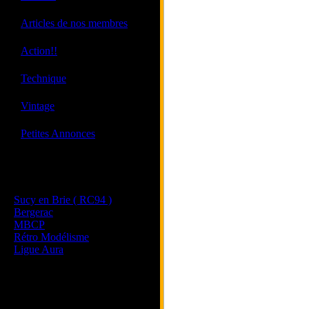
·
Articles de nos membres
·
Action!!
·
Technique
·
Vintage
·
Petites Annonces
Les sites de nos membres
et de nos clubs partenaires
Sucy en Brie ( RC94 )
Bergerac
MBCP
Rétro Modélisme
Ligue Aura