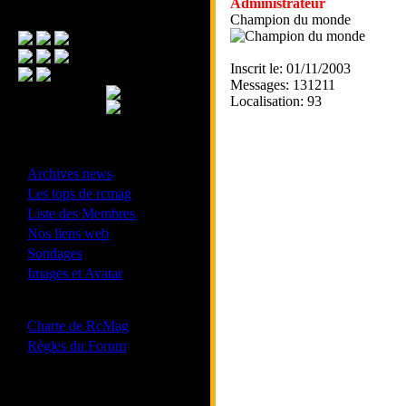
Administrateur
Menu Principal
Champion du monde
Inscrit le: 01/11/2003
Messages: 131211
Localisation: 93
- Divers -
·
Archives news
·
Les tops de rcmag
·
Liste des Membres
·
Nos liens web
·
Sondages
·
Images et Avatar
- Bonne conduite -
·
Charte de RcMag
·
Règles du Forum
Les forums de vos Ligues