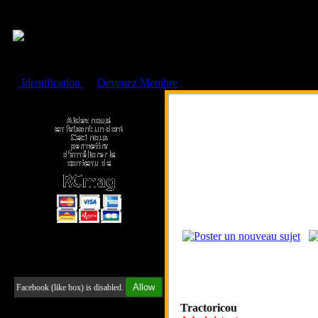
Cookies management panel
Identification
ou
Devenez Membre
Faire un don à l'Asso. RCmag
Retrouvez-nous sur Facebook
Allow
Facebook (like box) is disabled.
Tractoricou