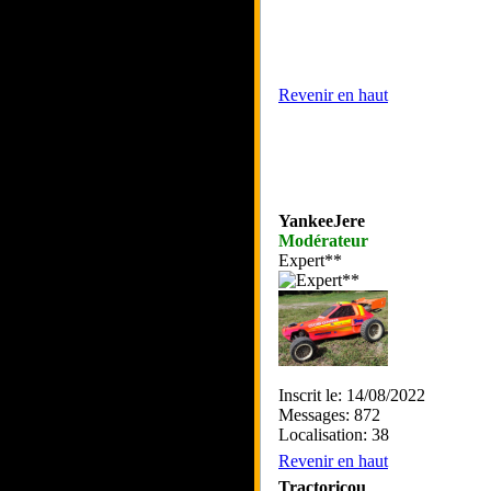
Revenir en haut
YankeeJere
Modérateur
Expert**
Inscrit le: 14/08/2022
Messages: 872
Localisation: 38
Revenir en haut
Tractoricou