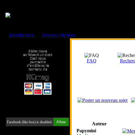
Cookies management panel
Identification
ou
Devenez Membre
Faire un don à l'Asso. RCmag
FAQ
Recher
Retrouvez-nous sur Facebook
Allow
Facebook (like box) is disabled.
Auteur
Papymini