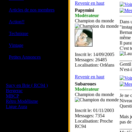
Revenir en haut
·
Articles de nos membres
Papymini
Modérateur
·
Champion du monde
Action!!
Dans u
"insta
Bernar
·
Technique
même a
Il par
·
Vintage
C'est 
Inscrit le: 14/09/2005
·
Petites Annonces
_____
Messages: 26485
Gentil
Localisation: Orléans
N'est-i
Les sites de nos membres
Revenir en haut
et de nos clubs partenaires
Subaroues
Sucy en Brie ( RC94 )
Modérateur
Bergerac
Champion du monde
Je ne 
MBCP
Niveau
Rétro Modélisme
Questi
Ligue Aura
Inscrit le: 01/11/2003
Messages: 7354
Mais j
Localisation: Proche
pas d
RC94
_____