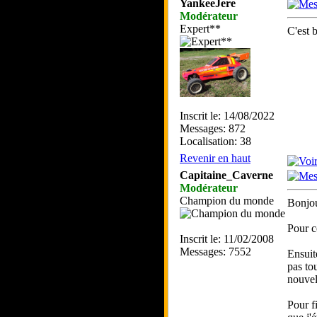
YankeeJere
Modérateur
Expert**
C'est 
Inscrit le: 14/08/2022
Messages: 872
Localisation: 38
Revenir en haut
Capitaine_Caverne
Modérateur
Champion du monde
Bonjou
Pour c
Inscrit le: 11/02/2008
Messages: 7552
Ensuit
pas to
nouvel
Pour f