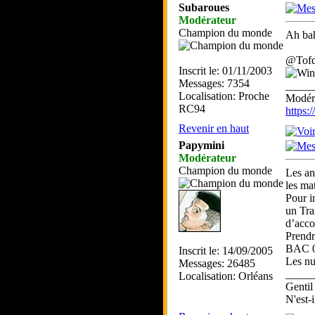
Subaroues
Modérateur
Champion du monde
Ah b
@Tofda
Inscrit le: 01/11/2003
Messages: 7354
_____
Localisation: Proche
Modéra
RC94
https
Revenir en haut
Papymini
Modérateur
Champion du monde
Les an
les mat
Pour i
un Tra
d’acco
Prendr
BAC 0 
Inscrit le: 14/09/2005
Les nui
Messages: 26485
_____
Localisation: Orléans
Gentil
N'est-i