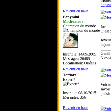
Modéra
https
Revenir en haut
Papymini
Modérateur
Champion du monde
Inculte
C’est 
Joyeux
aujour
_____
Gentil
Inscrit le: 14/09/2005
N'est-i
Messages: 26485
Localisation: Orléans
Revenir en haut
Tofdart
Expert*
Voir to
savoir
Inscrit le: 08/10/2015
plaisir
Messages: 356
Revenir en haut