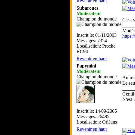
Revenir en haut
Subaroues
Modérateur
Champion du monde
C'est 
_____
Modéra
Inscrit le: 01/11/2003
https
Messages: 7354
Localisation: Proche
RC94
Revenir en haut
Papymini
Modérateur
Champion du monde
Autre d
Le seul
_____
Gentil
N'est-i
Inscrit le: 14/09/2005
Messages: 26485
Localisation: Orléans
Revenir en haut