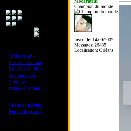
Modérateur
Menu Principal
Champion du monde
Inscrit le: 14/09/2005
Messages: 26485
- Divers -
Localisation: Orléans
·
Archives news
·
Les tops de rcmag
·
Liste des Membres
·
Nos liens web
·
Sondages
·
Images et Avatar
- Bonne conduite -
·
Charte de RcMag
·
Règles du Forum
Les forums de vos Ligues