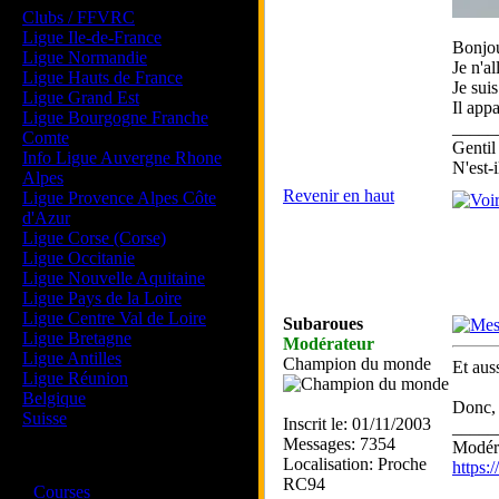
Clubs / FFVRC
Ligue Ile-de-France
Bonjou
Ligue Normandie
Je n'a
Ligue Hauts de France
Je sui
Ligue Grand Est
Il app
Ligue Bourgogne Franche
_____
Comte
Gentil
Info Ligue Auvergne Rhone
N'est-i
Alpes
Revenir en haut
Ligue Provence Alpes Côte
d'Azur
Ligue Corse (Corse)
Ligue Occitanie
Ligue Nouvelle Aquitaine
Ligue Pays de la Loire
Ligue Centre Val de Loire
Subaroues
Ligue Bretagne
Modérateur
Ligue Antilles
Champion du monde
Et auss
Ligue Réunion
Belgique
Donc, 
Suisse
Inscrit le: 01/11/2003
_____
Messages: 7354
Modéra
Localisation: Proche
Magazine
https
RC94
·
Courses