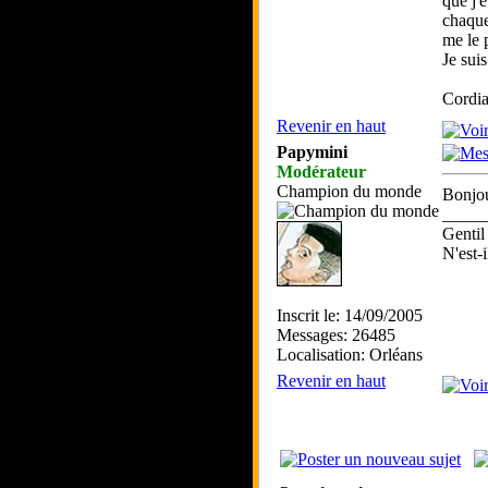
que j'
chaque 
me le 
Je sui
Cordia
Revenir en haut
Papymini
Modérateur
Champion du monde
Bonjou
_____
Gentil
N'est-i
Inscrit le: 14/09/2005
Messages: 26485
Localisation: Orléans
Revenir en haut