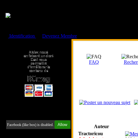
Cookies management panel
Identification
ou
Devenez Membre
Faire un don à l'Asso. RCmag
FAQ
Recher
Retrouvez-nous sur Facebook
Allow
Facebook (like box) is disabled.
Auteur
Tractoricou