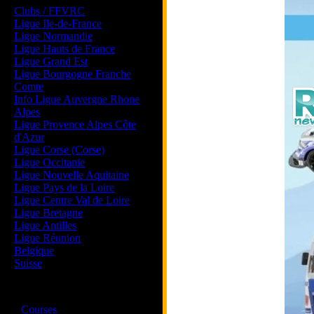
Clubs / FFVRC
Ligue Ile-de-France
Ligue Normandie
Ligue Hauts de France
Ligue Grand Est
Ligue Bourgogne Franche
Comte
Info Ligue Auvergne Rhone
Alpes
Ligue Provence Alpes Côte
d'Azur
Ligue Corse (Corse)
Ligue Occitanie
Ligue Nouvelle Aquitaine
Ligue Pays de la Loire
Ligue Centre Val de Loire
Ligue Bretagne
Ligue Antilles
Ligue Réunion
Belgique
Suisse
Magazine
·
Courses