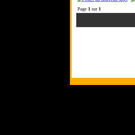
Page
1
sur
1
Tous les logos et 
Les commentaires et 