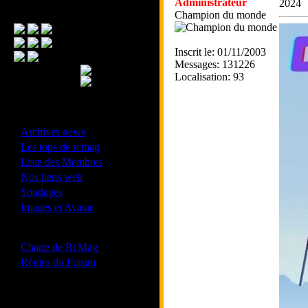
Administrateur
2024
Menu Principal
Champion du monde
Inscrit le: 01/11/2003
Messages: 131226
Localisation: 93
- Divers -
·
Archives news
·
Les tops de rcmag
·
Liste des Membres
·
Nos liens web
·
Sondages
·
Images et Avatar
- Bonne conduite -
·
Charte de RcMag
·
Règles du Forum
Les forums de vos Ligues