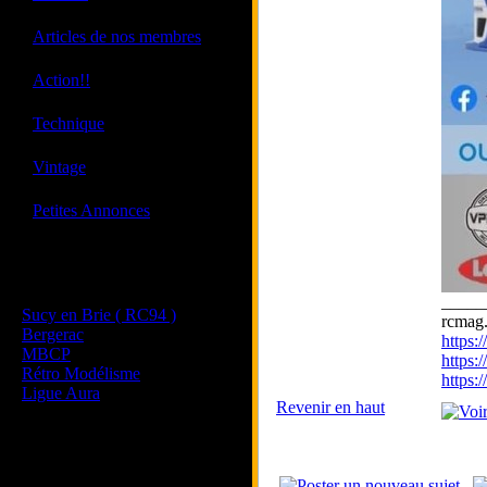
·
Articles de nos membres
·
Action!!
·
Technique
·
Vintage
·
Petites Annonces
Les sites de nos membres
et de nos clubs partenaires
_____
Sucy en Brie ( RC94 )
rcmag.
Bergerac
https
MBCP
https:
Rétro Modélisme
https
Ligue Aura
Revenir en haut