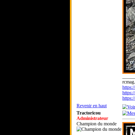
_____
rcmag.
https
https:
https
Revenir en haut
Tractoricou
Administrateur
Champion du monde