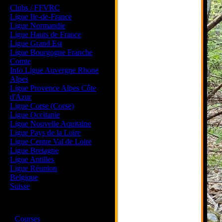
Clubs / FFVRC
Ligue Ile-de-France
Ligue Normandie
Ligue Hauts de France
Ligue Grand Est
Ligue Bourgogne Franche
Comte
Info Ligue Auvergne Rhone
Alpes
Ligue Provence Alpes Côte
d'Azur
Ligue Corse (Corse)
Ligue Occitanie
Ligue Nouvelle Aquitaine
Ligue Pays de la Loire
Ligue Centre Val de Loire
Ligue Bretagne
Ligue Antilles
Ligue Réunion
Belgique
Suisse
Magazine
·
Courses