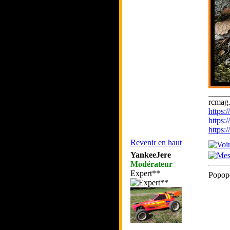
_____
rcmag.
https
https:
https
Revenir en haut
YankeeJere
Modérateur
Expert**
Popopo