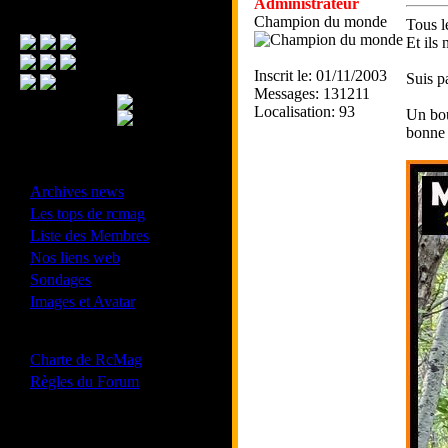
Administrateur
Menu Principal
Champion du monde
Tous l
Et ils
Inscrit le: 01/11/2003
Suis p
Messages: 131211
Localisation: 93
Un bou
bonne 
- Divers -
·
Archives news
·
Les tops de rcmag
·
Liste des Membres
·
Nos liens web
·
Sondages
·
Images et Avatar
- Bonne conduite -
·
Charte de RcMag
·
Règles du Forum
Les forums de vos Ligues