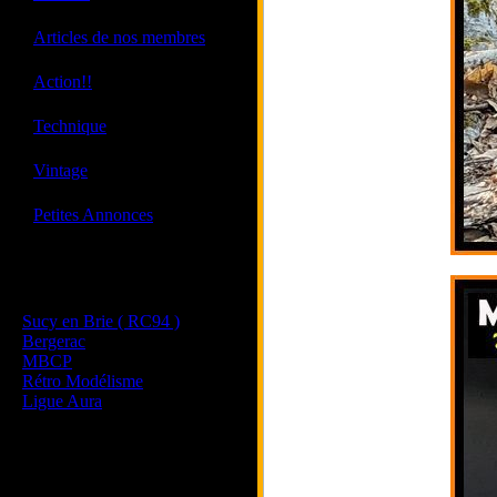
·
Articles de nos membres
·
Action!!
·
Technique
·
Vintage
·
Petites Annonces
Les sites de nos membres
et de nos clubs partenaires
Sucy en Brie ( RC94 )
Bergerac
MBCP
Rétro Modélisme
Ligue Aura