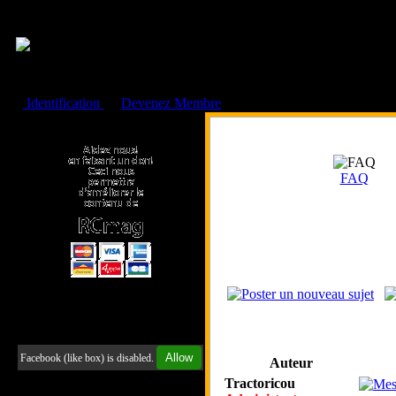
Cookies management panel
Identification
ou
Devenez Membre
Faire un don à l'Asso. RCmag
FAQ
Retrouvez-nous sur Facebook
Allow
Facebook (like box) is disabled.
Auteur
Tractoricou