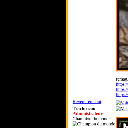
_____
rcmag.
https
https:
https
Revenir en haut
Tractoricou
Administrateur
Champion du monde