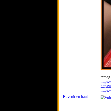
_____
rcmag.
https
https:
https
Revenir en haut