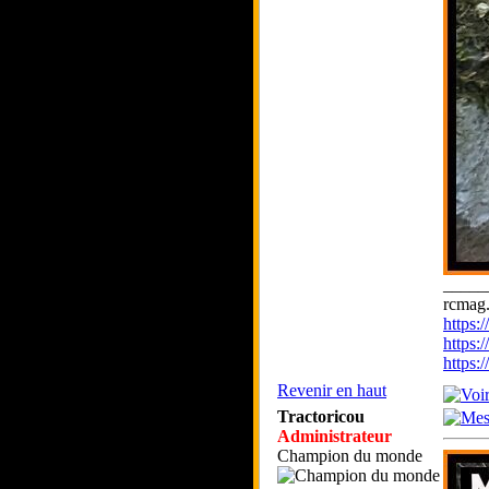
_____
rcmag.
https
https:
https
Revenir en haut
Tractoricou
Administrateur
Champion du monde