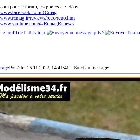
____________
com pour le forum, les photos et vidéos
://www.facebook.com/RCmag
//www.rcmag.fr/reviews/retro/retro.htm
://www.youtube.com/@RcmagRcnews
Posté le: 15.11.2022, 14:41:41
Sujet du message: