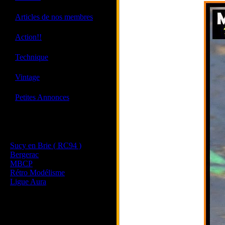
·
Articles de nos membres
·
Action!!
·
Technique
·
Vintage
·
Petites Annonces
Les sites de nos membres
et de nos clubs partenaires
Sucy en Brie ( RC94 )
Bergerac
MBCP
Rétro Modélisme
Ligue Aura