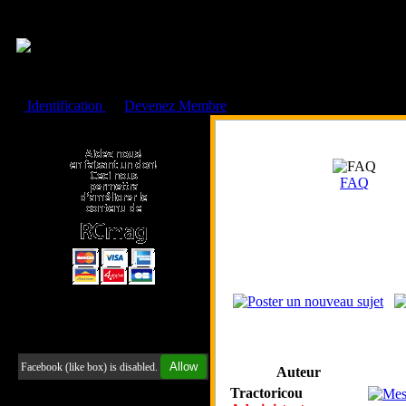
Cookies management panel
Identification
ou
Devenez Membre
Faire un don à l'Asso. RCmag
FAQ
Retrouvez-nous sur Facebook
Allow
Facebook (like box) is disabled.
Auteur
Tractoricou