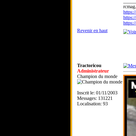
_____
rcmag.
https
https:
https
Revenir en haut
Tractoricou
Administrateur
Champion du monde
Inscrit le: 01/11/2003
Messages: 131221
Localisation: 93